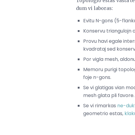
Topologio estas vasta tem
dum vi laboras:
Evitu N-gons (5-flanka
Konservu triangulojn 
Provu havi egale inter
kvadrataj sed konservu 
Por vigla mesh, aldonu
Memoru purigi topolog
foje n-gons.
Se vi glatigas vian mod
mesh glata pli favore.
Se vi rimarkas
ne-duk
geometrio estas,
klaku