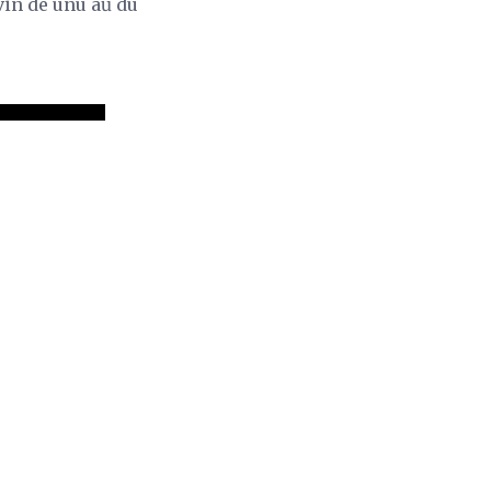
 vin de unu aŭ du