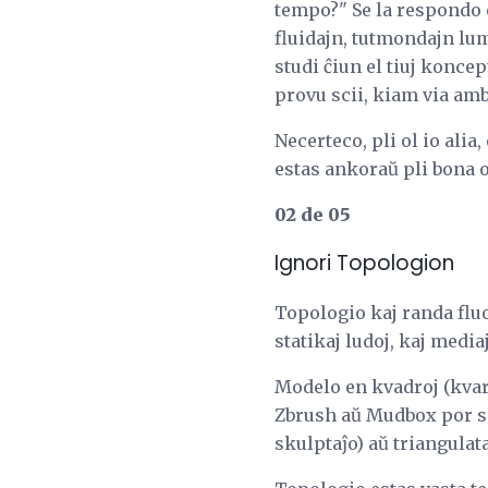
tempo?" Se la respondo e
fluidajn, tutmondajn lum
studi ĉiun el tiuj konce
provu scii, kiam via amb
Necerteco, pli ol io alia
estas ankoraŭ pli bona o
02 de 05
Ignori Topologion
Topologio kaj randa fluo
statikaj ludoj, kaj media
Modelo en kvadroj (kvarf
Zbrush aŭ Mudbox por sku
skulptaĵo) aŭ triangulata