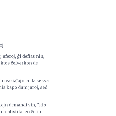
oj
aferoj, ĝi defias nin,
ktos ĉefverkon de
ajn variaĵojn en la sekva
 mia kapo dum jaroj, sed
tojn demandi vin, "kio
 realistike en ĉi tiu