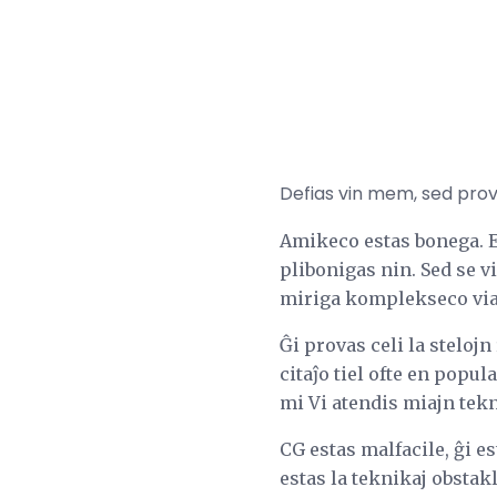
Defias vin mem, sed provu
Amikeco estas bonega. Est
plibonigas nin. Sed se vi
miriga komplekseco via u
Ĝi provas celi la stelojn
citaĵo tiel ofte en popul
mi Vi atendis miajn tekn
CG estas malfacile, ĝi e
estas la teknikaj obstakl