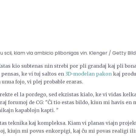
 scii, kiam via ambicio plibonigas vin. Klenger / Getty Bild
as kio subtenas nin strebi por pli grandaj kaj pli bonaj 
 pensas, ke vi tuj saltos en
3D-modelan pakon
kaj produ
nua fojo, vi plej probable eraras.
 rekte el la pordego, sed ekzistas kialo, ke vi vidas kelk
araj forumoj de CG: "Ĉi tio estas bildo, kiun mi havis en
ikajn kapablojn kapti. "
stas teknika kaj kompleksa. Kiam vi planas viajn projek
oj, kiujn mi povus enkorpigi, kaj ĉu mi povas realigi ilin