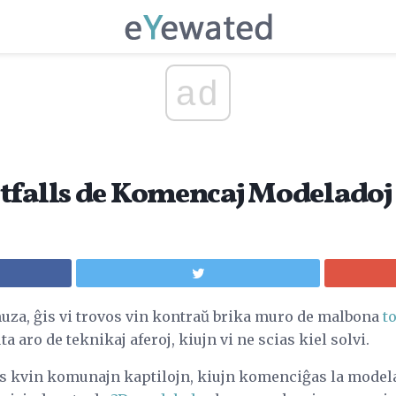
ad
tfalls de Komencaj Modeladoj
uza, ĝis vi trovos vin kontraŭ brika muro de malbona
t
ta aro de teknikaj aferoj, kiujn vi ne scias kiel solvi.
rdas kvin komunajn kaptilojn, kiujn komenciĝas la modela