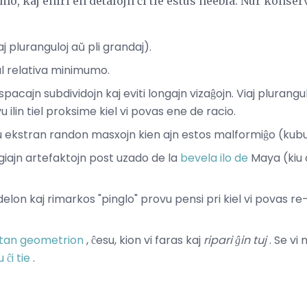
o, kaj eniri en detalojn ĉi tie estus neebla. Nur konserv
j pluranguloj aŭ pli grandaj).
al relativa minimumo.
spacajn subdividojn kaj eviti longajn vizaĝojn. Viaj plurang
ilin tiel proksime kiel vi povas ene de racio.
 ekstran randon masxojn kien ajn estos malformiĝo (kubutoj,
iajn artefaktojn post uzado de la
bevela ilo de
Maya (kiu o
elon kaj rimarkos "pinglo" provu pensi pri kiel vi povas re-
tan geometrion
, ĉesu, kion vi faras kaj
ripari ĝin tuj
. Se vi 
 ĉi tie
.