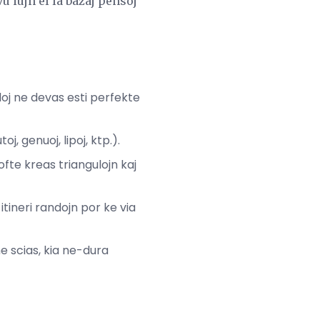
u iujn el la bazaj pensoj
uloj ne devas esti perfekte
 genuoj, lipoj, ktp.).
fte kreas triangulojn kaj
itineri randojn por ke via
ne scias, kia ne-dura