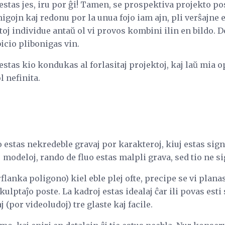
stas jes, iru por ĝi! Tamen, se prospektiva projekto po
igojn kaj redonu por la unua fojo iam ajn, pli verŝajne e
ptoj individue antaŭ ol vi provos kombini ilin en bildo. 
icio plibonigas vin.
, estas kio kondukas al forlasitaj projektoj, kaj laŭ mia 
l nefinita.
 estas nekredeble gravaj por karakteroj, kiuj estas sign
j modeloj, rando de fluo estas malpli grava, sed tio ne si
lanka poligono) kiel eble plej ofte, precipe se vi plana
lptaĵo poste. La kadroj estas idealaj ĉar ili povas esti 
j (por videoludoj) tre glaste kaj facile.