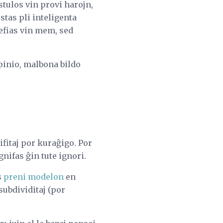
stulos vin provi harojn,
stas pli inteligenta
Defias vin mem, sed
opinio, malbona bildo
ifitaj por kuraĝigo. Por
gnifas ĝin tute ignori.
s
preni modelon
en
subdividitaj (por