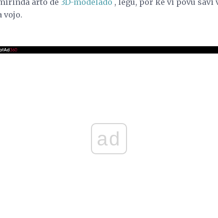
a mirinda arto de
3D-modelado
, legu, por ke vi povu savi
 vojo.
ad