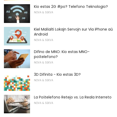
Kio estas 2G #po? Telefono Teknologio?
NOVA & SEKVA
Kiel Malŝalti Lokajn Servojn sur Via iPhone aŭ
Android
NOVA & SEKVA
Difino de MNO: Kio estas MNO-
poŝtelefono?
NOVA & SEKVA
3D Difinita - Kio estas 3D?
NOVA & SEKVA
La Poŝtelefono Retejo vs. La Reala Interreto
NOVA & SEKVA