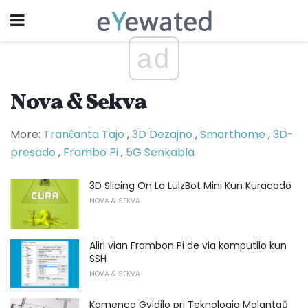
ad
Nova & Sekva
More:
Tranĉanta Tajo
,
3D Dezajno
,
Smarthome
,
3D-
presado
,
Frambo Pi
,
5G Senkabla
3D Slicing On La LulzBot Mini Kun Kuracado
NOVA & SEKVA
Aliri vian Frambon Pi de via komputilo kun
SSH
NOVA & SEKVA
Komenca Gvidilo pri Teknologio Malantaŭ