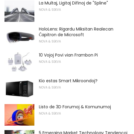
La Multaj, Ligitaj Difinoj de "Spline"
NOVA & SEKVA
HoloLens: Rigardu Miksitan Realecan
Ĉapitron de Microsoft
NOVA & SEKVA
10 Vojoj Povi vian Frambon Pi
NOVA & SEKVA
Kio estas Smart Mikroondoj?
NOVA & SEKVA
Listo de 3D Forumoj & Komunumoj
NOVA & SEKVA
5 Emerging Market Technology Tendencoj