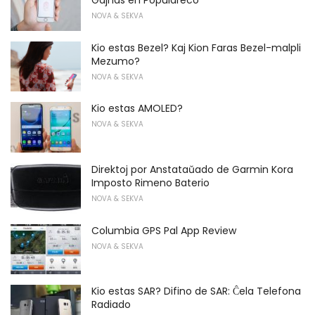
Gajnas en Populareco
NOVA & SEKVA
Kio estas Bezel? Kaj Kion Faras Bezel-malpli
Mezumo?
NOVA & SEKVA
Kio estas AMOLED?
NOVA & SEKVA
Direktoj por Anstataŭado de Garmin Kora
Imposto Rimeno Baterio
NOVA & SEKVA
Columbia GPS Pal App Review
NOVA & SEKVA
Kio estas SAR? Difino de SAR: Ĉela Telefona
Radiado