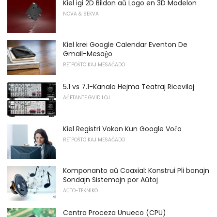
Kiel igi 2D Bildon aŭ Logo en 3D Modelon
NOVA & SEKVA
Kiel krei Google Calendar Eventon De
Gmail-Mesaĝo
RETPOŜTO KAJ MESAĜADO
5.1 vs 7.1-Kanalo Hejma Teatraj Riceviloj
AĈETANTE GVIDILOJ
Kiel Registri Vokon Kun Google Voĉo
RETPOŜTO KAJ MESAĜADO
Komponanto aŭ Coaxial: Konstrui Pli bonajn
Sondajn Sistemojn por Aŭtoj
AŬTO-TEKNIKO
Centra Proceza Unueco (CPU)