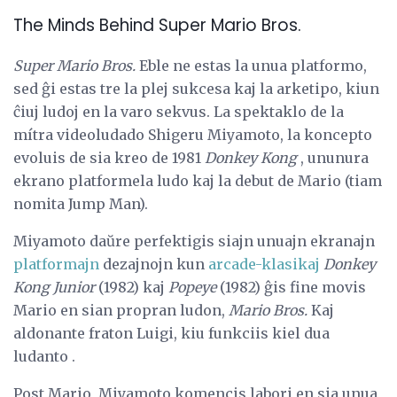
The Minds Behind Super Mario Bros.
Super Mario Bros.
Eble ne estas la unua platformo,
sed ĝi estas tre la plej sukcesa kaj la arketipo, kiun
ĉiuj ludoj en la varo sekvus. La spektaklo de la
mítra videoludado Shigeru Miyamoto, la koncepto
evoluis de sia kreo de 1981
Donkey Kong
, ununura
ekrano platformela ludo kaj la debut de Mario (tiam
nomita Jump Man).
Miyamoto daŭre perfektigis siajn unuajn ekranajn
platformajn
dezajnojn kun
arcade-klasikaj
Donkey
Kong
Junior
(1982) kaj
Popeye
(1982) ĝis fine movis
Mario en sian propran ludon,
Mario Bros.
Kaj
aldonante fraton Luigi, kiu funkciis kiel dua
ludanto .
Post Mario, Miyamoto komencis labori en sia unua