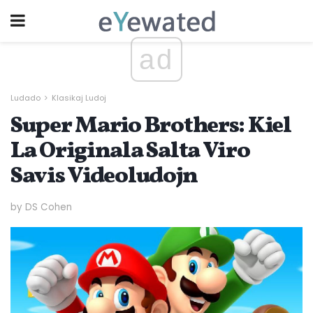
ad
Ludado
Klasikaj Ludoj
Super Mario Brothers: Kiel
La Originala Salta Viro
Savis Videoludojn
by DS Cohen