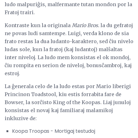
ludo malpuriĝis, malfermante tutan mondon por la
Fratoj trairi.
Kontraste kun la originala
Mario Bros.
la du gefratoj
ne povas ludi samtempe. Luigi, verda klono de sia
frato restas la dua ludanto-karaktero, sed ĉiu nivelo
ludas sole, kun la fratoj (kaj ludantoj) malŝaltas
inter niveloj. La ludo mem konsistas el ok mondoj,
ĉiu rompita en serion de niveloj, bonusĉambroj, kaj
estroj.
La ĝenerala celo de la ludo estas por Mario liberigi
Princinon Toadstool, kiu estis forrabita fare de
Bowser, la sorĉisto King of the Koopas. Liaj junuloj
konsistas el novaj kaj familiaraj malamikoj
inkluzive de:
Koopa Troopas - Mortigaj testudoj