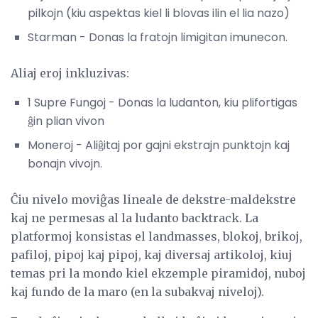
pilkojn (kiu aspektas kiel li blovas ilin el lia nazo)
Starman - Donas la fratojn limigitan imunecon.
Aliaj eroj inkluzivas:
1 Supre Fungoj - Donas la ludanton, kiu plifortigas
ĝin plian vivon
Moneroj - Aliĝitaj por gajni ekstrajn punktojn kaj
bonajn vivojn.
Ĉiu nivelo moviĝas lineale de dekstre-maldekstre
kaj ne permesas al la ludanto backtrack. La
platformoj konsistas el landmasses, blokoj, brikoj,
pafiloj, pipoj kaj pipoj, kaj diversaj artikoloj, kiuj
temas pri la mondo kiel ekzemple piramidoj, nuboj
kaj fundo de la maro (en la subakvaj niveloj).