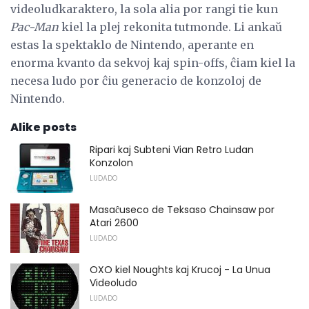
videoludkaraktero, la sola alia por rangi tie kun
Pac-Man
kiel la plej rekonita tutmonde. Li ankaŭ
estas la spektaklo de Nintendo, aperante en
enorma kvanto da sekvoj kaj spin-offs, ĉiam kiel la
necesa ludo por ĉiu generacio de konzoloj de
Nintendo.
Alike posts
Ripari kaj Subteni Vian Retro Ludan
Konzolon
LUDADO
Masaĉuseco de Teksaso Chainsaw por
Atari 2600
LUDADO
OXO kiel Noughts kaj Krucoj - La Unua
Videoludo
LUDADO