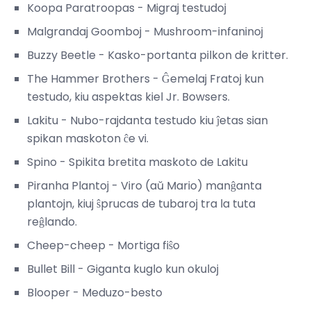
Koopa Paratroopas - Migraj testudoj
Malgrandaj Goomboj - Mushroom-infaninoj
Buzzy Beetle - Kasko-portanta pilkon de kritter.
The Hammer Brothers - Ĝemelaj Fratoj kun
testudo, kiu aspektas kiel Jr. Bowsers.
Lakitu - Nubo-rajdanta testudo kiu ĵetas sian
spikan maskoton ĉe vi.
Spino - Spikita bretita maskoto de Lakitu
Piranha Plantoj - Viro (aŭ Mario) manĝanta
plantojn, kiuj ŝprucas de tubaroj tra la tuta
reĝlando.
Cheep-cheep - Mortiga fiŝo
Bullet Bill - Giganta kuglo kun okuloj
Blooper - Meduzo-besto