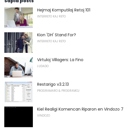
Sapid posts
Hejmaj Komputilaj Retoj 101
INTERRETO KAJ RETO
Kion 'DH' Stand For?
INTERRETO KAJ RETO
Virtuloj Villagers: La Fino
LUDADO
Restarigo v3.2.13
PROGRAMARO & PROGRAMOJ
Kiel Realigi Komencan Riparon en Vindozo 7
VINDOZO