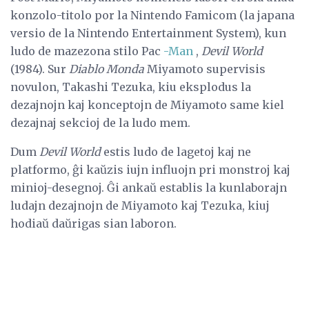
konzolo-titolo por la Nintendo Famicom (la japana
versio de la Nintendo Entertainment System), kun
ludo de mazezona stilo Pac
-Man
,
Devil World
(1984). Sur
Diablo Monda
Miyamoto supervisis
novulon, Takashi Tezuka, kiu eksplodus la
dezajnojn kaj konceptojn de Miyamoto same kiel
dezajnaj sekcioj de la ludo mem.
Dum
Devil World
estis ludo de lagetoj kaj ne
platformo, ĝi kaŭzis iujn influojn pri monstroj kaj
minioj-desegnoj. Ĝi ankaŭ establis la kunlaborajn
ludajn dezajnojn de Miyamoto kaj Tezuka, kiuj
hodiaŭ daŭrigas sian laboron.