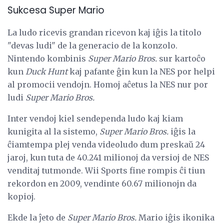
Sukcesa Super Mario
La ludo ricevis grandan ricevon kaj iĝis la titolo
"devas ludi" de la generacio de la konzolo.
Nintendo kombinis
Super Mario Bros.
sur kartoĉo
kun
Duck Hunt
kaj pafante ĝin kun la NES por helpi
al promocii vendojn. Homoj aĉetus la NES nur por
ludi
Super Mario Bros.
Inter vendoj kiel sendependa ludo kaj kiam
kunigita al la sistemo,
Super Mario Bros.
iĝis la
ĉiamtempa plej venda videoludo dum preskaŭ 24
jaroj, kun tuta de 40.241 milionoj da versioj de NES
venditaj tutmonde. Wii Sports fine rompis ĉi tiun
rekordon en 2009, vendinte 60.67 milionojn da
kopioj.
Ekde la ĵeto de
Super Mario Bros.
Mario iĝis ikonika