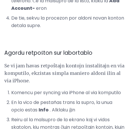
telefono. Ĉe la malsupro de la listo, klaku la
Add
Account-
eron
De tie, sekvu la procezon por aldoni novan konton
detala supre.
Agordu retpoŝton sur labortablo
Se vi jam havas retpoŝtajn kontojn instalitajn en via
komputilo, ekzistas simpla maniero aldoni ilin al
via iPhone.
Komencu per syncing via iPhone al via komputilo
En la vico de pestañas trans la supro, la unua
opcio estas
Info
. Alklaku ĝin
Reiru al la malsupro de la ekrano kaj vi vidos
skatolon, kiu montras ĉiujn retpoŝtajn kontojn, kiujn