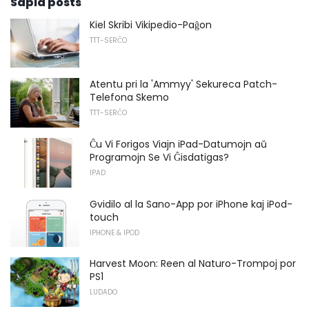
Sapid posts
Kiel Skribi Vikipedio-Paĝon
TTT-SERĈO
Atentu pri la 'Ammyy' Sekureca Patch-
Telefona Skemo
TTT-SERĈO
Ĉu Vi Forigos Viajn iPad-Datumojn aŭ
Programojn Se Vi Ĝisdatigas?
IPAD
Gvidilo al la Sano-App por iPhone kaj iPod-
touch
IPHONE & IPOD
Harvest Moon: Reen al Naturo-Trompoj por
PS1
LUDADO