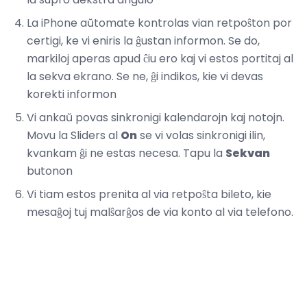
La iPhone aŭtomate kontrolas vian retpoŝton por
certigi, ke vi eniris la ĝustan informon. Se do,
markiloj aperas apud ĉiu ero kaj vi estos portitaj al
la sekva ekrano. Se ne, ĝi indikos, kie vi devas
korekti informon
Vi ankaŭ povas sinkronigi kalendarojn kaj notojn.
Movu la Sliders al
On
se vi volas sinkronigi ilin,
kvankam ĝi ne estas necesa. Tapu la
Sekvan
butonon
Vi tiam estos prenita al via retpoŝta bileto, kie
mesaĝoj tuj malŝarĝos de via konto al via telefono.