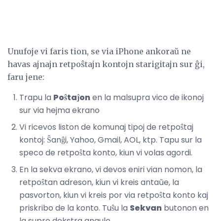
Unufoje vi faris tion, se via iPhone ankoraŭ ne
havas ajnajn retpoŝtajn kontojn starigitajn sur ĝi,
faru jene:
Trapu la
Poŝtaĵon
en la malsupra vico de ikonoj
sur via hejma ekrano
Vi ricevos liston de komunaj tipoj de retpoŝtaj
kontoj: Ŝanĝi, Yahoo, Gmail, AOL, ktp. Tapu sur la
speco de retpoŝta konto, kiun vi volas agordi.
En la sekva ekrano, vi devos eniri vian nomon, la
retpoŝtan adreson, kiun vi kreis antaŭe, la
pasvorton, kiun vi kreis por via retpoŝta konto kaj
priskribo de la konto. Tuŝu la
Sekvan
butonon en
la supro dekstra angulo