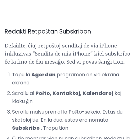
Redakti Retpoŝtan Subskribon
Defaŭlte, ĉiuj retpoŝtoj senditaj de via iPhone
inkluzivas "Sendita de mia iPhone" kiel subskribo
ĉe la fino de ĉiu mesaĝo. Sed vi povas ŝanĝi tion.
Tapu la
Agordan
programon en via ekrana
ekrano
Scrollu al
Poŝto, Kontaktoj, Kalendaroj
kaj
klaku ĝin
Scrollu malsupren al la Poŝto-sekcio. Estas du
skatoloj tie. En la dua, estas ero nomata
Subskribo
. Trapu tion
Ĉi tio montras vian nunan subskribon. Redaktu la