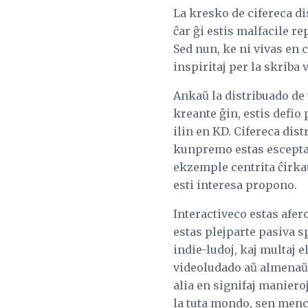
La kresko de cifereca d
ĉar ĝi estis malfacile r
Sed nun, ke ni vivas en 
inspiritaj per la skriba 
Ankaŭ la distribuado de 
kreante ĝin, estis defio
ilin en KD. Cifereca di
kunpremo estas escepta.
ekzemple centrita ĉirka
esti interesa propono.
Interactiveco estas afer
estas plejparte pasiva s
indie-ludoj, kaj multaj e
videoludado aŭ almenaŭ 
alia en signifaj maniero
la tuta mondo, sen menci