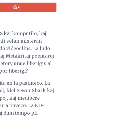
S kaj komputilo, kaj
nti solan misteran
o videoclips. La ludo
ndaj Metakritaj poentaroj
 Story unue liberigis al
por liberigi?
ta en la pasinteco. La
oj, kiel Sewer Shark kaj
poj, kaj mediocre
 nura noveco. La KD-
aj dum tempo pli