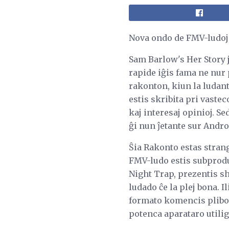
Nova ondo de FMV-ludoj 
Sam Barlow's Her Story j
rapide iĝis fama ne nur
rakonton, kiun la ludan
estis skribita pri vastec
kaj interesaj opinioj. Se
ĝi nun ĵetante sur Androi
Ŝia Rakonto estas strang
FMV-ludo estis subproduk
Night Trap, prezentis sh
ludado ĉe la plej bona. I
formato komencis plibon
potenca aparataro utilig