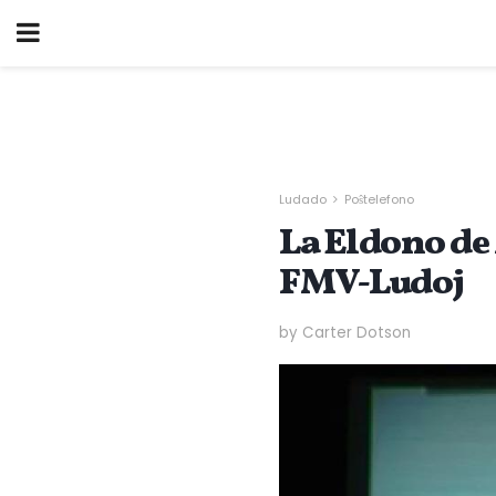
Ludado
Poŝtelefono
La Eldono de
FMV-Ludoj
by Carter Dotson