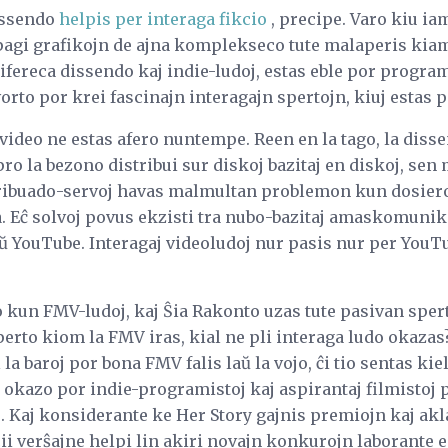
issendo
helpis per interaga fikcio
, precipe. Varo kiu ia
epagi grafikojn de ajna komplekseco tute malaperis kiam
cifereca dissendo kaj indie-ludoj, estas eble por program
vorto por krei fascinajn interagajn spertojn, kiuj estas p
video ne estas afero nuntempe. Reen en la tago, la disse
 pro la bezono distribui sur diskoj bazitaj en diskoj, se
stribuado-servoj havas malmultan problemon kun dosier
 Eĉ solvoj povus ekzisti tra nubo-bazitaj amaskomunikil
ŭ YouTube. Interagaj videoludoj nur pasis nur per YouTu
o kun FMV-ludoj, kaj Ŝia Rakonto uzas tute pasivan spe
perto kiom la FMV iras, kial ne pli interaga ludo okaza
l la baroj por bona FMV falis laŭ la vojo, ĉi tio sentas ki
okazo por indie-programistoj kaj aspirantaj filmistoj 
j. Kaj konsiderante ke Her Story gajnis premiojn kaj ak
i verŝajne helpi lin akiri novajn konkurojn laborante 