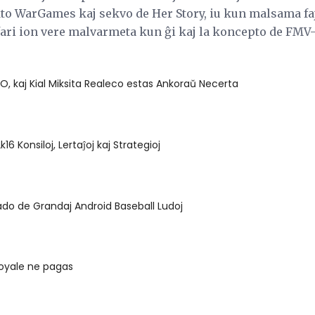
o WarGames kaj sekvo de Her Story, iu kun malsama faj
fari ion vere malvarmeta kun ĝi kaj la koncepto de FMV
 kaj Kial Miksita Realeco estas Ankoraŭ Necerta
k16 Konsiloj, Lertaĵoj kaj Strategioj
ado de Grandaj Android Baseball Ludoj
Royale ne pagas