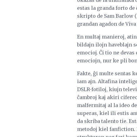
okazas de la unuflanka 
estas la granda forto de
skripto de Sam Barlow (
grandan agadon de Viva S
En multaj manieroj, ating
bildajn ilojn haveblajn 
emocioj. Ĉi tio ne devas
emociojn, nur ke pli bo
Fakte, ĝi multe sentas k
iam ajn. Altafina intelig
DSLR-fotiloj, kiujn tel
ĉambroj kaj akiri cifere
malfermitaj al la ideo d
superas, kiel ili estis a
da skriba talento tie. Es
metodoj kiel fanfiction.