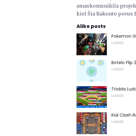
amaskomunikila projekt
kiel Ŝia Rakonto povus 
Alike posts
Pokemon GO,
LUDADO
Botelo Flip 2
LUDADO
Triobla Lud
LUDADO
Kial Clash 
LUDADO