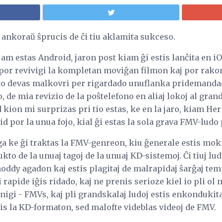
ankoraŭ ŝprucis de ĉi tiu aklamita sukceso.
am estas Android, jaron post kiam ĝi estis lanĉita en iO
 por revivigi la kompletan moviĝan filmon kaj por rako
to devas malkovri per rigardado unuflanka pridemandad
o, de mia revizio de la poŝtelefono en aliaj lokoj al gra
d kion mi surprizas pri tio estas, ke en la jaro, kiam Her
d por la unua fojo, kial ĝi estas la sola grava FMV-ludo 
a ke ĝi traktas la FMV-genreon, kiu ĝenerale estis moki
to de la unuaj tagoj de la unuaj KD-sistemoj. Ĉi tiuj lud
oddy agadon kaj estis plagitaj de malrapidaj ŝarĝaj tem
li rapide iĝis ridado, kaj ne prenis serioze kiel io pli ol
igi - FMVs, kaj pli grandskalaj ludoj estis enkondukit
is la KD-formaton, sed malofte videblas videoj de FMV.