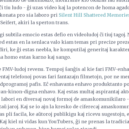
demando de datumbazo, montrante kio okazas laŭ subtilaj
 ĉi tiu ludo - ĝi uzas video kaj la potencon de homa agad
konata pro sia laboro pri
Silent Hill Shattered Memorie
eifert, akiri la sperton trans.
i subtila emocio estas defio en videoludoj ĉi tiuj tagoj.
sed estas en la senlaca valo kiam temas pri precize pre
 diri, ke ĝi estas neebla, ke komputilaj generitaj karakte
na homo estas karno kaj sango.
e FMV-ludoj revenu. Tempoj ŝanĝis al kie fari FMV-enhav
entaj telefonoj povas fari fantazajn filmetojn, por ne me
evidprogramoj pafis. Eĉ enhavanta enhavo produktanto po
can-kinon-digna enhavo. Kaj estas multaj aspirantaj akto
e labori en diversaj novaj formoj de amaskomunikilaro -
ntaŭ jaroj. Kaj se io ajn la kresko de ciferecaj amaskomu
tas pli facila, ke aŭtoroj publikigu kaj ricevu sugestojn,
 Kaj kiel ni vidas kun YouTubers, ĝi ne prenas la tradic