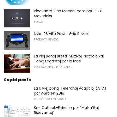
Ricevanta Vian Macon Preta por OS X
Mavericks
MACOJ
Nyko PS Vita Power Grip Revizio
PRODUKTA REVIZIOJ
La Plej Bonaj Biletaj Muzikoj, Notacio kaj
Tabaj Legantoj por la iPad
PROGRAMARO & PROGRAMOJ
Sapid posts
La 6 Plej bonaj Telefonaj Adaptiloj (ATA)
por Aĉeti en 2018
RETPOŜTO KAJ MESAĜADO
Krei Outlook-Enirejon por "Malkaŝitaj
Ricevantoj"