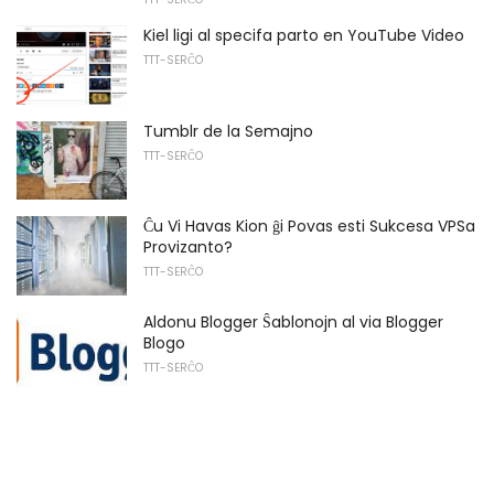
Kiel ligi al specifa parto en YouTube Video
TTT-SERĈO
Tumblr de la Semajno
TTT-SERĈO
Ĉu Vi Havas Kion ĝi Povas esti Sukcesa VPSa
Provizanto?
TTT-SERĈO
Aldonu Blogger Ŝablonojn al via Blogger
Blogo
TTT-SERĈO