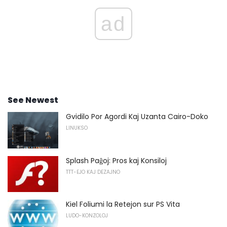
ad
See Newest
Gvidilo Por Agordi Kaj Uzanta Cairo-Doko
LINUKSO
Splash Paĝoj: Pros kaj Konsiloj
TTT-EJO KAJ DEZAJNO
Kiel Foliumi la Retejon sur PS Vita
LUDO-KONZOLOJ