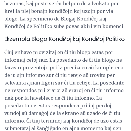
bezonas, kaj poste serĉu helpon de advokato por
krei la plej bonajn kondiĉojn kaj uzojn por via
blogo. La specimeno de Blogaj Kondiĉoj kaj
Kondiĉoj de Politiko sube povas akiri vin komenci.
Ekzempla Blogo Kondiĉoj kaj Kondiĉoj Politiko
Ĉiuj enhavo provizitaj en ĉi tiu blogo estas por
informaj celoj nur. La posedanto de ĉi tiu blogo ne
faras reprezentojn pri la precizeco aŭ kompleteco
de iu ajn informo sur ĉi tiu retejo aŭ trovita per
sekvanta ajnan ligon sur ĉi tiu retejo. La posedanto
ne respondos pri eraroj aŭ eraroj en ĉi tiu informo
nek por la havebleco de ĉi tiu informo. La
posedanto ne estos respondeca pri iuj perdoj,
vundoj aŭ damaĝoj de la ekrano aŭ uzado de ĉi tiu
informo. Ĉi tiuj terminoj kaj kondiĉoj de uzo estas
submetataj al ŝanĝiĝado en ajna momento kaj sen