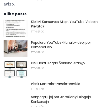
avizo.
Alike posts
Kiel Mi Konservas Miajn YouTube Videojn
Privata?
TTT-SERĈO
Populara YouTube-Kanalo-Ideoj por
Komenci Vin
TTT-SERĈO
Kiel Elekti Blogan Ŝablona Aranĝo
TTT-SERĈO
Plesk Kontrolo-Panelo-Revizio
TTT-SERĈO
Senpagaj Ejoj por Antaŭenigi Blogajn
Konkursojn
TTT-SERĈO