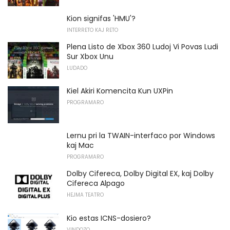
Kion signifas 'HMU'?
INTERRETO KAJ RETO
Plena Listo de Xbox 360 Ludoj Vi Povas Ludi
Sur Xbox Unu
LUDADO
Kiel Akiri Komencita Kun UXPin
PROGRAMARO
Lernu pri la TWAIN-interfaco por Windows
kaj Mac
PROGRAMARO
Dolby Cifereca, Dolby Digital EX, kaj Dolby
Cifereca Alpago
HEJMA TEATRO
Kio estas ICNS-dosiero?
VINDOZO