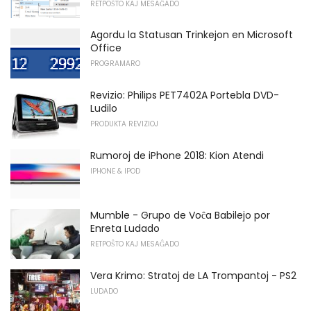
RETPOŜTO KAJ MESAĜADO
Agordu la Statusan Trinkejon en Microsoft
Office
PROGRAMARO
Revizio: Philips PET7402A Portebla DVD-
Ludilo
PRODUKTA REVIZIOJ
Rumoroj de iPhone 2018: Kion Atendi
IPHONE & IPOD
Mumble - Grupo de Voĉa Babilejo por
Enreta Ludado
RETPOŜTO KAJ MESAĜADO
Vera Krimo: Stratoj de LA Trompantoj - PS2
LUDADO