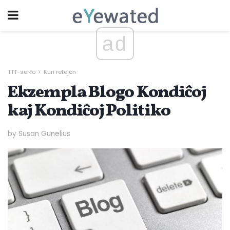
ad
TTT-serĉo
Kuri retejon
Ekzempla Blogo Kondiĉoj
kaj Kondiĉoj Politiko
by Susan Gunelius