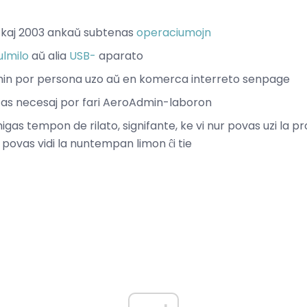
 kaj 2003 ankaŭ subtenas
operaciumojn
ulmilo
aŭ alia
USB-
aparato
min por persona uzo aŭ en komerca interreto senpage
tas necesaj por fari AeroAdmin-laboron
migas tempon de rilato, signifante, ke vi nur povas uzi la
 povas vidi la nuntempan limon ĉi tie