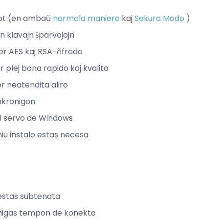
oot (en ambaŭ
normala maniero
kaj
Sekura Modo
)
n klavajn ŝparvojojn
per AES kaj RSA-ĉifrado
 plej bona rapido kaj kvalito
r neatendita aliro
nkronigon
iel servo de Windows
iu instalo estas necesa
stas subtenata
imigas tempon de konekto