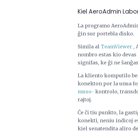
Kiel AeroAdmin Labo
La programo AeroAdmin es
ĝin sur portebla disko.
Simila al
TeamViewer
, 
nombro estas kio devas e
signifas, ke ĝi ne ŝanĝa
La kliento komputilo bez
konekton por la unua foj
muso-
kontrolo, transdon
rajtoj.
Ĉe ĉi tiu punkto, la gast
konekti, neniu indicoj e
kiel senatendita aliro de