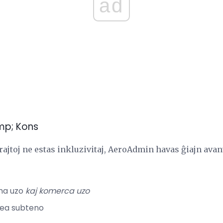
ad
mp; Kons
ajtoj ne estas inkluzivitaj, AeroAdmin havas ĝiajn avan
ona uzo
kaj komerca uzo
nea subteno