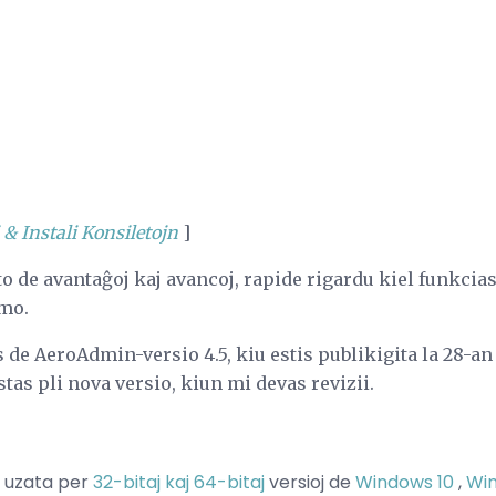
 & Instali Konsiletojn
]
o de avantaĝoj kaj avancoj, rapide rigardu kiel funkci
amo.
s de AeroAdmin-versio 4.5, kiu estis publikigita la 28-an
stas pli nova versio, kiun mi devas revizii.
 uzata per
32-bitaj kaj 64-bitaj
versioj de
Windows 10
,
Wi