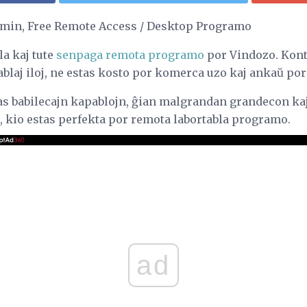
dmin, Free Remote Access / Desktop Programo
a kaj tute
senpaga remota programo
por Vindozo. Kontr
blaj iloj, ne estas kosto por komerca uzo kaj ankaŭ po
 babilecajn kapablojn, ĝian malgrandan grandecon kaj 
, kio estas perfekta por remota labortabla programo.
ad