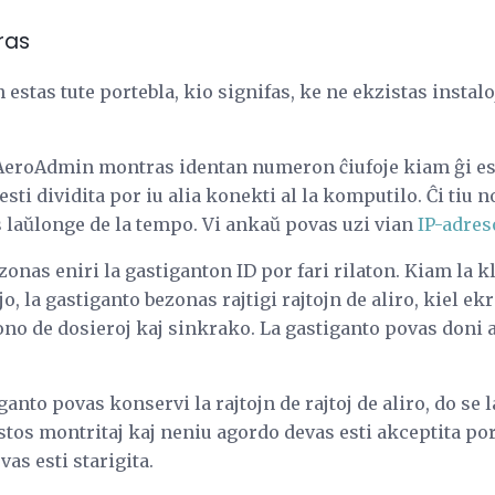
ras
tas tute portebla, kio signifas, ke ne ekzistas instalo
AeroAdmin montras identan numeron ĉiufoje kiam ĝi est
sti dividita por iu alia konekti al la komputilo. Ĉi tiu 
s laŭlonge de la tempo. Vi ankaŭ povas uzi vian
IP-adre
onas eniri la gastiganton ID por fari rilaton. Kiam la k
o, la gastiganto bezonas rajtigi rajtojn de aliro, kiel e
o de dosieroj kaj sinkrako. La gastiganto povas doni aŭ 
iganto povas konservi la rajtojn de rajtoj de aliro, do se
stos montritaj kaj neniu agordo devas esti akceptita por 
vas esti starigita.