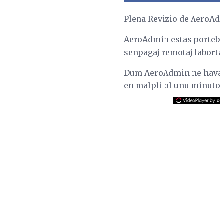
Plena Revizio de AeroA
AeroAdmin estas portebl
senpagaj remotaj laborta
Dum AeroAdmin ne havas
en malpli ol unu minuto