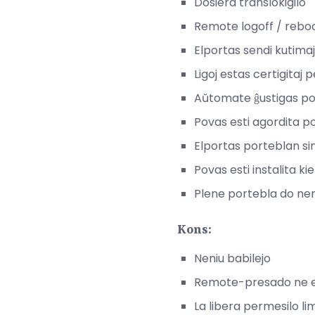
Dosiera translokigilo
Remote logoff / reb
Elportas sendi kutimaj
Ligoj estas certigitaj 
Aŭtomate ĝustigas por
Povas esti agordita po
Elportas porteblan si
Povas esti instalita k
Plene portebla do nen
Kons:
Neniu babilejo
Remote-presado ne e
La libera permesilo l