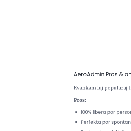
AeroAdmin Pros & a
Kvankam iuj popularaj tr
Pros:
100% libera por pers
Perfekta por sponta