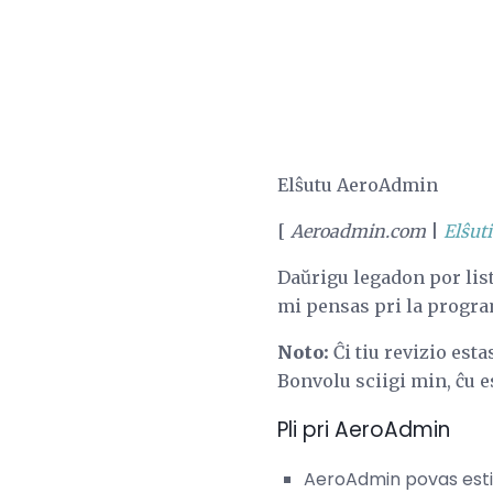
Elŝutu AeroAdmin
[
Aeroadmin.com
|
Elŝuti
Daŭrigu legadon por list
mi pensas pri la progr
Noto:
Ĉi tiu revizio esta
Bonvolu sciigi min, ĉu e
Pli pri AeroAdmin
AeroAdmin povas esti