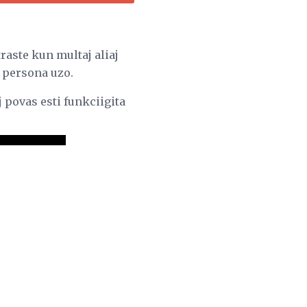
aste kun multaj aliaj
r persona uzo.
povas esti funkciigita