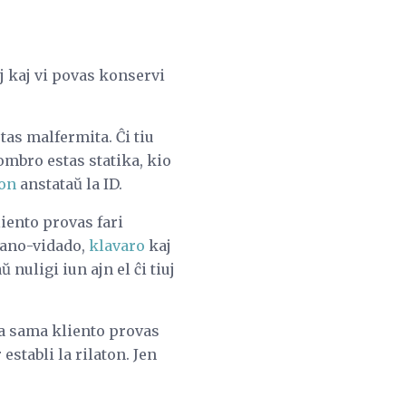
j kaj vi povas konservi
as malfermita. Ĉi tiu
nombro estas statika, kio
son
anstataŭ la ID.
liento provas fari
krano-vidado,
klavaro
kaj
nuligi iun ajn el ĉi tiuj
 la sama kliento provas
establi la rilaton. Jen