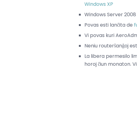
Windows XP
Windows Server 2008
Povas esti lanĉita de
f
Vi povas kuri AeroAd
Neniu routerŝanĝoj es
La libera permesilo li
horoj ĉiun monaton. Vi