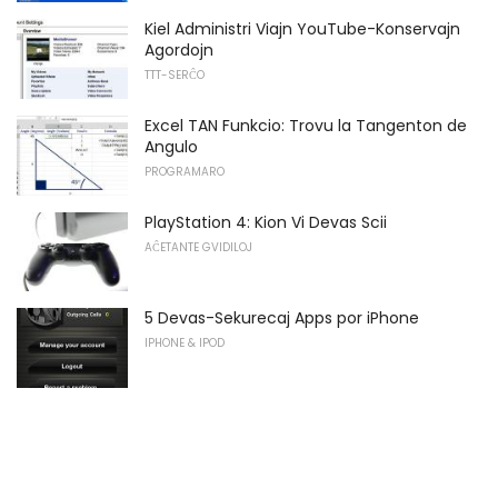
Kiel Administri Viajn YouTube-Konservajn
Agordojn
TTT-SERĈO
Excel TAN Funkcio: Trovu la Tangenton de
Angulo
PROGRAMARO
PlayStation 4: Kion Vi Devas Scii
AĈETANTE GVIDILOJ
5 Devas-Sekurecaj Apps por iPhone
IPHONE & IPOD