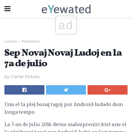
ad
Ludado
Poŝtelefono
Sep Novaj Novaj Ludoj en la
7a de julio
by Carter Dotson
Unu el la plej bonaj tagoj por Android-ludado dum
longa tempo.
La 7-an de julio 2016 devus malsupreniri kiel unu el
la plej bonaj tagoj por Android-ludoj en lastatempa