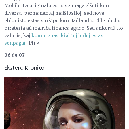
Mobile. La originalo estis senpaga elŝuti kun
diversaj permanentaj malŝlosiloj, sed nova
eldonisto estas surŝipe kun Badland 2. Eble pledis
piratería aŭ malriĉa financa agado. Sed ankoraŭ tio
valoris, kaj
komprenas, kial iuj ludoj estas
senpagaj
. Pli »
06 de 07
Ekstere Kronikoj