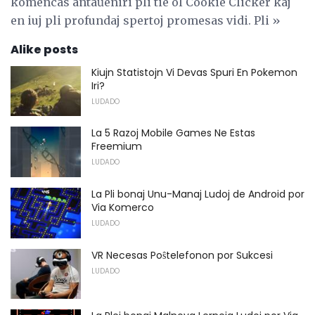
komencas antaŭeniri pli tie ol Cookie Clicker kaj
en iuj pli profundaj spertoj promesas vidi. Pli »
Alike posts
Kiujn Statistojn Vi Devas Spuri En Pokemon
Iri?
LUDADO
La 5 Razoj Mobile Games Ne Estas
Freemium
LUDADO
La Pli bonaj Unu-Manaj Ludoj de Android por
Via Komerco
LUDADO
VR Necesas Poŝtelefonon por Sukcesi
LUDADO