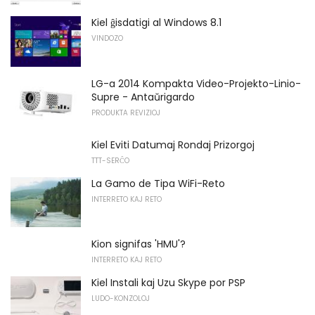
Kiel ĝisdatigi al Windows 8.1
VINDOZO
LG-a 2014 Kompakta Video-Projekto-Linio-
Supre - Antaŭrigardo
PRODUKTA REVIZIOJ
Kiel Eviti Datumaj Rondaj Prizorgoj
TTT-SERĈO
La Gamo de Tipa WiFi-Reto
INTERRETO KAJ RETO
Kion signifas 'HMU'?
INTERRETO KAJ RETO
Kiel Instali kaj Uzu Skype por PSP
LUDO-KONZOLOJ