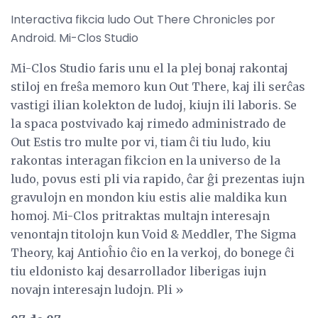
Interactiva fikcia ludo Out There Chronicles por
Android. Mi-Clos Studio
Mi-Clos Studio faris unu el la plej bonaj rakontaj
stiloj en freŝa memoro kun Out There, kaj ili serĉas
vastigi ilian kolekton de ludoj, kiujn ili laboris. Se
la spaca postvivado kaj rimedo administrado de
Out Estis tro multe por vi, tiam ĉi tiu ludo, kiu
rakontas interagan fikcion en la universo de la
ludo, povus esti pli via rapido, ĉar ĝi prezentas iujn
gravulojn en mondon kiu estis alie maldika kun
homoj. Mi-Clos pritraktas multajn interesajn
venontajn titolojn kun Void & Meddler, The Sigma
Theory, kaj Antioĥio ĉio en la verkoj, do bonege ĉi
tiu eldonisto kaj desarrollador liberigas iujn
novajn interesajn ludojn. Pli »