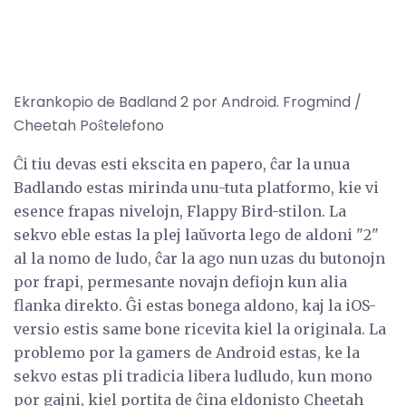
Ekrankopio de Badland 2 por Android. Frogmind /
Cheetah Poŝtelefono
Ĉi tiu devas esti ekscita en papero, ĉar la unua
Badlando estas mirinda unu-tuta platformo, kie vi
esence frapas nivelojn, Flappy Bird-stilon. La
sekvo eble estas la plej laŭvorta lego de aldoni "2"
al la nomo de ludo, ĉar la ago nun uzas du butonojn
por frapi, permesante novajn defiojn kun alia
flanka direkto. Ĝi estas bonega aldono, kaj la iOS-
versio estis same bone ricevita kiel la originala. La
problemo por la gamers de Android estas, ke la
sekvo estas pli tradicia libera ludludo, kun mono
por gajni, kiel portita de ĉina eldonisto Cheetah