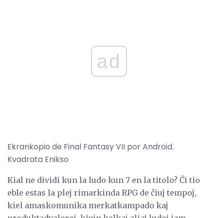
ad
Ekrankopio de Final Fantasy VII por Android.
Kvadrata Enikso
Kial ne dividi kun la ludo kun 7 en la titolo? Ĉi tio
eble estas la plej rimarkinda RPG de ĉiuj tempoj,
kiel amaskomunika merkatkampado kaj
produktadvaloroj, kiujn kelkaj aliaj ludoj iam