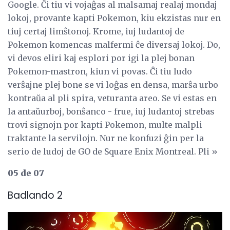
Google. Ĉi tiu vi vojaĝas al malsamaj realaj mondaj
lokoj, provante kapti Pokemon, kiu ekzistas nur en
tiuj certaj limŝtonoj. Krome, iuj ludantoj de
Pokemon komencas malfermi ĉe diversaj lokoj. Do,
vi devos eliri kaj esplori por igi la plej bonan
Pokemon-mastron, kiun vi povas. Ĉi tiu ludo
verŝajne plej bone se vi loĝas en densa, marŝa urbo
kontraŭa al pli spira, veturanta areo. Se vi estas en
la antaŭurboj, bonŝanco - frue, iuj ludantoj strebas
trovi signojn por kapti Pokemon, multe malpli
traktante la servilojn. Nur ne konfuzi ĝin per la
serio de ludoj de GO de Square Enix Montreal. Pli »
05 de 07
Badlando 2