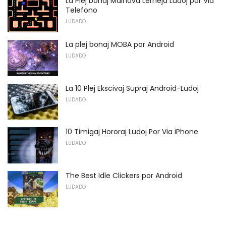
La Plej bonaj Malnova Lerneja Ludoj por Via
Telefono
LUDADO
La plej bonaj MOBA por Android
LUDADO
La 10 Plej Ekscivaj Supraj Android-Ludoj
LUDADO
10 Timigaj Hororaj Ludoj Por Via iPhone
LUDADO
The Best Idle Clickers por Android
LUDADO