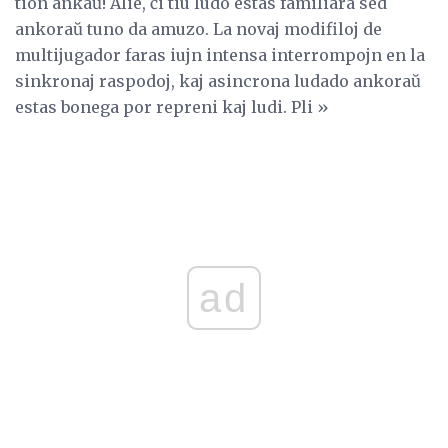
tion ankaŭ! Alie, ĉi tiu ludo estas familiara sed
ankoraŭ tuno da amuzo. La novaj modifiloj de
multijugador faras iujn intensa interrompojn en la
sinkronaj raspodoj, kaj asincrona ludado ankoraŭ
estas bonega por repreni kaj ludi. Pli »
ad