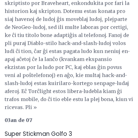
skriptisto por Braveheart, enkondukita por fari la
historion kaj skripton. Dotemu estas konata pro
siaj havenoj de ludoj ĝis moveblaj ludoj, plejparte
de NeoGeo-ludoj, sed ili multe laboras por certigi,
ke ĉi tiu titolo bone adaptiĝis al telefonoj. Fanoj de
pli puraj Diablo-stilo hack-and-slash-ludoj volos
ludi ĉi tion, ĉar ĝi estas pagata ludo kun neniuj en-
apaj aĉetoj ĉe la lanĉo (kvankam ekspansio
ekzistas por la ludo por PC, kaj eblas ĝin povus
veni al poŝtelefonoj) en aĝo, kie multaj hack-and-
slash-ludoj estas kuirilaro-kortego senpage-ludaj
aferoj. Eĉ Torĉlight estos libera-ludebla kiam ĝi
trafos mobile, do ĉi tio eble estu la plej bona, kiun vi
ricevas. Pli »
03an de 07
Super Stickman Golfo 3