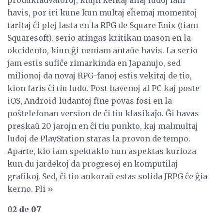
havis, por iri kune kun multaj eĥemaj momentoj
faritaj ĉi plej lasta en la RPG de Square Enix (tiam
Squaresoft). serio atingas kritikan mason en la
okcidento, kiun ĝi neniam antaŭe havis. La serio
jam estis sufiĉe rimarkinda en Japanujo, sed
milionoj da novaj RPG-fanoj estis vekitaj de tio,
kion faris ĉi tiu ludo. Post havenoj al PC kaj poste
iOS, Android-ludantoj fine povas fosi en la
poŝtelefonan version de ĉi tiu klasikaĵo. Ĝi havas
preskaŭ 20 jarojn en ĉi tiu punkto, kaj malmultaj
ludoj de PlayStation staras la provon de tempo.
Aparte, kio iam spektaklo nun aspektas kurioza
kun du jardekoj da progresoj en komputilaj
grafikoj. Sed, ĉi tio ankoraŭ estas solida JRPG ĉe ĝia
kerno. Pli »
02 de 07