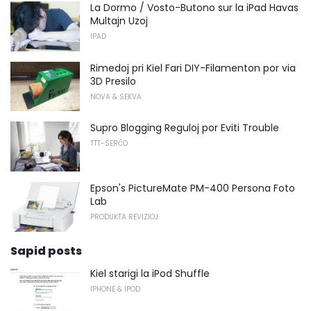
La Dormo / Vosto-Butono sur la iPad Havas
Multajn Uzoj
IPAD
Rimedoj pri Kiel Fari DIY-Filamenton por via
3D Presilo
NOVA & SEKVA
Supro Blogging Reguloj por Eviti Trouble
TTT-SERĈO
Epson's PictureMate PM-400 Persona Foto
Lab
PRODUKTA REVIZIOJ
Sapid posts
Kiel starigi la iPod Shuffle
IPHONE & IPOD