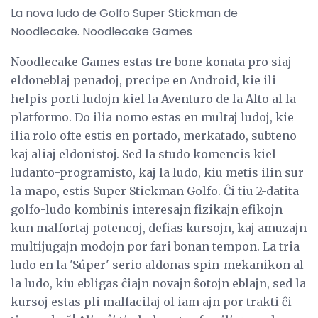
La nova ludo de Golfo Super Stickman de
Noodlecake. Noodlecake Games
Noodlecake Games estas tre bone konata pro siaj
eldoneblaj penadoj, precipe en Android, kie ili
helpis porti ludojn kiel la Aventuro de la Alto al la
platformo. Do ilia nomo estas en multaj ludoj, kie
ilia rolo ofte estis en portado, merkatado, subteno
kaj aliaj eldonistoj. Sed la studo komencis kiel
ludanto-programisto, kaj la ludo, kiu metis ilin sur
la mapo, estis Super Stickman Golfo. Ĉi tiu 2-datita
golfo-ludo kombinis interesajn fizikajn efikojn
kun malfortaj potencoj, defias kursojn, kaj amuzajn
multijugajn modojn por fari bonan tempon. La tria
ludo en la 'Súper' serio aldonas spin-mekanikon al
la ludo, kiu ebligas ĉiajn novajn ŝotojn eblajn, sed la
kursoj estas pli malfacilaj ol iam ajn por trakti ĉi