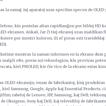
as la samaj; iuj aparatoj uzas specifan specon de OLED-
lefono, kiu postulas altan rapidŝanĝon por bildoj HD ka
D-ekranon. Ankaŭ, ĉar ĉi tiuj ekranoj uzas maldikan f
ekstere por montri koloron, ili eĉ povas esti travideblaj 
ED).
iu kutime montras la saman informon en la ekrano dum pl
as malpli ofte, povas uzi teknologion, kiu provizas poten
rescata, kiel PMOLED, kie ĉiu vico de la ekrano estas kon
 uzas OLED-ekranojn, venas de fabrikantoj, kiuj produktas
, kiel Samsung, Google, Apple kaj Essential Products; cif
ifilm; tabeloj de Lenovo, HP, Samsung, kaj Dell; tekkomp
de Oksigeno, Sony kaj Dell; kaj televidiloj de fabrikanto