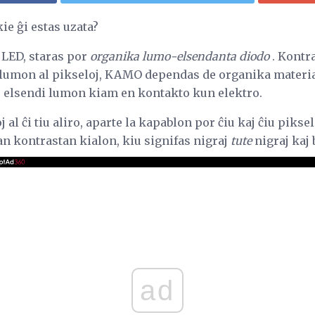
ie ĝi estas uzata?
 LED, staras por
organika lumo-elsendanta diodo
. Kontr
lumon al pikseloj, KAMO dependas de organika material
 elsendi lumon kiam en kontakto kun elektro.
 al ĉi tiu aliro, aparte la kapablon por ĉiu kaj ĉiu pikse
an kontrastan kialon, kiu signifas nigraj
tute
nigraj kaj 
ad