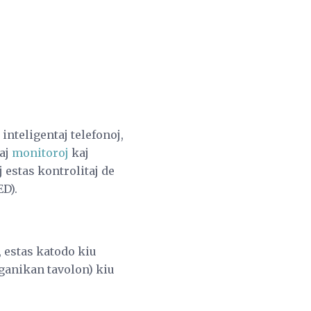
 inteligentaj telefonoj,
laj
monitoroj
kaj
j estas kontrolitaj de
D).
, estas katodo kiu
rganikan tavolon) kiu