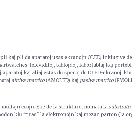
o, pli kaj pli da aparatoj uzas ekranojn OLED, inkluzive de
artwatches, televidiloj, tablojdoj, labortablaj kaj porteb
tiuj aparatoj kaj aliaj estas du specoj de OLED-ekranoj, kiu
mataj
aktiva matrico
(AMOLED) kaj
pasiva matrico
(PMOLE
multajn erojn. Ene de la strukturo, nomata la
substrato
nodon kiu "tiras" la elektronojn kaj mezan parton (la o