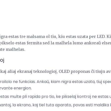
igra estas tre malsama ol tiu, kiu estas uzata per LED. 
 pikselo estas fermita sed la malhela lumo ankoraŭ els
ute malhelas.
oj
j aliaj ekranaj teknologioj, OLED proponas ĉi tiujn av
roilolo ne funkcias. Ankaŭ, kiam nigra estas uzata, tiuj spe
rvante energion.
stas multe pli rapida pro tio, ke pikselaj kontroj ne estas u
toj, la ekrano, kaj tiel tuta aparato, povas esti maldika