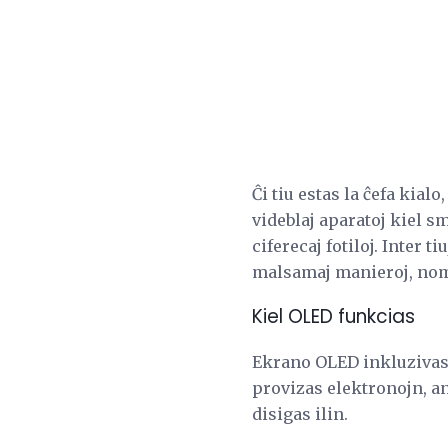
Ĉi tiu estas la ĉefa kial
videblaj aparatoj kiel sm
ciferecaj fotiloj. Inter 
malsamaj manieroj, no
Kiel OLED funkcias
Ekrano OLED inkluzivas 
provizas elektronojn, a
disigas ilin.