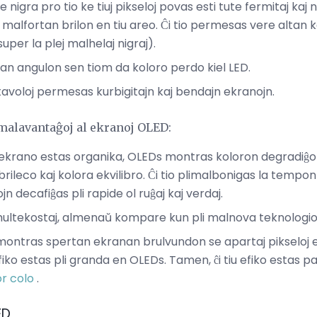
e nigra pro tio ke tiuj pikseloj povas esti tute fermitaj ka
malfortan brilon en tiu areo. Ĉi tio permesas vere altan k
super la plej malhelaj nigraj).
tan angulon sen tiom da koloro perdo kiel LED.
j tavoloj permesas kurbigitajn kaj bendajn ekranojn.
malavantaĝoj al ekranoj OLED:
a ekrano estas organika, OLEDs montras koloron degradiĝon
brileco kaj kolora ekvilibro. Ĉi tio plimalbonigas la tempo
jn decafiĝas pli rapide ol ruĝaj kaj verdaj.
ultekostaj, almenaŭ kompare kun pli malnova teknologio
ontras spertan ekranan brulvundon se apartaj pikseloj e
iko estas pli granda en OLEDs. Tamen, ĉi tiu efiko estas p
or colo
.
ED