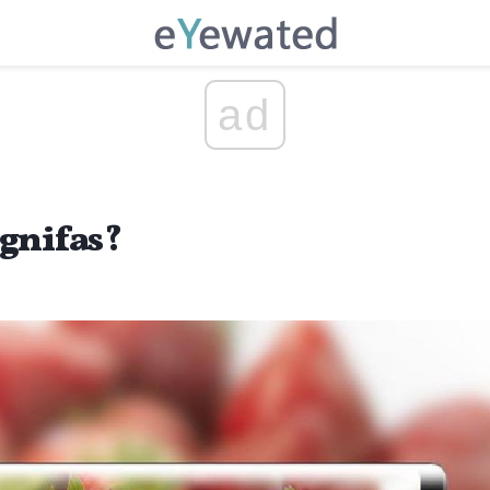
ad
gnifas?