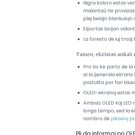
Nigra koloro estas ver
malantaŭ tio provizas 
plej belajn blankulojn 
Elportas larĝan vidan
La foresto de iuj troa
Tamen, ekzistas ankaŭ 
Pro tio ke parto de l
al la ĝenerala ekrano 
postulita por fari bluso
OLED-ekranoj estas m
Ambaŭ OLED kaj LED m
longa tempo, sed la ef
nombro de
pikseloj p
Pli da informoj pri OL