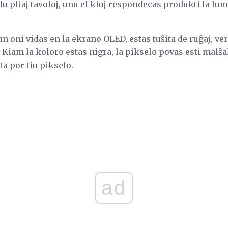
du pliaj tavoloj, unu el kiuj respondecas produkti la lum
un oni vidas en la ekrano OLED, estas tuŝita de ruĝaj, ver
. Kiam la koloro estas nigra, la pikselo povas esti malŝal
a por tiu pikselo.
ad