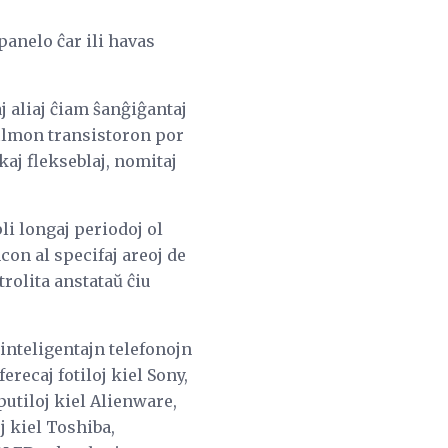
panelo ĉar ili havas
j aliaj ĉiam ŝanĝiĝantaj
ilmon transistoron por
kaj flekseblaj, nomitaj
i longaj periodoj ol
con al specifaj areoj de
trolita anstataŭ ĉiu
 inteligentajn telefonojn
erecaj fotiloj kiel Sony,
utiloj kiel Alienware,
j kiel Toshiba,