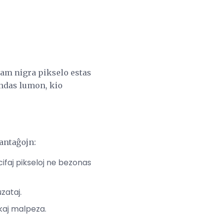
Kiam nigra pikselo estas
endas lumon, kio
antaĝojn:
cifaj pikseloj ne bezonas
zataj.
 kaj malpeza.