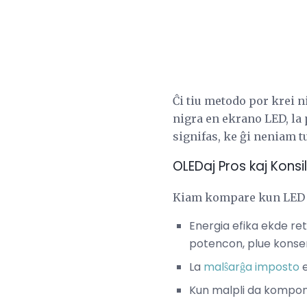
Ĉi tiu metodo por krei n
nigra en ekrano LED, la
signifas, ke ĝi neniam t
OLEDaj Pros kaj Konsil
Kiam kompare kun LED ka
Energia efika ekde ret
potencon, plue konse
La
malŝarĝa imposto
e
Kun malpli da komponan