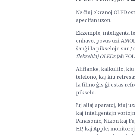
Ne ĉiuj ekranoj OLED est
specifan uzon.
Ekzemple, inteligenta te
enhavo, povus uzi AMOLE
ŝanĝi la pikselojn sur / 
flekseblaj OLEDs
(aŭ FOL
Aliflanke, kalkulilo, k
telefono, kaj kiu refres
la filmo ĝis ĝi estas ref
pikselo.
Iuj aliaj aparatoj, kiuj
kaj inteligentajn vortojn
Panasonic, Nikon kaj Fuj
HP, kaj Apple; monitoroj 