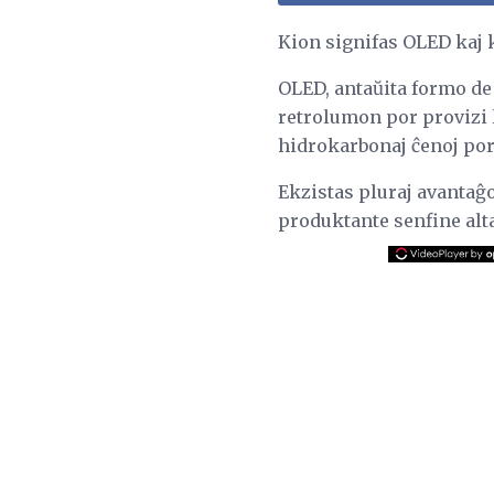
Kion signifas OLED kaj k
OLED, antaŭita formo de
retrolumon por provizi 
hidrokarbonaj ĉenoj por
Ekzistas pluraj avantaĝoj
produktante senfine alt