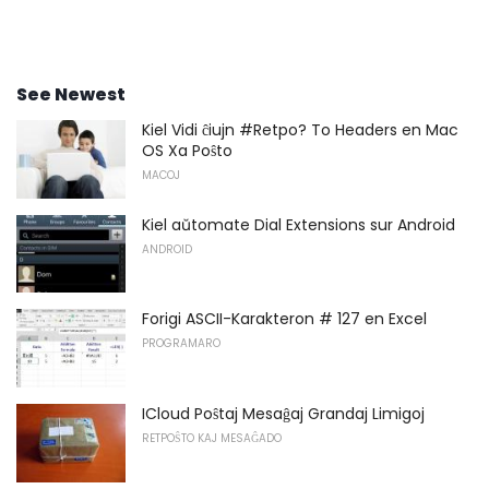
See Newest
Kiel Vidi ĉiujn #Retpo? To Headers en Mac
OS Xa Poŝto
MACOJ
Kiel aŭtomate Dial Extensions sur Android
ANDROID
Forigi ASCII-Karakteron # 127 en Excel
PROGRAMARO
ICloud Poŝtaj Mesaĝaj Grandaj Limigoj
RETPOŜTO KAJ MESAĜADO