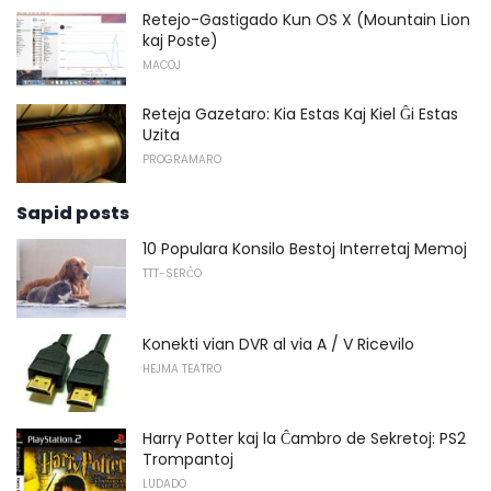
Retejo-Gastigado Kun OS X (Mountain Lion
kaj Poste)
MACOJ
Reteja Gazetaro: Kia Estas Kaj Kiel Ĝi Estas
Uzita
PROGRAMARO
Sapid posts
10 Populara Konsilo Bestoj Interretaj Memoj
TTT-SERĈO
Konekti vian DVR al via A / V Ricevilo
HEJMA TEATRO
Harry Potter kaj la Ĉambro de Sekretoj: PS2
Trompantoj
LUDADO