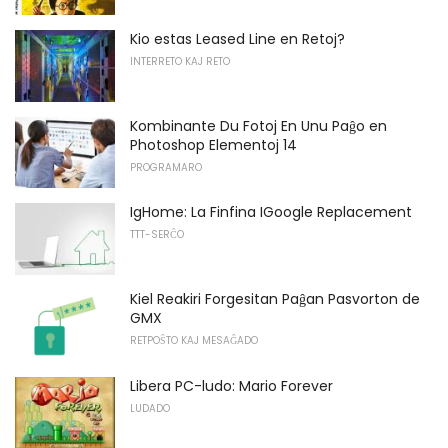
Kio estas Leased Line en Retoj?
INTERRETO KAJ RETO
Kombinante Du Fotoj En Unu Paĝo en
Photoshop Elementoj 14
PROGRAMARO
IgHome: La Finfina IGoogle Replacement
TTT-SERĈO
Kiel Reakiri Forgesitan Paĝan Pasvorton de
GMX
RETPOŜTO KAJ MESAĜADO
Libera PC-ludo: Mario Forever
LUDADO