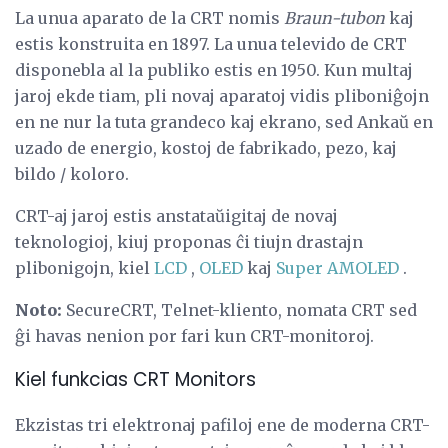
La unua aparato de la CRT nomis
Braun-tubon
kaj
estis konstruita en 1897. La unua televido de CRT
disponebla al la publiko estis en 1950. Kun multaj
jaroj ekde tiam, pli novaj aparatoj vidis pliboniĝojn
en ne nur la tuta grandeco kaj ekrano, sed Ankaŭ en
uzado de energio, kostoj de fabrikado, pezo, kaj
bildo / koloro.
CRT-aj jaroj estis anstataŭigitaj de novaj
teknologioj, kiuj proponas ĉi tiujn drastajn
plibonigojn, kiel
LCD
,
OLED
kaj
Super AMOLED
.
Noto:
SecureCRT, Telnet-kliento, nomata CRT sed
ĝi havas nenion por fari kun CRT-monitoroj.
Kiel funkcias CRT Monitors
Ekzistas tri elektronaj pafiloj ene de moderna CRT-