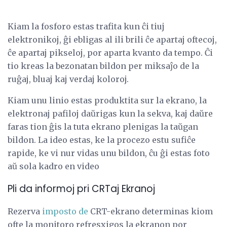
Kiam la fosforo estas trafita kun ĉi tiuj
elektronikoj, ĝi ebligas al ili brili ĉe apartaj oftecoj,
ĉe apartaj pikseloj, por aparta kvanto da tempo. Ĉi
tio kreas la bezonatan bildon per miksaĵo de la
ruĝaj, bluaj kaj verdaj koloroj.
Kiam unu linio estas produktita sur la ekrano, la
elektronaj pafiloj daŭrigas kun la sekva, kaj daŭre
faras tion ĝis la tuta ekrano plenigas la taŭgan
bildon. La ideo estas, ke la procezo estu sufiĉe
rapide, ke vi nur vidas unu bildon, ĉu ĝi estas foto
aŭ sola kadro en video
Pli da informoj pri CRTaj Ekranoj
Rezerva
imposto de
CRT-ekrano determinas kiom
ofte la monitoro refresxigos la ekranon por