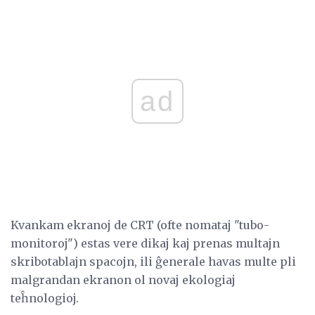
ad
Kvankam ekranoj de CRT (ofte nomataj "tubo-
monitoroj") estas vere dikaj kaj prenas multajn
skribotablajn spacojn, ili ĝenerale havas multe pli
malgrandan ekranon ol novaj ekologiaj
teĥnologioj.