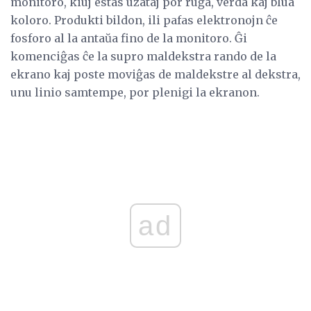
monitoro, kiuj estas uzataj por ruĝa, verda kaj blua
koloro. Produkti bildon, ili pafas elektronojn ĉe
fosforo al la antaŭa fino de la monitoro. Ĝi
komenciĝas ĉe la supro maldekstra rando de la
ekrano kaj poste moviĝas de maldekstre al dekstra,
unu linio samtempe, por plenigi la ekranon.
ad