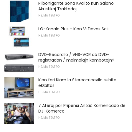
Plibonigante Sona Kvalito Kun Salono
Akustikaj Traktadoj
HEJMA TEATRO
LG-Kanalo Plus - Kion Vi Devas Scii
HEJMA TEATRO
DVD-Recordilo / VHS-VCR aŭ DVD-
registradon / malmolajn kombotojn?
HEJMA TEATRO
Kion fari Kiam la Stereo-ricevilo subite
ekŝaltas
HEJMA TEATRO
7 Aferoj por Pripensi Antaŭ Komencado de
DJ-Komerco
HEJMA TEATRO