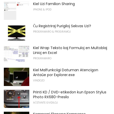
Kiel Uzi Familion Sharing
IPHONE & IPOD
Ĉu Registriraj Purigiloj Sekvas Uzi?
PROGRAMARO & PROGRAMOJ
Kiel Wrap Teksto kaj Formuloj en Multoblaj
Linioj en Excel
PROGRAMARO
Kiel Malfunkciigi Datuman Atencigon
Antaŭe por Explorer.exe
VINDOZO
Printi KD / DVD-etikedon kun Epson Stylus
Photo RX680-Presilo
AĈETANTE GVIDILOJ