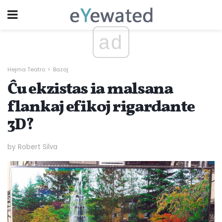
ad
Hejma Teatro
Bazaj
Ĉu ekzistas ia malsana
flankaj efikoj rigardante
3D?
by Robert Silva