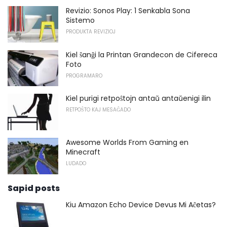
Revizio: Sonos Play: 1 Senkabla Sona
Sistemo
PRODUKTA REVIZIOJ
Kiel ŝanĝi la Printan Grandecon de Cifereca
Foto
PROGRAMARO
Kiel purigi retpoŝtojn antaŭ antaŭenigi ilin
RETPOŜTO KAJ MESAĜADO
Awesome Worlds From Gaming en
Minecraft
LUDADO
Sapid posts
Kiu Amazon Echo Device Devus Mi Aĉetas?