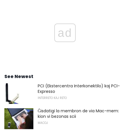
ad
See Newest
PCI (Ekstercentra Interkonektilo) kaj PCI-
Expresso
INTERRETO KAJ RETO
Ĝisdatigi la membron de via Mac-mem:
kion vi bezonas scii
MACOJ