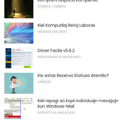
Kompreni Ekspona Kompenso
CIFERECA ĈAMBROJ
Kiel Komputilaj Retoj Laboras
INTERRETO KAJ RETO
Driver Facila v5.6.2
PROGRAMARO & PROGRAMOJ
Kio estas Rezerva Statusa Atentilo?
VINDOZO
Kiel repagi aŭ kopii individuajn mesaĝojn
kun Windows-Mail
RETPOŜTO KAJ MESAĜADO