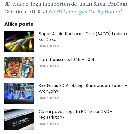
3D-vidado, legu la raporton de Justin Slick, Pri.Com
Gvidilo al 3D: Kial
Ne 3D Laboregas Por Iuj Homoj?
Alike posts
Super Audio Kompact Disc (SACD) Ludistoj
kaj Diskoj
HEJMA TEATRO
Tom Nousaine, 1945 - 2014
HEJMA TEATRO
Kiel Faras 3D Afektivigi Surroundan Sonon-
Aranĝon?
HEJMA TEATRO
Ĉu mi povas registri HDTV sur DVD-
registriston?
HEJMA TEATRO