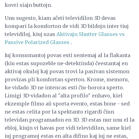
kovri siajn buttojn.
Unu sugesto, kiam aĉeti televidilon 3D devas
kompari la komforton de vidi 3D bildojn inter tiuj
televidiloj, kiuj uzas
Aktivajn Shutter Glasses vs
Passive Polarized Glasses
.
Iuj konsumantoj povas esti sentemaj al la flakanta
(kiu estas supozeble ne-detektinda) ĉeestantaj en
aktivaj okuloj kaj povas trovi la pasivan sistemon
provizas pli komfortan sperton. Krome, memoru,
ke vidado 3D ne intencas esti ĉiu-horora sperto.
Limigi 3D-vidadon al "alta profilo" enhavo, kiel
ekzemple filmo aŭ sporta evento, estas bone - sed
ne estas celita por la spektanto rigardi ĉiun
televidan programadon en 3D. 3D estas nur unu el la
ebloj, kiujn vi havas por vidi televidilon, same kiel
iuj programoj estas en alta difino kaj iuj ne estas,