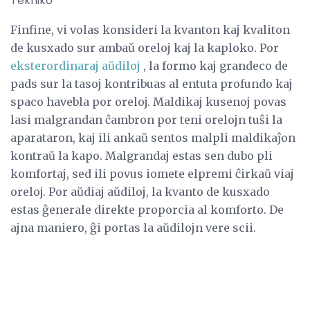
Tekniko
Finfine, vi volas konsideri la kvanton kaj kvaliton
de kusxado sur ambaŭ oreloj kaj la kaploko. Por
eksterordinaraj aŭdiloj
, la formo kaj grandeco de
pads sur la tasoj kontribuas al entuta profundo kaj
spaco havebla por oreloj. Maldikaj kusenoj povas
lasi malgrandan ĉambron por teni orelojn tuŝi la
aparataron, kaj ili ankaŭ sentos malpli maldikaĵon
kontraŭ la kapo. Malgrandaj estas sen dubo pli
komfortaj, sed ili povus iomete elpremi ĉirkaŭ viaj
oreloj. Por aŭdiaj aŭdiloj, la kvanto de kusxado
estas ĝenerale direkte proporcia al komforto. De
ajna maniero, ĝi portas la aŭdilojn vere scii.