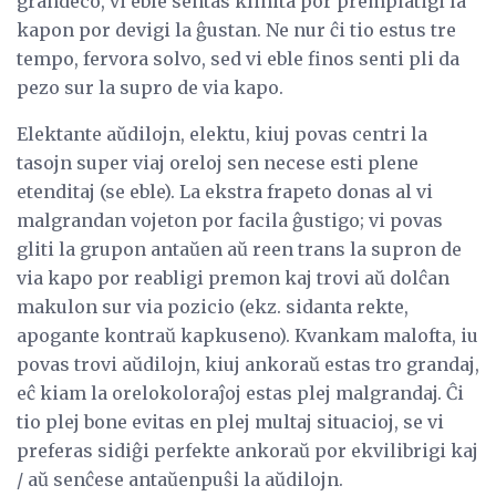
grandeco, vi eble sentas klinita por premplatigi la
kapon por devigi la ĝustan. Ne nur ĉi tio estus tre
tempo, fervora solvo, sed vi eble finos senti pli da
pezo sur la supro de via kapo.
Elektante aŭdilojn, elektu, kiuj povas centri la
tasojn super viaj oreloj sen necese esti plene
etenditaj (se eble). La ekstra frapeto donas al vi
malgrandan vojeton por facila ĝustigo; vi povas
gliti la grupon antaŭen aŭ reen trans la supron de
via kapo por reabligi premon kaj trovi aŭ dolĉan
makulon sur via pozicio (ekz. sidanta rekte,
apogante kontraŭ kapkuseno). Kvankam malofta, iu
povas trovi aŭdilojn, kiuj ankoraŭ estas tro grandaj,
eĉ kiam la orelokoloraĵoj estas plej malgrandaj. Ĉi
tio plej bone evitas en plej multaj situacioj, se vi
preferas sidiĝi perfekte ankoraŭ por ekvilibrigi kaj
/ aŭ senĉese antaŭenpuŝi la aŭdilojn.