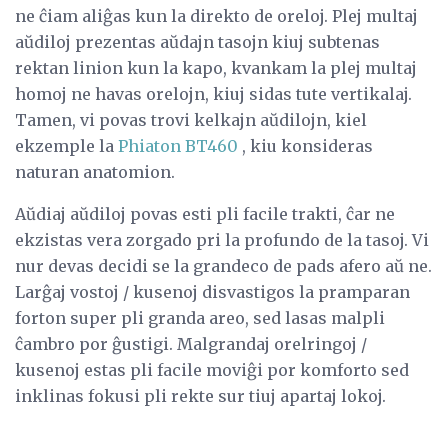
ne ĉiam aliĝas kun la direkto de oreloj. Plej multaj
aŭdiloj prezentas aŭdajn tasojn kiuj subtenas
rektan linion kun la kapo, kvankam la plej multaj
homoj ne havas orelojn, kiuj sidas tute vertikalaj.
Tamen, vi povas trovi kelkajn aŭdilojn, kiel
ekzemple la
Phiaton BT460
, kiu konsideras
naturan anatomion.
Aŭdiaj aŭdiloj povas esti pli facile trakti, ĉar ne
ekzistas vera zorgado pri la profundo de la tasoj. Vi
nur devas decidi se la grandeco de pads afero aŭ ne.
Larĝaj vostoj / kusenoj disvastigos la pramparan
forton super pli granda areo, sed lasas malpli
ĉambro por ĝustigi. Malgrandaj orelringoj /
kusenoj estas pli facile moviĝi por komforto sed
inklinas fokusi pli rekte sur tiuj apartaj lokoj.