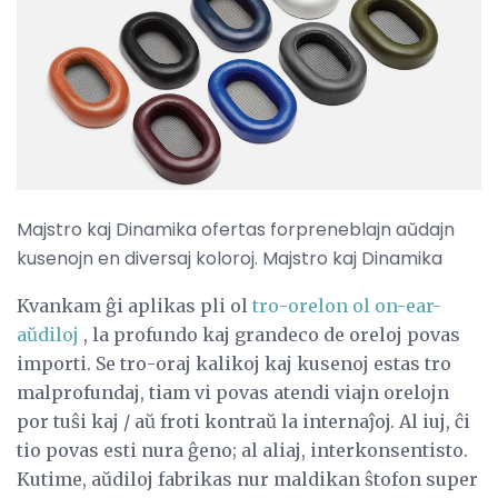
Majstro kaj Dinamika ofertas forpreneblajn aŭdajn
kusenojn en diversaj koloroj. Majstro kaj Dinamika
Kvankam ĝi aplikas pli ol
tro-orelon ol on-ear-
aŭdiloj
, la profundo kaj grandeco de oreloj povas
importi. Se tro-oraj kalikoj kaj kusenoj estas tro
malprofundaj, tiam vi povas atendi viajn orelojn
por tuŝi kaj / aŭ froti kontraŭ la internaĵoj. Al iuj, ĉi
tio povas esti nura ĝeno; al aliaj, interkonsentisto.
Kutime, aŭdiloj fabrikas nur maldikan ŝtofon super