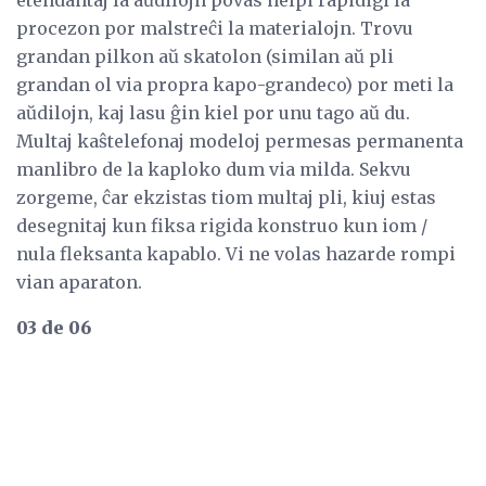
etendantaj la aŭdilojn povas helpi rapidigi la
procezon por malstreĉi la materialojn. Trovu
grandan pilkon aŭ skatolon (similan aŭ pli
grandan ol via propra kapo-grandeco) por meti la
aŭdilojn, kaj lasu ĝin kiel por unu tago aŭ du.
Multaj kaŝtelefonaj modeloj permesas permanenta
manlibro de la kaploko dum via milda. Sekvu
zorgeme, ĉar ekzistas tiom multaj pli, kiuj estas
desegnitaj kun fiksa rigida konstruo kun iom /
nula fleksanta kapablo. Vi ne volas hazarde rompi
vian aparaton.
03 de 06