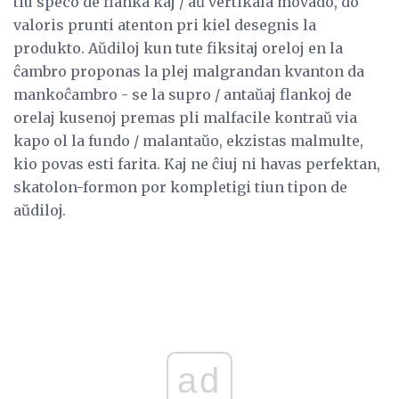
tiu speco de flanka kaj / aŭ vertikala movado, do
valoris prunti atenton pri kiel desegnis la
produkto. Aŭdiloj kun tute fiksitaj oreloj en la
ĉambro proponas la plej malgrandan kvanton da
mankoĉambro - se la supro / antaŭaj flankoj de
orelaj kusenoj premas pli malfacile kontraŭ via
kapo ol la fundo / malantaŭo, ekzistas malmulte,
kio povas esti farita. Kaj ne ĉiuj ni havas perfektan,
skatolon-formon por kompletigi tiun tipon de
aŭdiloj.
ad