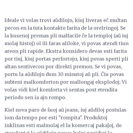
Ideale vi volas trovi aŭdilojn, kiuj liveras eĉ multan
pecon en la tuta kontakto farita de la orelringoj. Se
la kusenoj premas pli malfacile ĉe la temploj (aŭ iuj
molaj histoj) ol ili faras aliloke, vi povas atendi tiun
areon pli rapide. Ekstra konsidero devas esti farita
por tiuj, kiuj portas perfortojn, kiuj povas sperti pli
altan sentivecon por direkti premon. Se vi povas,
portu la aŭdilojn dum 30 minutoj aŭ pli. Ĉiu povas
subteni malkomforton por mallongaj eksplodoj; Vi
volas vidi kiel komforta vi sentas post etendita
periodo sen ia ajn rompo.
Kiel nova paro de ŝuoj aŭ jeans, iuj aŭdiloj postulas
iom da tempo por esti "rompita". Produktoj
inklinas esti malmolaj el la komercaj pakaĵoj, do