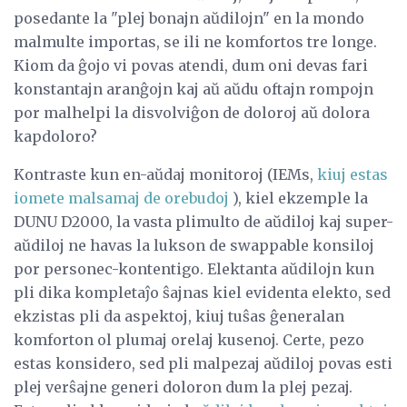
posedante la "plej bonajn aŭdilojn" en la mondo
malmulte importas, se ili ne komfortos tre longe.
Kiom da ĝojo vi povas atendi, dum oni devas fari
konstantajn aranĝojn kaj aŭ aŭdu oftajn rompojn
por malhelpi la disvolviĝon de doloroj aŭ dolora
kapdoloro?
Kontraste kun en-aŭdaj monitoroj (IEMs,
kiuj estas
iomete malsamaj de orebudoj
), kiel ekzemple la
DUNU D2000, la vasta plimulto de aŭdiloj kaj super-
aŭdiloj ne havas la lukson de swappable konsiloj
por personec-kontentigo. Elektanta aŭdilojn kun
pli dika kompletaĵo ŝajnas kiel evidenta elekto, sed
ekzistas pli da aspektoj, kiuj tuŝas ĝeneralan
komforton ol plumaj orelaj kusenoj. Certe, pezo
estas konsidero, sed pli malpezaj aŭdiloj povas esti
plej verŝajne generi doloron dum la plej pezaj.