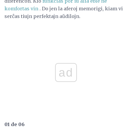
diferencon. Kio
funkcias por iu alia eble ne
komfortas vin
. Do jen la aferoj memorigi, kiam vi
serĉas tiujn perfektajn aŭdilojn.
ad
01 de 06