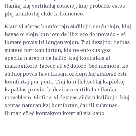
flankaj kaj vertikalaj rotacioj, kiuj probable estos
plej komfortaj ekde la komenco.
Kiam vi aĉetas komfortajn aŭdilojn, serĉu tiujn, kiuj
havas orelojn kun iom da libereco de movado - eĉ
iomete povas iri longan vojon. Tiaj dezajnoj helpas
subteni fortikan forton, kiu ne enfokusigos
specifajn areojn de haŭto, kiuj kondukas al
malkomforto, laceco aŭ eĉ doloro. Sed memoru, ke
aŭdiloj povas havi fiksajn orelojn
kaj ankoraŭ
esti
komfortaj por porti. Tiuj kun flekseblaj kaplokoj
kapablas provizi la dezirata vertikala / flanka
movebleco. Finfine, vi deziras aŭdajn kalikojn, kiuj
sentas naturan kaj komfortan, ĉar ili subtenas
firman eĉ eĉ kontakton kontraŭ via kapo.