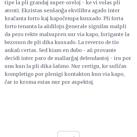
tipe la pli grandaj super-oreloj - ke vi volas pli
atenti. Ekzistas senŝanĝa ekvilibra agado inter
kraĉanta forto kaj kapoĉempa kusxado. Pli forta
forto tenanta la aŭdilojn ĝenerale signifas malpli
da pezo rekte malsupren sur via kapo, forigante la
bezonon de pli dika kusxado. La reverso de tio
ankaŭ certas. Sed kiam en dubo - aŭ provante
decidi inter paro de mallarĝaj defendantoj - iru por
unu kun la pli dika ŝaŭmo. Nur certigu, ke sufiĉas
kompletigo por plenigi kontakton kun via kapo,
ĉar io kroma estas nur por aspektoj.