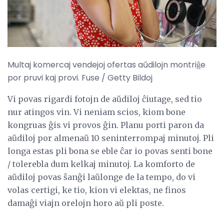
Multaj komercaj vendejoj ofertas aŭdilojn montriĝe
por pruvi kaj provi. Fuse / Getty Bildoj
Vi povas rigardi fotojn de aŭdiloj ĉiutage, sed tio
nur atingos vin. Vi neniam scios, kiom bone
kongruas ĝis vi provos ĝin. Planu porti paron da
aŭdiloj por almenaŭ 10 seninterrompaj minutoj. Pli
longa estas pli bona se eble ĉar io povas senti bone
/ tolerebla dum kelkaj minutoj. La komforto de
aŭdiloj povas ŝanĝi laŭlonge de la tempo, do vi
volas certigi, ke tio, kion vi elektas, ne finos
damaĝi viajn orelojn horo aŭ pli poste.