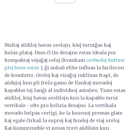
Multaj aŭdiloj havas orelojn, kiuj turniĝas kaj
kuŝas plataj. Dum ĉi tiu dezajno estas ideala por
kompaktaj vojaĝaj celoj (kvankam
orebudoj kutime
plej bone estas
), ĝi ankaŭ efike influas la facilecon
de komforto. Oreloj kaj vizaĝoj inklinas frapi, do
aŭdujoj kun pli freŝa gamo de flankaj movadoj
kapablas tuj ŝanĝi al individuoj antaŭen. Tiam estas
aŭdiloj, kiuj havas orelilojn kun la kapablo turni
vertikale - ofte pro kolizia dezajno. La vertikala
movado helpas certigi, ke la kusenoj premas glate
kaj egale ĉirkaŭ la suproj kaj fundoj de viaj oreloj.
Kaj kompreneble vi povas trovi aŭdilojn kun