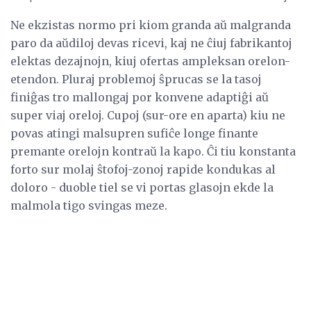
Ne ekzistas normo pri kiom granda aŭ malgranda
paro da aŭdiloj devas ricevi, kaj ne ĉiuj fabrikantoj
elektas dezajnojn, kiuj ofertas ampleksan orelon-
etendon. Pluraj problemoj ŝprucas se la tasoj
finiĝas tro mallongaj por konvene adaptiĝi aŭ
super viaj oreloj. Cupoj (sur-ore en aparta) kiu ne
povas atingi malsupren sufiĉe longe finante
premante orelojn kontraŭ la kapo. Ĉi tiu konstanta
forto sur molaj ŝtofoj-zonoj rapide kondukas al
doloro - duoble tiel se vi portas glasojn ekde la
malmola tigo svingas meze.