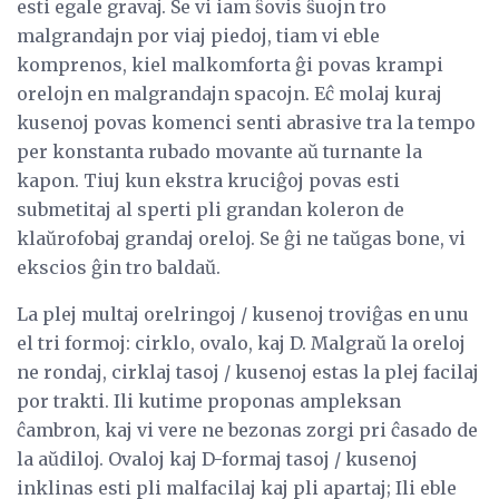
esti egale gravaj. Se vi iam ŝovis ŝuojn tro
malgrandajn por viaj piedoj, tiam vi eble
komprenos, kiel malkomforta ĝi povas krampi
orelojn en malgrandajn spacojn. Eĉ molaj kuraj
kusenoj povas komenci senti abrasive tra la tempo
per konstanta rubado movante aŭ turnante la
kapon. Tiuj kun ekstra kruciĝoj povas esti
submetitaj al sperti pli grandan koleron de
klaŭrofobaj grandaj oreloj. Se ĝi ne taŭgas bone, vi
ekscios ĝin tro baldaŭ.
La plej multaj orelringoj / kusenoj troviĝas en unu
el tri formoj: cirklo, ovalo, kaj D. Malgraŭ la oreloj
ne rondaj, cirklaj tasoj / kusenoj estas la plej facilaj
por trakti. Ili kutime proponas ampleksan
ĉambron, kaj vi vere ne bezonas zorgi pri ĉasado de
la aŭdiloj. Ovaloj kaj D-formaj tasoj / kusenoj
inklinas esti pli malfacilaj kaj pli apartaj; Ili eble