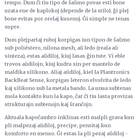
tempo. Dum ĉi tiu tipo de ŝaŭmo povas esti bone
uzata ene de kaplokoj (depende de la stilo), ĝi plej
bone evitas por orelaj kusenoj. Ĝi simple ne tenas
supre.
Dum plejpartaj ruboj korpigas iun tipon de ŝaŭmo
sub poliéstero, nilona mesh, aŭ ledo (reala aŭ
sinteza), estas aŭdiloj, kiuj lasas ĝin tute. Vi eble
trovos aŭdilojn, kiuj kudru sin per mantelo de
maldika silikono. Aliaj aŭdiloj, kiel la Plantronics
BackBeat Sense, korpigas leteron elvolvita de ledo
kaj silikono sub la metala bando. La unua subtenas
mola kontakto kun la kapo, ĉar ĉi tiu lasta provizas
strukturajn subtenojn kaj ŝranĉojn.
Aktuala kapoĉambro inklinas esti malpli grava kun
pli malpezaj aŭdiloj, precipe, pensitaj kun
komforto en menso. Ĝi estas la pli pezaj aŭdiloj -