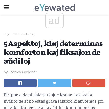
ad
Hejma Teatro
Bazaj
5 Aspektoj, kiuj determinas
komforton kaj fiksaĵon de
aŭdiloj
by Stanley Goodner
Plejparto de ni eble verŝajne konsentas, ke la
kvalito de sono estas grava faktoro kiam temas pri
muziko. Koncerne al la aŭdiloj, kiujn ni portas,