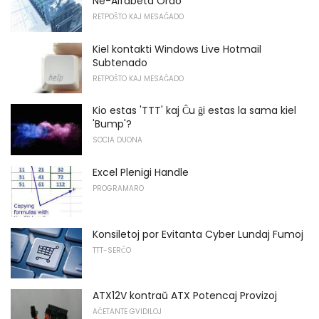
Ne-Alfabeta Ordo
RETPOŜTO KAJ MESAĜADO
Kiel kontakti Windows Live Hotmail
Subtenado
RETPOŜTO KAJ MESAĜADO
Kio estas 'TTT' kaj Ĉu ĝi estas la sama kiel
'Bump'?
SOCIA DUONA
Excel Plenigi Handle
PROGRAMARO
Konsiletoj por Evitanta Cyber ​​Lundaj Fumoj
TTT-SERĈO
ATX12V kontraŭ ATX Potencaj Provizoj
AĈETANTE GVIDILOJ