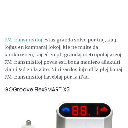
FM-transmisiloj
estas granda solvo por tiuj, kiuj
loĝas en kamparaj lokoj, kie ne multe da
konkurenco, kaj eĉ en pli grandaj metropolaj areoj,
FM-transmisiloj povas esti bona maniero aŭskulti
vian iPad en la aŭto. Ni rigardos iujn el la plej bonaj
FM-transmisiloj haveblaj por la iPad.
GOGroove FlexSMART X3