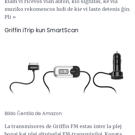
kiam vi ricevos vian aŭton, kio signifas, ke via
muziko rekomencos ludi de kie vi laste detenis ĝin.
Pli »
Griffin iTrip kun SmartScan
Bildo Ĝentila de Amazon
La transmisores de Griffin FM estas inter la plej
bonaj kaj plej altnivelaj FM-transmisiloj. Konata