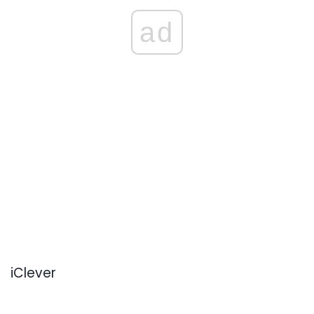
ad
iClever