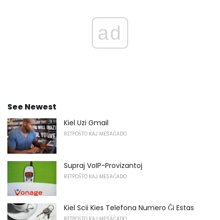
ad
See Newest
Kiel Uzi Gmail
RETPOŜTO KAJ MESAĜADO
Supraj VoIP-Provizantoj
RETPOŜTO KAJ MESAĜADO
Kiel Scii Kies Telefona Numero Ĝi Estas
RETPOŜTO KAJ MESAĜADO