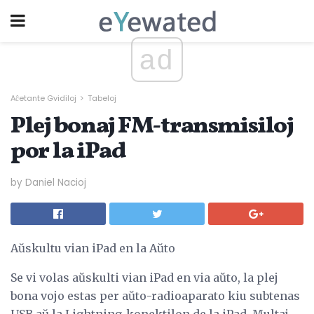
ad
Aĉetante Gvidiloj
Tabeloj
Plej bonaj FM-transmisiloj
por la iPad
by Daniel Nacioj
Aŭskultu vian iPad en la Aŭto
Se vi volas aŭskulti vian iPad en via aŭto, la plej
bona vojo estas per aŭto-radioaparato kiu subtenas
USB aŭ la Lightning-konektilon de la iPad. Multaj