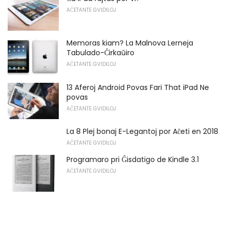
AĈETANTE GVIDILOJ
Memoras kiam? La Malnova Lerneja
Tabulado-Ĉirkaŭiro
AĈETANTE GVIDILOJ
13 Aferoj Android Povas Fari That iPad Ne
povas
AĈETANTE GVIDILOJ
La 8 Plej bonaj E-Legantoj por Aĉeti en 2018
AĈETANTE GVIDILOJ
Programaro pri Ĝisdatigo de Kindle 3.1
AĈETANTE GVIDILOJ