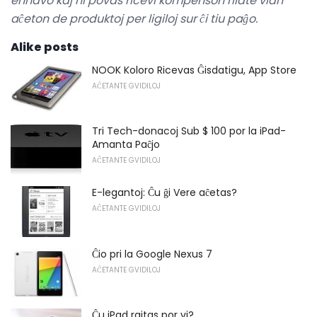
enhavo kaj ni povas ricevi kompenson rilate vian
aĉeton de produktoj per ligiloj sur ĉi tiu paĝo.
Alike posts
NOOK Koloro Ricevas Ĝisdatigu, App Store
AĈETANTE GVIDILOJ
Tri Tech-donacoj Sub $ 100 por la iPad-
Amanta Paĉjo
AĈETANTE GVIDILOJ
E-legantoj: Ĉu ĝi Vere aĉetas?
AĈETANTE GVIDILOJ
Ĉio pri la Google Nexus 7
AĈETANTE GVIDILOJ
Ĉu iPad rajtas por vi?