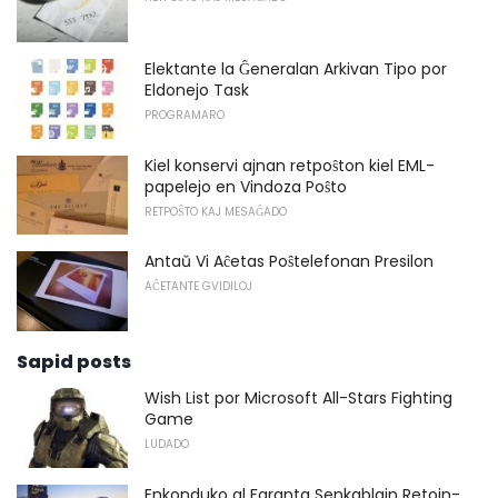
Elektante la Ĝeneralan Arkivan Tipo por
Eldonejo Task
PROGRAMARO
Kiel konservi ajnan retpoŝton kiel EML-
papelejo en Vindoza Poŝto
RETPOŜTO KAJ MESAĜADO
Antaŭ Vi Aĉetas Poŝtelefonan Presilon
AĈETANTE GVIDILOJ
Sapid posts
Wish List por Microsoft All-Stars Fighting
Game
LUDADO
Enkonduko al Faranta Senkablajn Retojn-