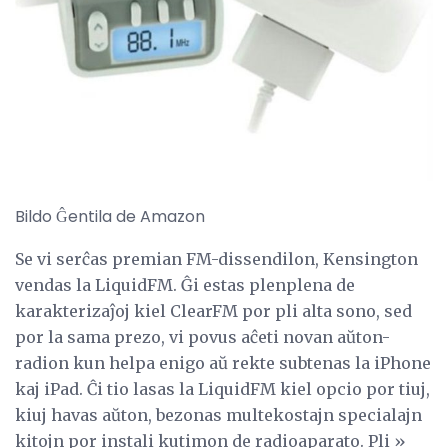
Bildo Ĝentila de Amazon
Se vi serĉas premian FM-dissendilon, Kensington
vendas la LiquidFM. Ĝi estas plenplena de
karakterizaĵoj kiel ClearFM por pli alta sono, sed
por la sama prezo, vi povus aĉeti novan aŭton-
radion kun helpa enigo aŭ rekte subtenas la iPhone
kaj iPad. Ĉi tio lasas la LiquidFM kiel opcio por tiuj,
kiuj havas aŭton, bezonas multekostajn specialajn
kitojn por instali kutimon de radioaparato. Pli »