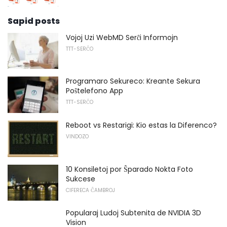
Sapid posts
Vojoj Uzi WebMD Serĉi Informojn
TTT-SERĈO
Programaro Sekureco: Kreante Sekura
Poŝtelefono App
TTT-SERĈO
Reboot vs Restarigi: Kio estas la Diferenco?
VINDOZO
10 Konsiletoj por Ŝparado Nokta Foto
Sukcese
CIFERECA ĈAMBROJ
Popularaj Ludoj Subtenita de NVIDIA 3D
Vision