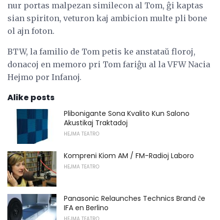
nur portas malpezan similecon al Tom, ĝi kaptas
sian spiriton, veturon kaj ambicion multe pli bone
ol ajn foton.
BTW, la familio de Tom petis ke anstataŭ floroj,
donacoj en memoro pri Tom fariĝu al la VFW Nacia
Hejmo por Infanoj.
Alike posts
Plibonigante Sona Kvalito Kun Salono
Akustikaj Traktadoj
HEJMA TEATRO
Kompreni Kiom AM / FM-Radioj Laboro
HEJMA TEATRO
Panasonic Relaunches Technics Brand ĉe
IFA en Berlino
HEJMA TEATRO