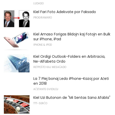
LUDADO
Kiel Fari Foto Adekvate por Faksado
PROGRAMARO
Kiel Amaso Forigas Bildojn kaj Fotojn en Bulk
sur iPhone, iPad
IPHONE & IPOD
Kiel Ordigi Outlook-Folders en Arbitracia,
Ne-Alfabeta Ordo
RETPOŜTO KAJ MESAĜADO
La 7 Plej bonaj Ledo iPhone-Kazoj por Aĉeti
en 2018
AĈETANTE GVIDILOJ
Kiel Uzi Butonon de "Mi Sentas Sana Afabla"
TTT-SERĈO