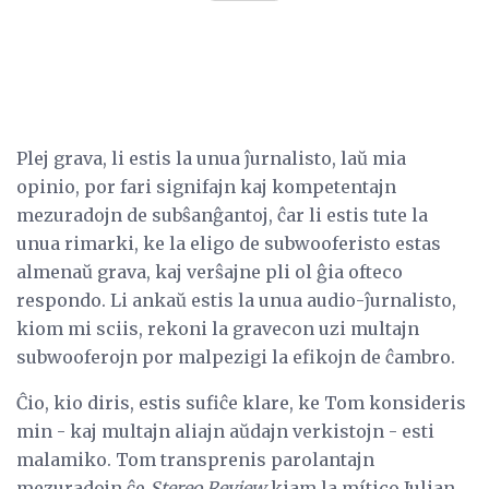
Plej grava, li estis la unua ĵurnalisto, laŭ mia
opinio, por fari signifajn kaj kompetentajn
mezuradojn de subŝanĝantoj, ĉar li estis tute la
unua rimarki, ke la eligo de subwooferisto estas
almenaŭ grava, kaj verŝajne pli ol ĝia ofteco
respondo. Li ankaŭ estis la unua audio-ĵurnalisto,
kiom mi sciis, rekoni la gravecon uzi multajn
subwooferojn por malpezigi la efikojn de ĉambro.
Ĉio, kio diris, estis sufiĉe klare, ke Tom konsideris
min - kaj multajn aliajn aŭdajn verkistojn - esti
malamiko. Tom transprenis parolantajn
mezuradojn ĉe
Stereo Review
kiam la mítico Julian