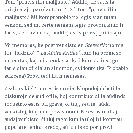
Tom "pruvis ilin malĝuste." Aŭdiloj ne ŝatis la
originalajn parolantojn THX? Tom "pruvis ilin
malĝuste." Mi kompreneble ne legis sian tutan
verkon, sed mi certe neniam legis provon, kiun li
faris, ke trovideblaj aŭdiloj estis pravaj pri io ajn.
Mi memoras, ke post verkisto en
Stereofilo
nomis
lin "kudrilo", "
La Aŭdra Kritiko",
kun lia permeso,
mi certas, kaj mi atendas ankaŭ kun sia instigo
-
faris sian oficialan alnomon, evidente (kaj Probable
sukcesa) Provi tedi liajn nemeses.
Zealous kiel Tom estis en siaj klopodoj debuti la
diskutojn de audiofile, liaj kontribuoj al la aŭdinda
industrio estis pli gravaj ol tiuj, sed iuj aŭdaj
verkistoj, kiujn mi povas nomi. Ne estas multaj
aŭdaj verkistoj ĉi tiuj tagoj kun la uloj iri kontraŭ
populare tenitaj kredoj, aŭ la disko por provi