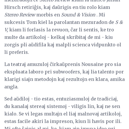
Hirsch retiriĝis, kaj daŭrigis en tiu rolo kiam
Stereo Review
morbis en
Sound & Vision
. Mi
sukcesis Tom kiel la parolantan mezuradon de
S &
V,
kiam li forlasis la revuon, ĉar li sentis, ke tro
multe da artikoloj - kelkaj skribitaj de mi - kiu
zorgis pli aŭdifila kaj malpli scienca vidpunkto ol
li preferis.
La teatraj amuzuloj ĉirkaŭprenis Nousaine pro sia
ekspluata laboro pri subwoofers, kaj lia talento por
klarigi siajn metodojn kaj rezultojn en klara, amika
angla.
Sed aŭdiloj - tio estas, entuziasmuloj de tradiciaj,
du kanalaj stereaj sistemoj - viligis lin, kaj ne sen
kialo. Se vi legas multajn el liaj malnovaj artikoloj,
estas facile akiri la impreson, kiun li havis por ili.
Mi ofte ŝajnis al mi, ke, kiam ajn imuna ideo pri