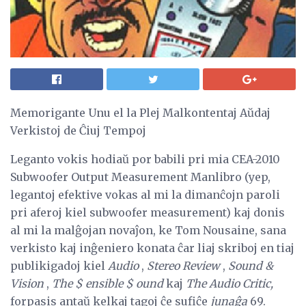
Memorigante Unu el la Plej Malkontentaj Aŭdaj
Verkistoj de Ĉiuj Tempoj
Leganto vokis hodiaŭ por babili pri mia CEA-2010
Subwoofer Output Measurement Manlibro (yep,
legantoj efektive vokas al mi la dimanĉojn paroli
pri aferoj kiel subwoofer measurement) kaj donis
al mi la malĝojan novaĵon, ke Tom Nousaine, sana
verkisto kaj inĝeniero konata ĉar liaj skriboj en tiaj
publikigadoj kiel
Audio
,
Stereo Review
,
Sound &
Vision
,
The $ ensible $ ound
kaj
The Audio Critic,
forpasis antaŭ kelkaj tagoj ĉe sufiĉe
junaĝa
69.