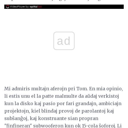
ad
Mi admiris multajn aferojn pri Tom. En mia opinio,
li estis unu el la patte malmulte da aŭdaj verkistoj
kun la disko kaj pasio por fari grandajn, ambiciajn
projektojn, kiel blindaj provoj de parolantoj kaj
subŝanĝoj, kaj konstruante sian propran
"finfineran" subwooferon kun ok 15-cola ŝoforoj. Li