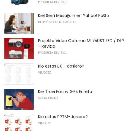
PRODUKTA REVIZIOJ
Kiel Serĉi Mesaĝojn en Yahoo! Poŝto
RETPOŜTO KAJ MESAĜADO
Projekto Video Optoma ML750ST LED / DLP
- Revizio
PRODUKTA REVIZIOJ
Kio estas EX_-dosiero?
VINDOZO
Kie Trovi Funny GIFs Enreta
SOCIA DUONA
Kio estas PPTM-dosiero?
VINDOZO