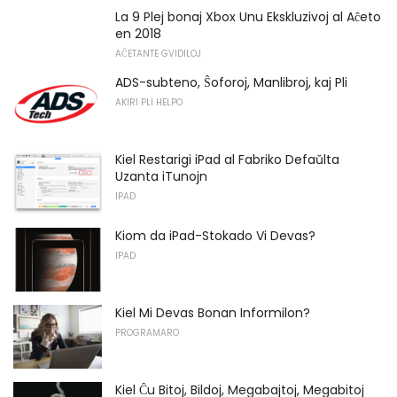
La 9 Plej bonaj Xbox Unu Ekskluzivoj al Aĉeto
en 2018
AĈETANTE GVIDILOJ
ADS-subteno, Ŝoforoj, Manlibroj, kaj Pli
AKIRI PLI HELPO
Kiel Restarigi iPad al Fabriko Defaŭlta
Uzanta iTunojn
IPAD
Kiom da iPad-Stokado Vi Devas?
IPAD
Kiel Mi Devas Bonan Informilon?
PROGRAMARO
Kiel Ĉu Bitoj, Bildoj, Megabajtoj, Megabitoj