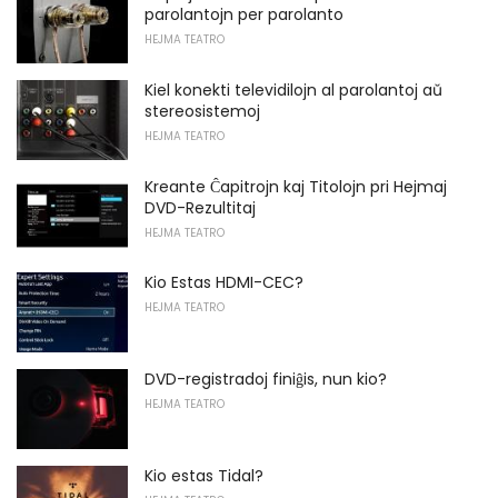
parolantojn per parolanto
HEJMA TEATRO
Kiel konekti televidilojn al parolantoj aŭ
stereosistemoj
HEJMA TEATRO
Kreante Ĉapitrojn kaj Titolojn pri Hejmaj
DVD-Rezultitaj
HEJMA TEATRO
Kio Estas HDMI-CEC?
HEJMA TEATRO
DVD-registradoj finiĝis, nun kio?
HEJMA TEATRO
Kio estas Tidal?