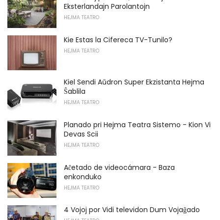
Eksterlandajn Parolantojn
HEJMA TEATRO
Kie Estas la Cifereca TV-Tunilo?
HEJMA TEATRO
Kiel Sendi Aŭdron Super Ekzistanta Hejma
Ŝablila
HEJMA TEATRO
Planado pri Hejma Teatra Sistemo - Kion Vi
Devas Scii
HEJMA TEATRO
Aĉetado de videocámara - Baza
enkonduko
HEJMA TEATRO
4 Vojoj por Vidi televidon Dum Vojaĝado