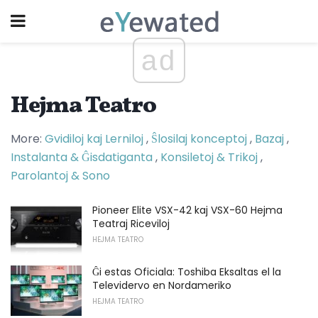
ad
Hejma Teatro
More:
Gvidiloj kaj Lerniloj
,
Ŝlosilaj konceptoj
,
Bazaj
,
Instalanta & Ĝisdatiganta
,
Konsiletoj & Trikoj
,
Parolantoj & Sono
Pioneer Elite VSX-42 kaj VSX-60 Hejma
Teatraj Riceviloj
HEJMA TEATRO
Ĝi estas Oficiala: Toshiba Eksaltas el la
Televidervo en Nordameriko
HEJMA TEATRO