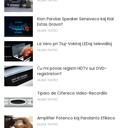
HEJMA TEATRO
Kion Parolas Speaker Sensiveco kaj Kial
Estas Grava?
HEJMA TEATRO
La Vero pri Tiuj-Vokitaj LEDaj televidiloj
HEJMA TEATRO
Ĉu mi povas registri HDTV sur DVD-
registriston?
HEJMA TEATRO
Tiparo de Cifereca Video-Recordilo
HEJMA TEATRO
Amplifier Potenco kaj Parolanto Efikeco
HEJMA TEATRO