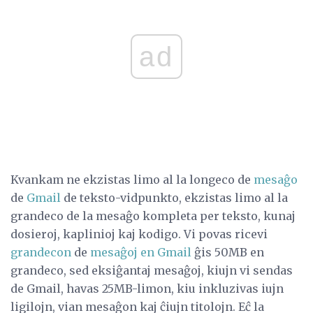
ad
Kvankam ne ekzistas limo al la longeco de
mesaĝo
de
Gmail
de teksto-vidpunkto, ekzistas limo al la
grandeco de la mesaĝo kompleta per teksto, kunaj
dosieroj, kaplinioj kaj kodigo. Vi povas ricevi
grandecon
de
mesaĝoj en Gmail
ĝis 50MB en
grandeco, sed eksiĝantaj mesaĝoj, kiujn vi sendas
de Gmail, havas 25MB-limon, kiu inkluzivas iujn
ligilojn, vian mesaĝon kaj ĉiujn titolojn. Eĉ la