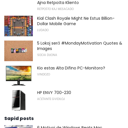
Ajna Retpoŝta Kliento
RETPOŜTO KAJ MESAĜADO
Kial Clash Royale Might Ne Estus Billion-
Dollar Mobile Game
LUDADO
5 Lokoj serĉi #MondayMotivation Quotes &
Images
SOCIA DUONA
Kio estas Alta Difino PC-Monitoro?
VINDOZO
HP ENVY 700-230
AĈETANTE GVIDILOJ
Sapid posts
6 Motivoj de Windows Beats Mac