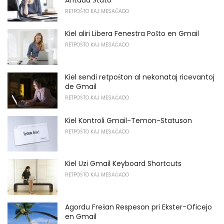
RETPOŜTO KAJ MESAĜADO
Kiel aliri Libera Fenestra Poŝto en Gmail
RETPOŜTO KAJ MESAĜADO
Kiel sendi retpoŝton al nekonataj ricevantoj
de Gmail
RETPOŜTO KAJ MESAĜADO
Kiel Kontroli Gmail-Temon-Statuson
RETPOŜTO KAJ MESAĜADO
Kiel Uzi Gmail Keyboard Shortcuts
RETPOŜTO KAJ MESAĜADO
Agordu Freŝan Respeson pri Ekster-Oficejo
en Gmail