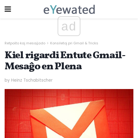
ad
Retpoŝto kaj mesaĝado
Konsiletoj pri Gmail & Tricks
Kiel rigardi Entute Gmail-
Mesaĝo en Plena
by Heinz Tschabitscher