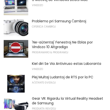
VINDOZO
Problemo pri Samsung Ĉambroj
CIFERECA ĈAMBROJ
'Ne-aŭtentaj' Fenestroj Ne Eblas por
Vindozo 10 Altgradigo
PROGRAMARO & PROGRAMOJ
Kiel diri Se Via Antiviruso estas Laboranta
VINDOZO
Plej Multaj Ludantoj de RTS por la PC
AĈETANTE GVIDILOJ
Gear VR: Rigardu la Virtual Reality Headset
de Samsung
PRODUKTA REVIZIOJ