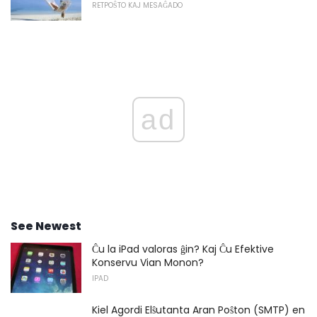
RETPOŜTO KAJ MESAĜADO
ad
See Newest
Ĉu la iPad valoras ĝin? Kaj Ĉu Efektive
Konservu Vian Monon?
IPAD
Kiel Agordi Elŝutanta Aran Poŝton (SMTP) en