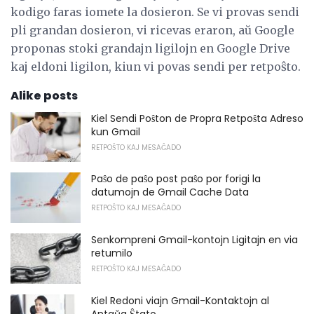
kodigo faras iomete la dosieron. Se vi provas sendi
pli grandan dosieron, vi ricevas eraron, aŭ Google
proponas stoki grandajn ligilojn en Google Drive
kaj eldoni ligilon, kiun vi povas sendi per retpoŝto.
Alike posts
Kiel Sendi Poŝton de Propra Retpoŝta Adreso
kun Gmail
RETPOŜTO KAJ MESAĜADO
Paŝo de paŝo post paŝo por forigi la
datumojn de Gmail Cache Data
RETPOŜTO KAJ MESAĜADO
Senkompreni Gmail-kontojn Ligitajn en via
retumilo
RETPOŜTO KAJ MESAĜADO
Kiel Redoni viajn Gmail-Kontaktojn al
Antaŭa Ŝtato