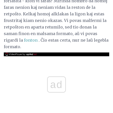
forlasita - kion vi faras? Mirinda nombro da homoj
faras nenion kaj neniam vidas la reston de la
retpoŝto. Kelkaj homoj alklakas la ligon kaj estas
frustritaj kiam nenio okazas. Vi povas malfermi la
retpoŝton en aparta retumilo, sed tio donas la
saman finon en malsama formato, aŭ vi povas
rigardi la
fonton
. Ĉio estas certa, nur ne laŭ legebla
formato.
ad