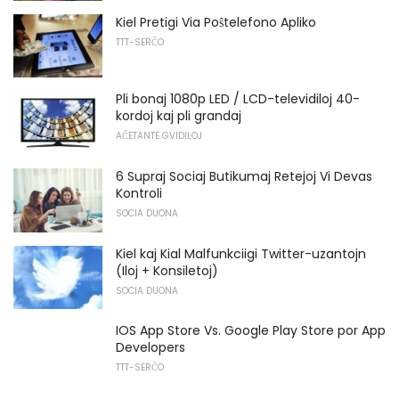
Kiel Pretigi Via Poŝtelefono Apliko
TTT-SERĈO
Pli bonaj 1080p LED / LCD-televidiloj 40-
kordoj kaj pli grandaj
AĈETANTE GVIDILOJ
6 Supraj Sociaj Butikumaj Retejoj Vi Devas
Kontroli
SOCIA DUONA
Kiel kaj Kial Malfunkciigi Twitter-uzantojn
(Iloj + Konsiletoj)
SOCIA DUONA
IOS App Store Vs. Google Play Store por App
Developers
TTT-SERĈO