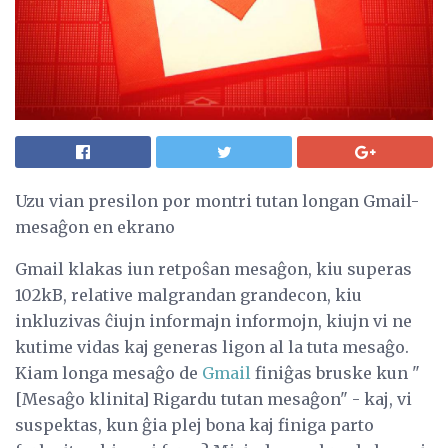
Uzu vian presilon por montri tutan longan Gmail-
mesaĝon en ekrano
Gmail klakas iun retpoŝan mesaĝon, kiu superas
102kB, relative malgrandan grandecon, kiu
inkluzivas ĉiujn informajn informojn, kiujn vi ne
kutime vidas kaj generas ligon al la tuta mesaĝo.
Kiam longa mesaĝo de
Gmail
finiĝas bruske kun "
[Mesaĝo klinita] Rigardu tutan mesaĝon" - kaj, vi
suspektas, kun ĝia plej bona kaj finiga parto