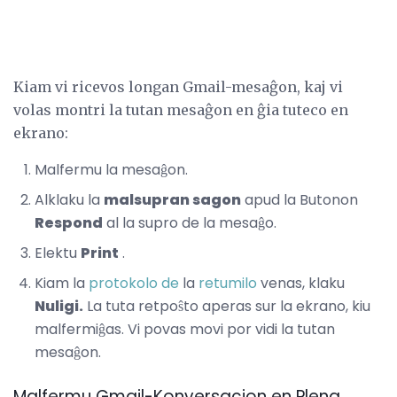
Kiam vi ricevos longan Gmail-mesaĝon, kaj vi
volas montri la tutan mesaĝon en ĝia tuteco en
ekrano:
Malfermu la mesaĝon.
Alklaku la
malsupran sagon
apud la Butonon
Respond
al la supro de la mesaĝo.
Elektu
Print
.
Kiam la
protokolo de
la
retumilo
venas, klaku
Nuligi.
La tuta retpoŝto aperas sur la ekrano, kiu
malfermiĝas. Vi povas movi por vidi la tutan
mesaĝon.
Malfermu Gmail-Konversacion en Plena