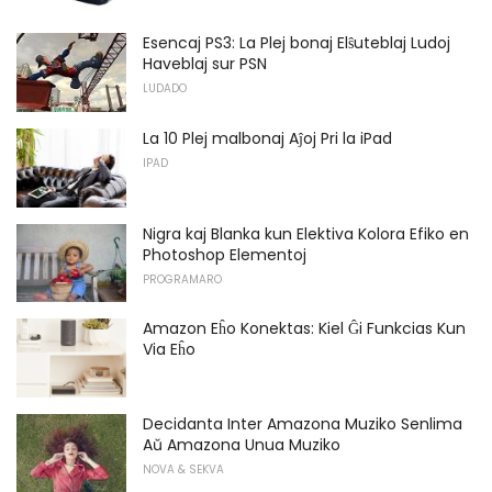
Esencaj PS3: La Plej bonaj Elŝuteblaj Ludoj
Haveblaj sur PSN
LUDADO
La 10 Plej malbonaj Aĵoj Pri la iPad
IPAD
Nigra kaj Blanka kun Elektiva Kolora Efiko en
Photoshop Elementoj
PROGRAMARO
Amazon Eĥo Konektas: Kiel Ĝi Funkcias Kun
Via Eĥo
Decidanta Inter Amazona Muziko Senlima
Aŭ Amazona Unua Muziko
NOVA & SEKVA