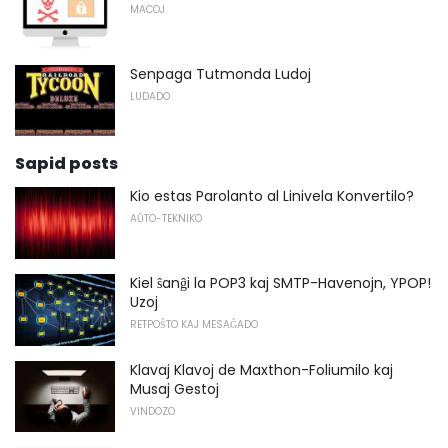
MACOJ
Senpaga Tutmonda Ludoj
LUDADO
Sapid posts
Kio estas Parolanto al Linivela Konvertilo?
AŬTO-TEKNIKO
Kiel ŝanĝi la POP3 kaj SMTP-Havenojn, YPOP!
Uzoj
RETPOŜTO KAJ MESAĜADO
Klavaj Klavoj de Maxthon-Foliumilo kaj
Musaj Gestoj
VINDOZO