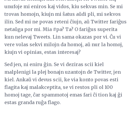
unufoje mi eniros kaj vidos, kiu sekvas min. Se mi
trovas homojn, kiujn mi ŝatus aŭdi pli, mi sekvos
ilin. Sed mi ne povas reteni ĉiujn, aŭ Twitter fariĝus
netaŭga por mi. Mia #pa? Ta? O fariĝus superita
kun nelevaj Tweets. Lin sama okazas por vi. Ĉu vi
vere volas sekvi milojn da homoj, aŭ nur la homoj,
kiujn vi opinias, estas interesaj?
Sed jen, ni eniru ĝin. Se vi deziras scii kiel
malplenigi la plej bonajn uzantojn de Twitter, jen
kiel. Ankaŭ vi devus scii, ke via konto povas esti
flagita kaj malakceptita, se vi restos pli ol 100
homoj tage, ĉar spammotoj emas fari ĉi tion kaj ĝi
estas granda ruĝa flago.