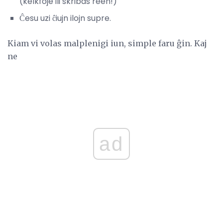
(kelkfoje ili skribas reen!)
Ĉesu uzi ĉiujn ilojn supre.
Kiam vi volas malplenigi iun, simple faru ĝin. Kaj
ne
ad