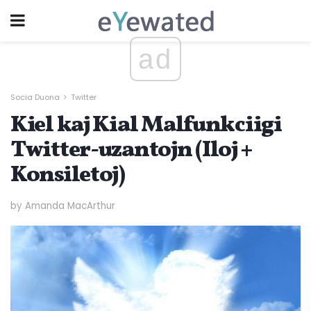
ad
Socia Duona
Twitter
Kiel kaj Kial Malfunkciigi
Twitter-uzantojn (Iloj +
Konsiletoj)
by Amanda MacArthur