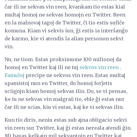
ĉar ili ne sekvas vin reen, kvankam tio estas kial
multaj homoj ne sekvas homojn en Twitter. Reen
en la malnovaj tagoj de Twitter, ĉi tio estis sufiĉe
komuna. Kiam vi sekvis iun, ĝi estis ia interŝanĝo
de karmo, kie vi atendis la alian personon sekvi
vin.
Nu, ne tiom. Estas proksimume 100 milionoj da
homoj en Twitter kaj ili ne tuj
sekvos vin reen
.
Famuloj
precipe ne sekvos vin reen. Estas multaj
spamistoj nun en Twitter, do homoj forĵetis
sciigojn kiam homoj sekvas ilin. Do, se vi pensas,
ke iu ne sekvas vin malgraŭ tio, eble ĝi estas nur
ĉar ili ne scias, kiu vi estas, kaj ke vi sekvas ilin.
Kun tio diris, neniu estas sub ajna obligacio sekvi
vin reen sur Twitter, kaj ĝi estas nereala atendi ĝin.
Mi havas kelkajn mil sekvantojn en Twitter kaj