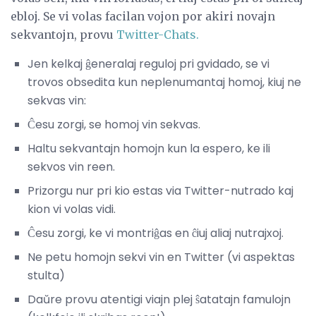
ebloj. Se vi volas facilan vojon por akiri novajn
sekvantojn, provu
Twitter-Chats.
Jen kelkaj ĝeneralaj reguloj pri gvidado, se vi
trovos obsedita kun neplenumantaj homoj, kiuj ne
sekvas vin:
Ĉesu zorgi, se homoj vin sekvas.
Haltu sekvantajn homojn kun la espero, ke ili
sekvos vin reen.
Prizorgu nur pri kio estas via Twitter-nutrado kaj
kion vi volas vidi.
Ĉesu zorgi, ke vi montriĝas en ĉiuj aliaj nutrajxoj.
Ne petu homojn sekvi vin en Twitter (vi aspektas
stulta)
Daŭre provu atentigi viajn plej ŝatatajn famulojn