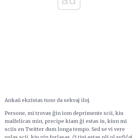
Ankaŭ ekzistas tuno da sekvaj iloj.
Persone, mi trovas ĝin iom deprimente scii, kiu
malfelicas min, precipe kiam ĝi estas iu, kiun mi
sciis en Twitter dum longa tempo. Sed se vi vere
volas scii, kiu vin forlasas, ĉi tiuj estas pli ol sufiĉaj