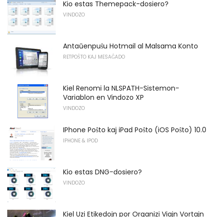
Kio estas Themepack-dosiero?
VINDOZO
Antaŭenpuŝu Hotmail al Malsama Konto
RETPOŜTO KAJ MESAĜADO
Kiel Renomi la NLSPATH-Sistemon-
Variablon en Vindozo XP
VINDOZO
IPhone Poŝto kaj iPad Poŝto (iOS Poŝto) 10.0
IPHONE & IPOD
Kio estas DNG-dosiero?
VINDOZO
Kiel Uzi Etikedojn por Organizi Viajn Vortajn