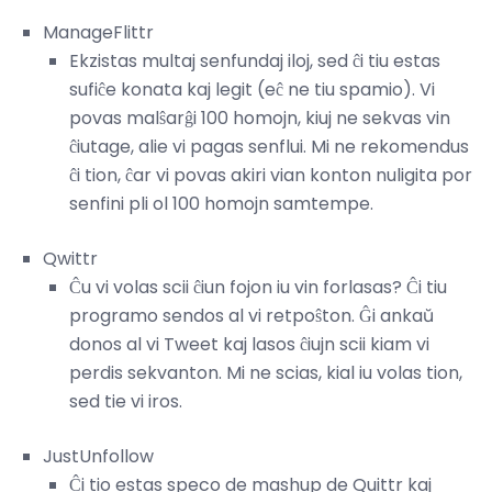
ManageFlittr
Ekzistas multaj senfundaj iloj, sed ĉi tiu estas
sufiĉe konata kaj legit (eĉ ne tiu spamio). Vi
povas malŝarĝi 100 homojn, kiuj ne sekvas vin
ĉiutage, alie vi pagas senflui. Mi ne rekomendus
ĉi tion, ĉar vi povas akiri vian konton nuligita por
senfini pli ol 100 homojn samtempe.
Qwittr
Ĉu vi volas scii ĉiun fojon iu vin forlasas? Ĉi tiu
programo sendos al vi retpoŝton. Ĝi ankaŭ
donos al vi Tweet kaj lasos ĉiujn scii kiam vi
perdis sekvanton. Mi ne scias, kial iu volas tion,
sed tie vi iros.
JustUnfollow
Ĉi tio estas speco de mashup de Quittr kaj