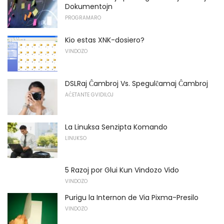
Dokumentojn
PROGRAMARO
Kio estas XNK-dosiero?
VINDOZO
DSLRaj Ĉambroj Vs. Spegulĉamaj Ĉambroj
AĈETANTE GVIDILOJ
La Linuksa Senzipta Komando
LINUKSO
5 Razoj por Glui Kun Vindozo Vido
VINDOZO
Purigu la Internon de Via Pixma-Presilo
VINDOZO