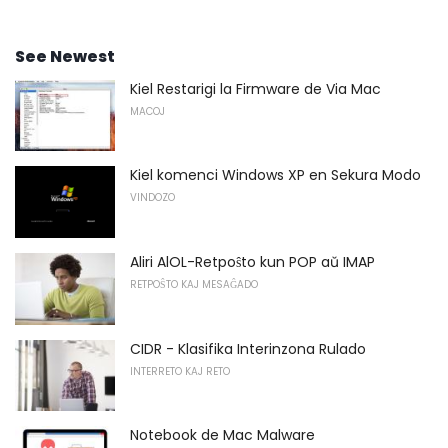
See Newest
Kiel Restarigi la Firmware de Via Mac
MACOJ
Kiel komenci Windows XP en Sekura Modo
VINDOZO
Aliri AlOL-Retpoŝto kun POP aŭ IMAP
RETPOŜTO KAJ MESAĜADO
CIDR - Klasifika Interinzona Rulado
INTERRETO KAJ RETO
Notebook de Mac Malware