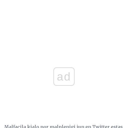
ad
Malfacila kialo por malplenigi iun en Twitter estas