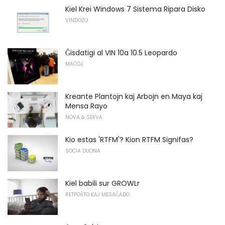
Kiel Krei Windows 7 Sistema Ripara Disko
VINDOZO
Ĝisdatigi al VIN 10a 10.5 Leopardo
MACOJ
Kreante Plantojn kaj Arbojn en Maya kaj
Mensa Rayo
NOVA & SEKVA
Kio estas 'RTFM'? Kion RTFM Signifas?
SOCIA DUONA
Kiel babili sur GROWLr
RETPOŜTO KAJ MESAĜADO