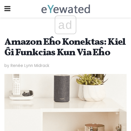
ad
Amazon Eĥo Konektas: Kiel
Ĝi Funkcias Kun Via Eĥo
by Renée Lynn Midrack