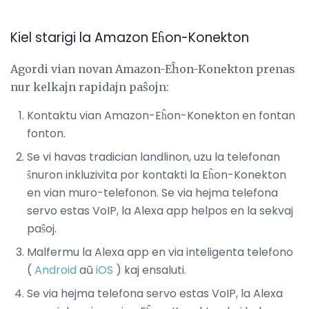
Kiel starigi la Amazon Eĥon-Konekton
Agordi vian novan Amazon-Eĥon-Konekton prenas
nur kelkajn rapidajn paŝojn:
Kontaktu vian Amazon-Eĥon-Konekton en fontan
fonton.
Se vi havas tradician landlinon, uzu la telefonan
ŝnuron inkluzivita por kontakti la Eĥon-Konekton
en vian muro-telefonon. Se via hejma telefona
servo estas VoIP, la Alexa app helpos en la sekvaj
paŝoj.
Malfermu la Alexa app en via inteligenta telefono
(
Android
aŭ
iOS
) kaj ensaluti.
Se via hejma telefona servo estas VoIP, la Alexa