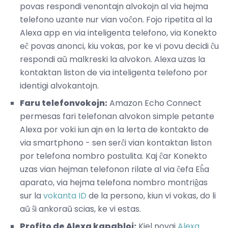
povas respondi venontajn alvokojn al via hejma
telefono uzante nur vian voĉon. Fojo ripetita al la
Alexa app en via inteligenta telefono, via Konekto
eĉ povas anonci, kiu vokas, por ke vi povu decidi ĉu
respondi aŭ malkreski la alvokon. Alexa uzas la
kontaktan liston de via inteligenta telefono por
identigi alvokantojn.
Faru telefonvokojn:
Amazon Echo Connect
permesas fari telefonan alvokon simple petante
Alexa por voki iun ajn en la lerta de kontakto de
via smartphono - sen serĉi vian kontaktan liston
por telefona nombro postulita. Kaj ĉar Konekto
uzas vian hejman telefonon rilate al via ĉefa Eĥa
aparato, via hejma telefona nombro montriĝas
sur la
vokanta ID
de la persono, kiun vi vokas, do li
aŭ ŝi ankoraŭ scias, ke vi estas.
Profito de Alexa kapabloj:
Kiel novaj
Alexa