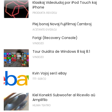
Klasikaj Videoludoj por iPod Touch kaj
iPhone
PRODUKTA REVIZIOJ
Plej bonaj Novaj Fujifilmaj Ĉambroj
AĈETANTE GVIDILOJ
Forigi (Recovery Console)
VINDOZO
Tour Guidita de Windows 8 kaj 8.1
VINDOZO
Kvin Vojoj serĉi eBay
TTT-SERĈO
Kiel Konekti Subwoofer al Ricevilo aŭ
Amplifilo
HEJMA TEATRO