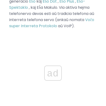
generacio
Eĥo
kaj
Eĥo Dot
,
Eĥo Plus
,
Eĥo-
Spektaklo
, kaj Eĥa Makulo. Via aktiva hejma
telefonervo devas esti aŭ tradicia telefona aŭ
interreta telefona servo (ankaŭ nomata
Voĉo
super Interreta Protokolo
aŭ VoIP).
ad