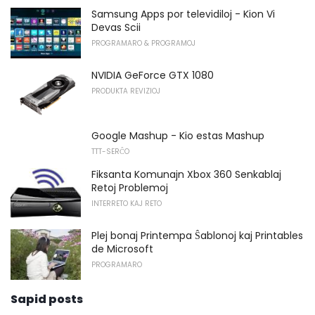
Samsung Apps por televidiloj - Kion Vi
Devas Scii
PROGRAMARO & PROGRAMOJ
NVIDIA GeForce GTX 1080
PRODUKTA REVIZIOJ
Google Mashup - Kio estas Mashup
TTT-SERĈO
Fiksanta Komunajn Xbox 360 Senkablaj
Retoj Problemoj
INTERRETO KAJ RETO
Plej bonaj Printempa Ŝablonoj kaj Printables
de Microsoft
PROGRAMARO
Sapid posts