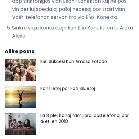
app sinkronigos vian Eĥon-Konekton kaj helpos
vin per iuj specialaj paŝoj necesaj por trairi vian
VoIP-telefonan servon tra via Eĥo-Konekto.
Sinkru viajn kontaktojn kun Eĥo Konekti en la Alexa
Alexa.
Alike posts
Kiel Sukcesi Kun Amasa Fotado
Konsiletoj por Foti Siluetoj
La 8 plej bonaj familiaraj poŝtelefonoj por
aĉeti en 2018