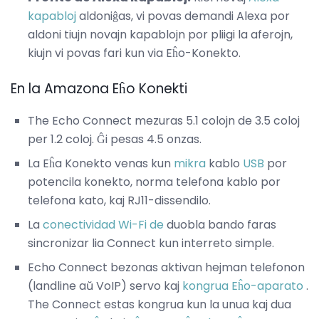
kapabloj
aldoniĝas, vi povas demandi Alexa por
aldoni tiujn novajn kapablojn por pliigi la aferojn,
kiujn vi povas fari kun via Eĥo-Konekto.
En la Amazona Eĥo Konekti
The Echo Connect mezuras 5.1 colojn de 3.5 coloj
per 1.2 coloj. Ĝi pesas 4.5 onzas.
La Eĥa Konekto venas kun
mikra
kablo
USB
por
potencila konekto, norma telefona kablo por
telefona kato, kaj RJ11-dissendilo.
La
conectividad Wi-Fi de
duobla bando faras
sincronizar lia Connect kun interreto simple.
Echo Connect bezonas aktivan hejman telefonon
(landline aŭ VoIP) servo kaj
kongrua Eĥo-aparato
.
The Connect estas kongrua kun la unua kaj dua