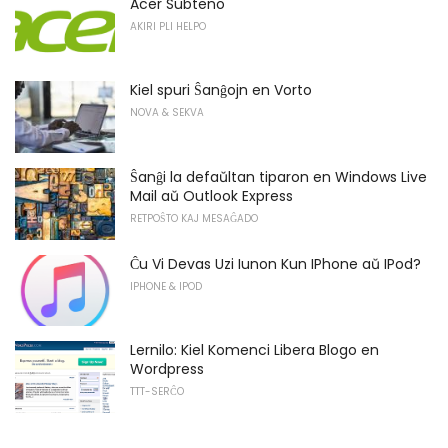
Acer Subteno
AKIRI PLI HELPO
Kiel spuri Ŝanĝojn en Vorto
NOVA & SEKVA
Ŝanĝi la defaŭltan tiparon en Windows Live
Mail aŭ Outlook Express
RETPOŜTO KAJ MESAĜADO
Ĉu Vi Devas Uzi Iunon Kun IPhone aŭ IPod?
IPHONE & IPOD
Lernilo: Kiel Komenci Libera Blogo en
Wordpress
TTT-SERĈO