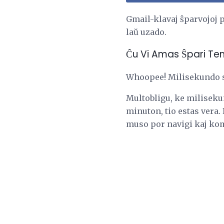
Gmail-klavaj ŝparvojoj 
laŭ uzado.
Ĉu Vi Amas Ŝpari Te
Whoopee! Milisekundo s
Multobligu, ke milisekun
minuton, tio estas vera. 
muso por navigi kaj ko