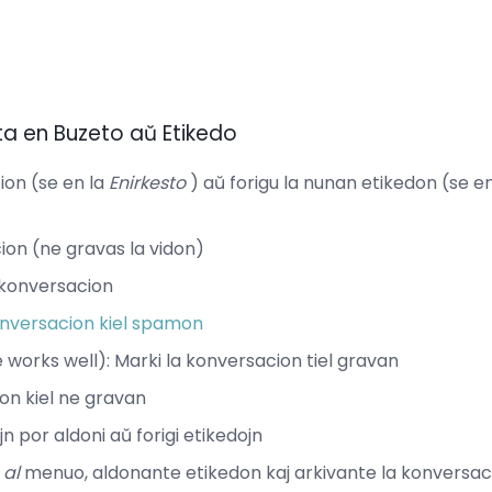
ta en Buzeto aŭ Etikedo
ion (se en la
Enirkesto
) aŭ forigu la nunan etikedon (se en
cion (ne gravas la vidon)
a konversacion
onversacion kiel spamon
 works well): Marki la konversacion tiel gravan
ion kiel ne gravan
n por aldoni aŭ forigi etikedojn
al
menuo, aldonante etikedon kaj arkivante la konversac