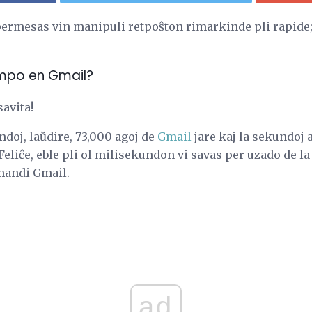
permesas vin manipuli retpoŝton rimarkinde pli rapide; 
mpo en Gmail?
avita!
doj, laŭdire, 73,000 agoj de
Gmail
jare kaj la sekundoj 
Feliĉe, eble pli ol milisekundon vi savas per uzado de la
mandi Gmail.
ad