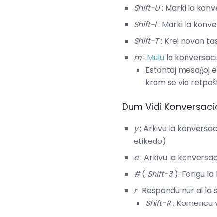
Shift-U
: Marki la kon
Shift-I
: Marki la konv
Shift-T
: Krei novan ta
m
:
Mulu
la konversac
Estontaj mesaĝoj e
krom se via retpoŝt
Dum Vidi Konversaci
y
: Arkivu la konversac
etikedo)
e
: Arkivu la konversa
#
(
Shift-3
): Forigu l
r
: Respondu nur al la 
Shift-R
: Komencu v