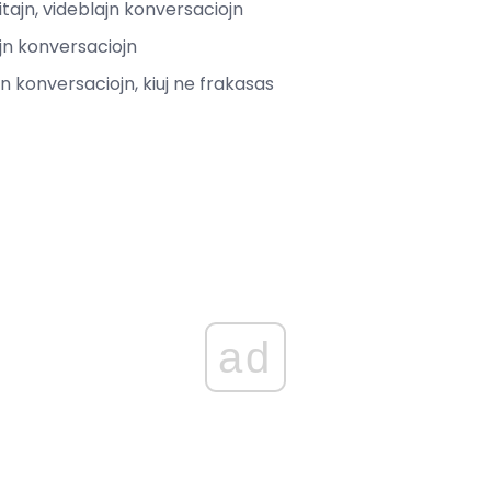
itajn, videblajn konversaciojn
ajn konversaciojn
jn konversaciojn, kiuj ne frakasas
ad