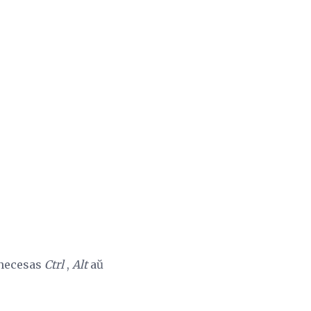
 necesas
Ctrl
,
Alt
aŭ