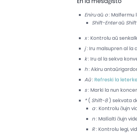
En la mesaĝisto
Eniru
aŭ
o
: Malfermu l
Shift-Enter
aŭ
Shif
x
: Kontrolu aŭ senkal
j
: Iru malsupren al la
k
: Iru al la sekva kon
h
: Akiru antaŭrigardo
Aŭ
:
Refreski la leter
s
: Marki la nun konce
*
(
Shift-8
) sekvata d
a
: Kontrolu ĉiujn 
n
: Malŝalti ĉiujn v
R
: Kontrolu legi, v