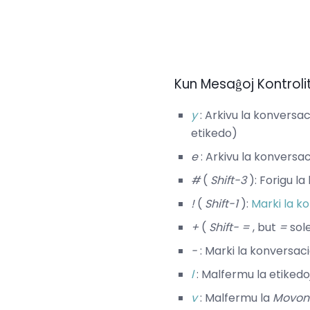
Kun Mesaĝoj Kontroli
y
: Arkivu la konversac
etikedo)
e
: Arkivu la konversa
#
(
Shift-3
): Forigu l
!
(
Shift-1
):
Marki la k
+
(
Shift- =
, but
=
sole
-
: Marki la konversac
l
: Malfermu la etikedoj
v
: Malfermu la
Movon 