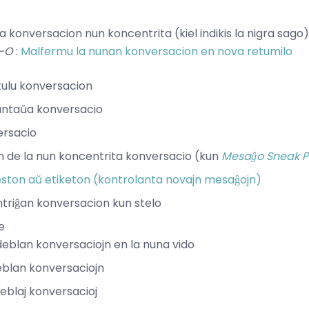
a konversacion nun koncentrita (kiel indikis la nigra sago)
t-O
:
Malfermu la nunan konversacion en nova retumilo
kulu konversacion
 antaŭa konversacio
versacio
n de la nun koncentrita konversacio (kun
Mesaĝo Sneak P
keston aŭ etiketon (kontrolanta novajn mesaĝojn)
ntriĝan konversacion kun stelo
e
videblan konversaciojn en la nuna vido
ideblan konversaciojn
ideblaj konversacioj