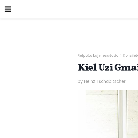
Retpoŝto kaj mesaĝado
Konsilet
Kiel Uzi Gma
by Heinz Tschabitscher