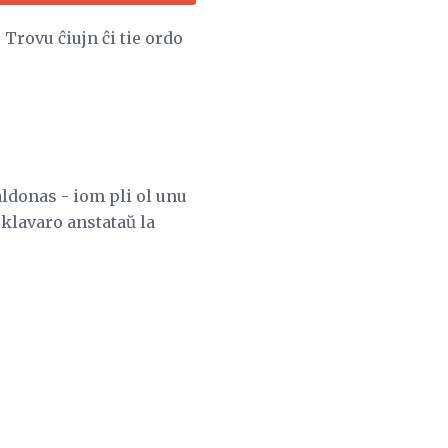
Trovu ĉiujn ĉi tie ordo
aldonas - iom pli ol unu
 klavaro anstataŭ la