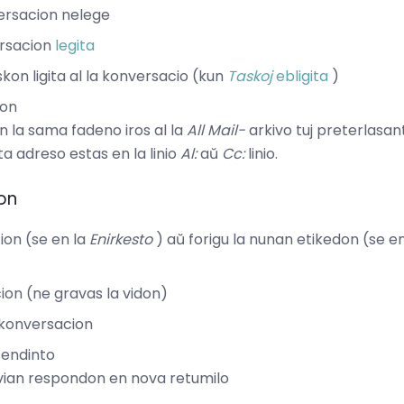
versacion nelege
ersacion
legita
skon ligita al la konversacio (kun
Taskoj
ebligita
)
ion
n la sama fadeno iros al la
All Mail-
arkivo tuj preterlasa
a adreso estas en la linio
Al:
aŭ
Cc:
linio.
on
ion (se en la
Enirkesto
) aŭ forigu la nunan etikedon (se en
cion (ne gravas la vidon)
a konversacion
sendinto
ian respondon en nova retumilo