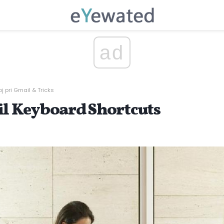
ad
oj pri Gmail & Tricks
il Keyboard Shortcuts