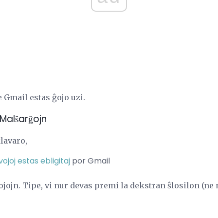
e Gmail estas ĝojo uzi.
Malŝarĝojn
klavaro,
vojoj estas ebligitaj
por Gmail
ojojn. Tipe, vi nur devas premi la dekstran ŝlosilon (ne