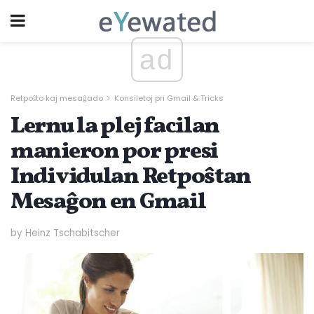
ad
Retpoŝto kaj mesaĝado
Konsiletoj pri Gmail & Tricks
Lernu la plej facilan
manieron por presi
Individulan Retpoŝtan
Mesaĝon en Gmail
by Heinz Tschabitscher