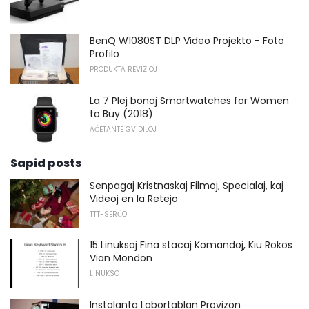
BenQ W1080ST DLP Video Projekto - Foto
Profilo
PRODUKTA REVIZIOJ
La 7 Plej bonaj Smartwatches for Women
to Buy (2018)
AĈETANTE GVIDILOJ
Sapid posts
Senpagaj Kristnaskaj Filmoj, Specialaj, kaj
Videoj en la Retejo
TTT-SERĈO
15 Linuksaj Fina stacaj Komandoj, Kiu Rokos
Vian Mondon
LINUKSO
Instalanta Labortablan Provizon