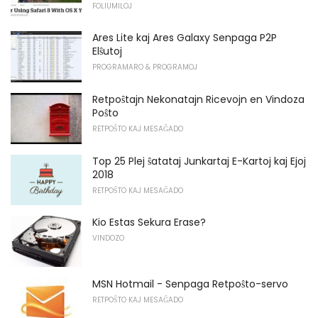
FOLIUMILOJ
Ares Lite kaj Ares Galaxy Senpaga P2P
Elŝutoj
PROGRAMARO & PROGRAMOJ
Retpoŝtajn Nekonatajn Ricevojn en Vindoza
Poŝto
RETPOŜTO KAJ MESAĜADO
Top 25 Plej ŝatataj Junkartaj E-Kartoj kaj Ejoj
2018
RETPOŜTO KAJ MESAĜADO
Kio Estas Sekura Erase?
VINDOZO
MSN Hotmail - Senpaga Retpoŝto-servo
RETPOŜTO KAJ MESAĜADO