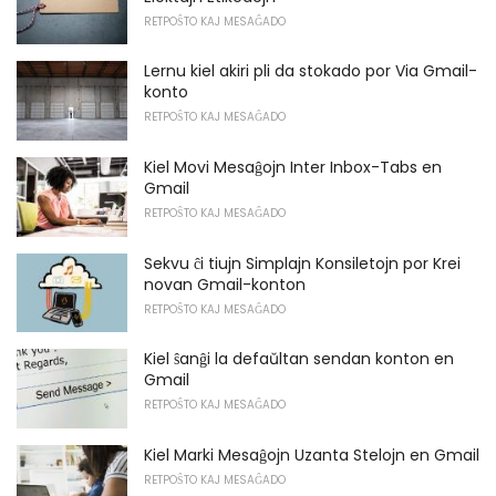
RETPOŜTO KAJ MESAĜADO
Lernu kiel akiri pli da stokado por Via Gmail-
konto
RETPOŜTO KAJ MESAĜADO
Kiel Movi Mesaĝojn Inter Inbox-Tabs en
Gmail
RETPOŜTO KAJ MESAĜADO
Sekvu ĉi tiujn Simplajn Konsiletojn por Krei
novan Gmail-konton
RETPOŜTO KAJ MESAĜADO
Kiel ŝanĝi la defaŭltan sendan konton en
Gmail
RETPOŜTO KAJ MESAĜADO
Kiel Marki Mesaĝojn Uzanta Stelojn en Gmail
RETPOŜTO KAJ MESAĜADO