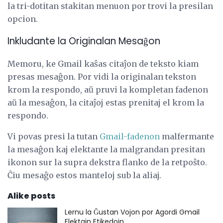
la tri-dotitan stakitan menuon por trovi la presilan
opcion.
Inkludante la Originalan Mesaĝon
Memoru, ke Gmail kaŝas citaĵon de teksto kiam
presas mesaĝon. Por vidi la originalan tekston
krom la respondo, aŭ pruvi la kompletan fadenon
aŭ la mesaĝon, la citaĵoj estas prenitaj el krom la
respondo.
Vi povas presi la tutan
Gmail-fadenon
malfermante
la mesaĝon kaj elektante la malgrandan presitan
ikonon sur la supra dekstra flanko de la retpoŝto.
Ĉiu mesaĝo estos manteloj sub la aliaj.
Alike posts
Lernu la Ĝustan Vojon por Agordi Gmail
Elektajn Etikedojn