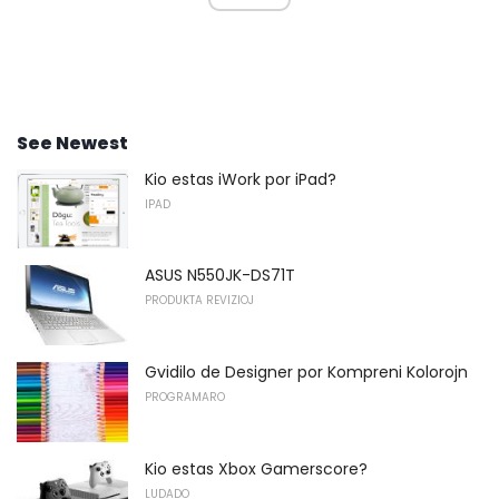
See Newest
Kio estas iWork por iPad?
IPAD
ASUS N550JK-DS71T
PRODUKTA REVIZIOJ
Gvidilo de Designer por Kompreni Kolorojn
PROGRAMARO
Kio estas Xbox Gamerscore?
LUDADO