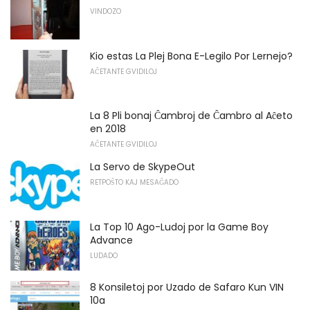
VINDOZO
Kio estas La Plej Bona E-Legilo Por Lernejo?
AĈETANTE GVIDILOJ
La 8 Pli bonaj Ĉambroj de Ĉambro al Aĉeto
en 2018
AĈETANTE GVIDILOJ
La Servo de SkypeOut
RETPOŜTO KAJ MESAĜADO
La Top 10 Ago-Ludoj por la Game Boy
Advance
LUDADO
8 Konsiletoj por Uzado de Safaro Kun VIN
10a