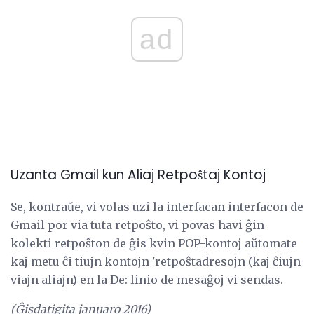
ad
Uzanta Gmail kun Aliaj Retpoŝtaj Kontoj
Se, kontraŭe, vi volas uzi la interfacan interfacon de
Gmail por via tuta retpoŝto, vi povas havi ĝin
kolekti retpoŝton de ĝis kvin POP-kontoj aŭtomate
kaj metu ĉi tiujn kontojn 'retpoŝtadresojn (kaj ĉiujn
viajn aliajn) en la De: linio de mesaĝoj vi sendas.
(Ĝisdatigita januaro 2016)