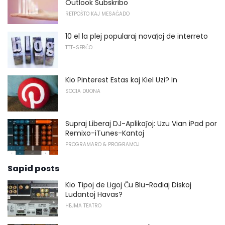
Outlook Subskribo
RETPOŜTO KAJ MESAĜADO
10 el la plej popularaj novaĵoj de interreto
TTT-SERĈO
Kio Pinterest Estas kaj Kiel Uzi? In
SOCIA DUONA
Supraj Liberaj DJ-Aplikaĵoj: Uzu Vian iPad por
Remixo-iTunes-Kantoj
PROGRAMARO & PROGRAMOJ
Sapid posts
Kio Tipoj de Ligoj Ĉu Blu-Radiaj Diskoj
Ludantoj Havas?
HEJMA TEATRO