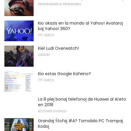
PROGRAMARO & PROGRAMOJ
Kio okazis en la mondo al Yahoo! Avataroj
kaj Yahoo! 360?
TTT-SERĈO
Kiel Ludi Overwatch!
LUDADO
Kio estas Google Kafeino?
TTT-SERĈO
La 8 plej bonaj telefonoj de Huawei al Aĉeto
en 2018
AĈETANTE GVIDILOJ
Grandaj Ŝtofaj #A? Tomobilo PC Trompaj
Kodoj