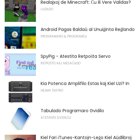
Realajxoj de Minecraft: Ĉu ili Vere Validas?
LUDADO
Android Pagas Baldaŭ al Unuiĝinta Reĝlando
PROGRAMARO & PROGRAMOJ
SpyPig - Atestita Retpoŝta Servo
RETPOŜTO KAJ MESAĜADO
Kia Potenca Amplifilo Estas kaj Kiel Uzi? In
HEJMA TEATRO
Tabulado Programaro Gvidilo
AĈETANTE GVIDILOJ
Kiel Fari iTunes-Kantojn-Leĝo Kiel Aŭdlibroj