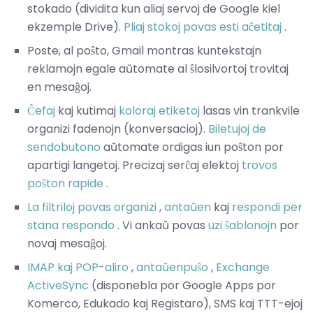
stokado (dividita kun aliaj servoj de Google kiel
ekzemple Drive).
Pliaj stokoj povas esti aĉetitaj
.
Poste, al poŝto, Gmail montras kuntekstajn
reklamojn egale aŭtomate al ŝlosilvortoj trovitaj
en mesaĝoj.
Ĉefaj
kaj kutimaj
koloraj etiketoj
lasas vin trankvile
organizi fadenojn (konversacioj).
Biletujoj de
sendobutono
aŭtomate ordigas iun poŝton por
apartigi langetoj. Precizaj serĉaj elektoj
trovos
poŝton rapide
.
La filtriloj povas organizi
,
antaŭen
kaj
respondi per
stana respondo
. Vi ankaŭ povas
uzi ŝablonojn
por
novaj mesaĝoj.
IMAP kaj
POP-aliro
,
antaŭenpuŝo
,
Exchange
ActiveSync
(disponebla por Google Apps por
Komerco, Edukado kaj Registaro), SMS kaj TTT-ejoj