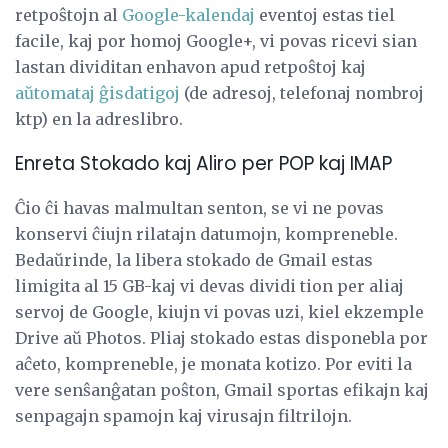
retpoŝtojn al
Google-kalendaj
eventoj estas tiel
facile, kaj por homoj Google+, vi povas ricevi sian
lastan dividitan enhavon apud retpoŝtoj kaj
aŭtomataj ĝisdatigoj
(de adresoj, telefonaj nombroj
ktp) en la adreslibro.
Enreta Stokado kaj Aliro per POP kaj IMAP
Ĉio ĉi havas malmultan senton, se vi ne povas
konservi ĉiujn rilatajn datumojn, kompreneble.
Bedaŭrinde, la libera stokado de Gmail estas
limigita al 15 GB-kaj vi devas dividi tion per aliaj
servoj de Google, kiujn vi povas uzi, kiel ekzemple
Drive aŭ Photos. Pliaj stokado estas disponebla por
aĉeto, kompreneble, je monata kotizo. Por eviti la
vere senŝanĝatan poŝton, Gmail sportas efikajn kaj
senpagajn spamojn kaj virusajn filtrilojn.