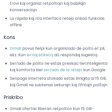
trovi kaj organizi retpoŝtojn kaj babilajn
konversaciojn
La rapida kaj riĉa interfaca retejo ankaŭ funkcias
offline
Kons
Gmail
povus helpi kun organizado de poŝto eĉ pli,
ekz. Kun
lernaj etiketoj
aŭ respondaj sugestoj
Serĉado de poŝto ne estas preskaŭ tiel inteligenta
kaj komforta kiel
serĉado de la retejo
kun Google
Senpaga interreta stokado estas limigita al 15 GB,
kaj Gmail ne subtenas sekurajn kaj ĉifritajn poŝtojn
Priskribo
Gmail ofertas liberan retpoŝton kun 15 GB-