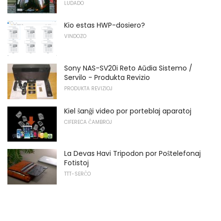
LUDADO
Kio estas HWP-dosiero?
VINDOZO
Sony NAS-SV20i Reto Aŭdia Sistemo /
Servilo - Produkta Revizio
PRODUKTA REVIZIOJ
Kiel ŝanĝi video por porteblaj aparatoj
CIFERECA ĈAMBROJ
La Devas Havi Tripodon por Poŝtelefonaj
Fotistoj
TTT-SERĈO