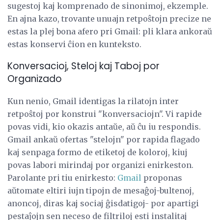
sugestoj kaj komprenado de sinonimoj, ekzemple.
En ajna kazo, trovante unuajn retpoŝtojn precize ne
estas la plej bona afero pri Gmail: pli klara ankoraŭ
estas konservi ĉion en kunteksto.
Konversacioj, Steloj kaj Taboj por
Organizado
Kun nenio, Gmail identigas la rilatojn inter
retpoŝtoj por konstrui "konversaciojn". Vi rapide
povas vidi, kio okazis antaŭe, aŭ ĉu iu respondis.
Gmail ankaŭ ofertas "stelojn" por rapida flagado
kaj senpaga formo de etiketoj de koloroj, kiuj
povas labori mirindaj por organizi enirkeston.
Parolante pri tiu enirkesto:
Gmail
proponas
aŭtomate eltiri iujn tipojn de mesaĝoj-bultenoj,
anoncoj, diras kaj sociaj ĝisdatigoj- por apartigi
pestaĵojn sen neceso de filtriloj esti instalitaj