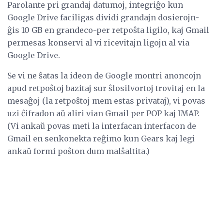
Parolante pri grandaj datumoj, integriĝo kun
Google Drive faciligas dividi grandajn dosierojn-
ĝis 10 GB en grandeco-per retpoŝta ligilo, kaj Gmail
permesas konservi al vi ricevitajn ligojn al via
Google Drive.
Se vi ne ŝatas la ideon de Google montri anoncojn
apud retpoŝtoj bazitaj sur ŝlosilvortoj trovitaj en la
mesaĝoj (la retpoŝtoj mem estas privataj), vi povas
uzi ĉifradon aŭ aliri vian Gmail per POP kaj IMAP.
(Vi ankaŭ povas meti la interfacan interfacon de
Gmail en senkonekta reĝimo kun Gears kaj legi
ankaŭ formi poŝton dum malŝaltita.)