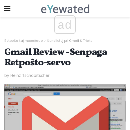
ad
Retpoŝto kaj mesaĝado
Konsiletoj pri Gmail & Tricks
Gmail Review - Senpaga
Retpoŝto-servo
by Heinz Tschabitscher