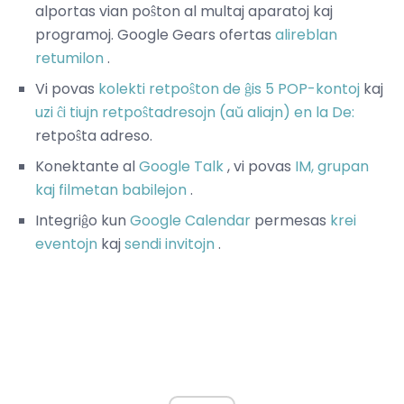
alportas vian poŝton al multaj aparatoj kaj
programoj. Google Gears ofertas
alireblan
retumilon
.
Vi povas
kolekti retpoŝton de ĝis 5 POP-kontoj
kaj
uzi ĉi tiujn retpoŝtadresojn (aŭ aliajn) en la De:
retpoŝta adreso.
Konektante al
Google Talk
, vi povas
IM, grupan
kaj filmetan babilejon
.
Integriĝo kun
Google Calendar
permesas
krei
eventojn
kaj
sendi invitojn
.