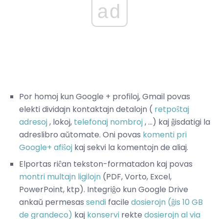
ad
Por homoj kun Google + profiloj, Gmail povas
elekti dividajn kontaktajn detalojn (
retpoŝtaj
adresoj
, lokoj,
telefonaj nombroj
, ...) kaj ĝisdatigi la
adreslibro aŭtomate. Oni povas
komenti pri
Google+ afiŝoj
kaj sekvi la komentojn de aliaj.
Elportas riĉan tekston-formatadon kaj povas
montri multajn ligilojn
(PDF, Vorto, Excel,
PowerPoint, ktp). Integriĝo kun Google Drive
ankaŭ permesas
sendi
facile
dosierojn (ĝis 10 GB
de grandeco)
kaj
konservi
rekte
dosierojn al via