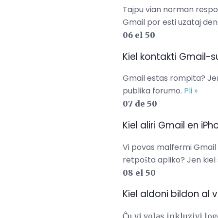
Tajpu vian norman respon
Gmail por esti uzataj de
06 el 50
Kiel kontakti Gmail-
Gmail estas rompita? Jen
publika forumo.
Pli »
07 de 50
Kiel aliri Gmail en iP
Vi povas malfermi Gmail 
retpoŝta apliko? Jen kie
08 el 50
Kiel aldoni bildon al
Ĉu vi volas inkluzivi lo