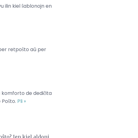
lin kiel ŝablonojn en
per retpoŝto aŭ per
 komforto de dediĉita
e Poŝto.
Pli »
oŝto? Jen kiel aldoni