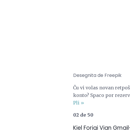
Desegnita de Freepik
Ĉu vi volas novan retpoŝ
konto? Spaco por rezervi
Pli »
02 de 50
Kiel Forigi Vian Gmai