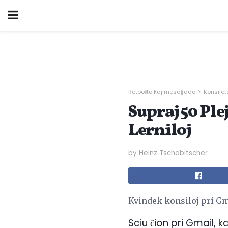
Retpoŝto kaj mesaĝado
Konsilet
Supraj 50 Ple
Lerniloj
by Heinz Tschabitscher
Kvindek konsiloj pri Gm
Sciu ĉion pri Gmail, k