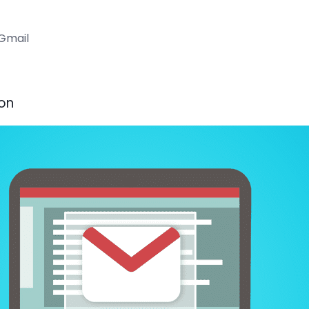
 Gmail
lon