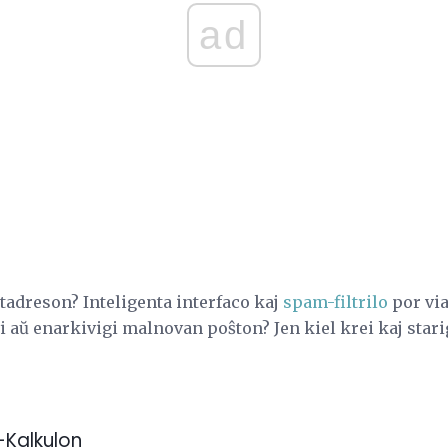
ad
tadreson? Inteligenta interfaco kaj
spam-filtrilo
por via
 aŭ enarkivigi malnovan poŝton? Jen kiel krei kaj star
l-Kalkulon