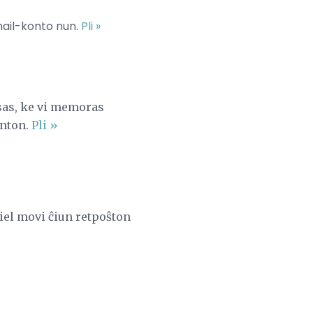
Gmail-konto nun.
Pli »
nsas, ke vi memoras
onton.
Pli »
iel movi ĉiun retpoŝton