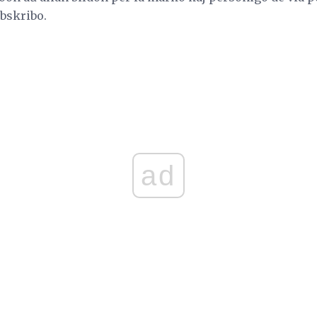
ubskribo.
ad