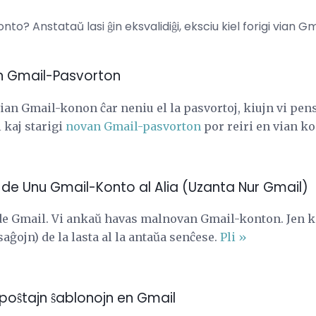
onto? Anstataŭ lasi ĝin eksvalidiĝi, eksciu kiel forigi vian 
tan Gmail-Pasvorton
vian Gmail-konon ĉar neniu el la pasvortoj, kiujn vi pe
i kaj starigi
novan Gmail-pasvorton
por reiri en vian k
de Unu Gmail-Konto al Alia (Uzanta Nur Gmail)
e Gmail. Vi ankaŭ havas malnovan Gmail-konton. Jen k
aĝojn) de la lasta al la antaŭa senĉese.
Pli »
etpoŝtajn ŝablonojn en Gmail