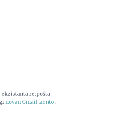
 ekzistanta retpoŝta
igi
novan Gmail-konto
.