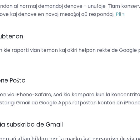
don al normaj demandoj denove - unufoje. Tiam konservu i
nove kaj denove en novaj mesaĝoj aŭ respondoj.
Pli »
subtenon
 kie raporti vian temon kaj akiri helpon rekte de Google 
hone Poŝto
en via iPhone-Safaro, sed kio kompare kun la koncentrita
l starigi Gmail aŭ Google Apps retpoŝtan konton en iPhon
 via subskribo de Gmail
goon aŭ alian bildon per la marko kaj personigo de via p