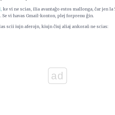
,
ke vi ne scias, ilia avantaĝo estos mallonga, ĉar jen la
j. Se vi havas Gmail-konton, plej forprenu ĝin.
s scii iujn aferojn, kiujn ĉiuj aliaj ankoraŭ ne scias:
ad