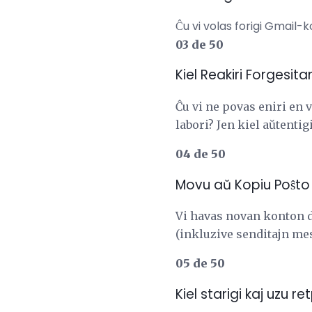
Ĉu vi volas forigi Gmail-k
03 de 50
Kiel Reakiri Forgesi
Ĉu vi ne povas eniri en 
labori? Jen kiel aŭtentig
04 de 50
Movu aŭ Kopiu Poŝto 
Vi havas novan konton d
(inkluzive senditajn mes
05 de 50
Kiel starigi kaj uzu r