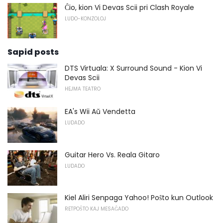
Ĉio, kion Vi Devas Scii pri Clash Royale
LUDO-KONZOLOJ
Sapid posts
DTS Virtuala: X Surround Sound - Kion Vi
Devas Scii
HEJMA TEATRO
EA's Wii Aŭ Vendetta
LUDADO
Guitar Hero Vs. Reala Gitaro
LUDADO
Kiel Aliri Senpaga Yahoo! Poŝto kun Outlook
RETPOŜTO KAJ MESAĜADO