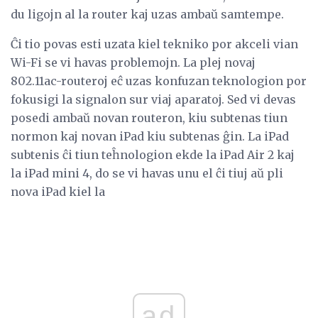
du ligojn al la router kaj uzas ambaŭ samtempe.
Ĉi tio povas esti uzata kiel tekniko por akceli vian
Wi-Fi se vi havas problemojn. La plej novaj
802.11ac-routeroj eĉ uzas konfuzan teknologion por
fokusigi la signalon sur viaj aparatoj. Sed vi devas
posedi ambaŭ novan routeron, kiu subtenas tiun
normon kaj novan iPad kiu subtenas ĝin. La iPad
subtenis ĉi tiun teĥnologion ekde la iPad Air 2 kaj
la iPad mini 4, do se vi havas unu el ĉi tiuj aŭ pli
nova iPad kiel la
ad