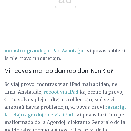
monstro-grandega iPad Avantaĝo
, vi povas subteni
la plej novajn routerojn.
Mi ricevas malrapidan rapidon. Nun Kio?
Se viaj provoj montras vian iPad malrapidan, ne
timu. Anstataŭe,
reboot via iPad
kaj rerun la provoj.
Ĉi tio solvos plej multajn problemojn, sed se vi
ankoraŭ havas problemojn, vi povas provi
restarigi
la retajn agordojn de via iPad
. Vi povas fari tion per
malfermado de la Agordoj, elektante Generalo de la
maldekstra menuo kaj poste Restarigi de la