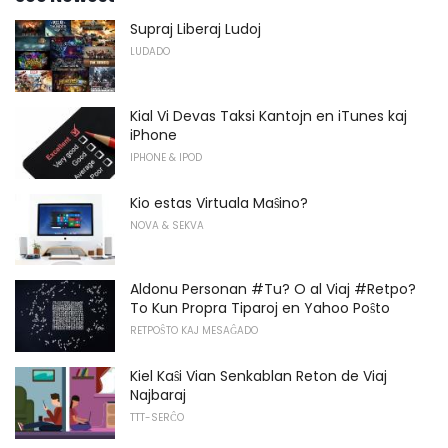
Supraj Liberaj Ludoj
LUDADO
Kial Vi Devas Taksi Kantojn en iTunes kaj
iPhone
IPHONE & IPOD
Kio estas Virtuala Maŝino?
NOVA & SEKVA
Aldonu Personan #Tu? O al Viaj #Retpo?
To Kun Propra Tiparoj en Yahoo Poŝto
RETPOŜTO KAJ MESAĜADO
Kiel Kaŝi Vian Senkablan Reton de Viaj
Najbaraj
TTT-SERĈO