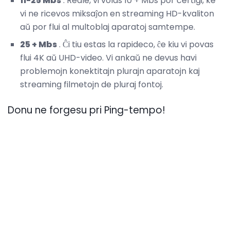
11-25 Mbs
. Reale, vi volas 10 + Mbs por certigi, ke
vi ne ricevos miksaĵon en streaming HD-kvaliton
aŭ por flui al multoblaj aparatoj samtempe.
25 + Mbs
. Ĉi tiu estas la rapideco, ĉe kiu vi povas
flui 4K aŭ UHD-video. Vi ankaŭ ne devus havi
problemojn konektitajn plurajn aparatojn kaj
streaming filmetojn de pluraj fontoj.
Donu ne forgesu pri Ping-tempo!