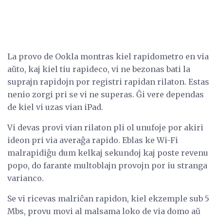
La provo de Ookla montras kiel rapidometro en via
aŭto, kaj kiel tiu rapideco, vi ne bezonas bati la
suprajn rapidojn por registri rapidan rilaton. Estas
nenio zorgi pri se vi ne superas. Ĝi vere dependas
de kiel vi uzas vian iPad.
Vi devas provi vian rilaton pli ol unufoje por akiri
ideon pri via averaĝa rapido. Eblas ke Wi-Fi
malrapidiĝu dum kelkaj sekundoj kaj poste revenu
popo, do farante multoblajn provojn por iu stranga
varianco.
Se vi ricevas malriĉan rapidon, kiel ekzemple sub 5
Mbs, provu movi al malsama loko de via domo aŭ