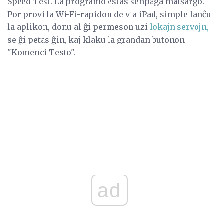
Speed ​​Test. La programo estas senpaga malŝarĝo.
Por provi la Wi-Fi-rapidon de via iPad, simple lanĉu
la aplikon, donu al ĝi permeson uzi
lokajn servojn,
se ĝi petas ĝin, kaj klaku la grandan butonon
"Komenci Testo".
ad