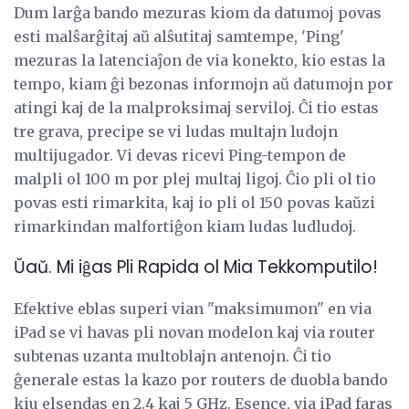
Dum larĝa bando mezuras kiom da datumoj povas
esti malŝarĝitaj aŭ alŝutitaj samtempe, 'Ping'
mezuras la latenciaĵon de via konekto, kio estas la
tempo, kiam ĝi bezonas informojn aŭ datumojn por
atingi kaj de la malproksimaj serviloj. Ĉi tio estas
tre grava, precipe se vi ludas multajn ludojn
multijugador. Vi devas ricevi Ping-tempon de
malpli ol 100 m por plej multaj ligoj. Ĉio pli ol tio
povas esti rimarkita, kaj io pli ol 150 povas kaŭzi
rimarkindan malfortiĝon kiam ludas ludludoj.
Ŭaŭ. Mi iĝas Pli Rapida ol Mia Tekkomputilo!
Efektive eblas superi vian "maksimumon" en via
iPad se vi havas pli novan modelon kaj via router
subtenas uzanta multoblajn antenojn. Ĉi tio
ĝenerale estas la kazo por routers de duobla bando
kiu elsendas en 2.4 kaj 5 GHz. Esence, via iPad faras