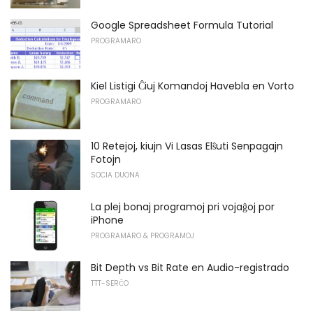
Google Spreadsheet Formula Tutorial
PROGRAMARO
Kiel Listigi Ĉiuj Komandoj Havebla en Vorto
PROGRAMARO
10 Retejoj, kiujn Vi Lasas Elŝuti Senpagajn
Fotojn
SOCIA DUONA
La plej bonaj programoj pri vojaĝoj por
iPhone
PROGRAMARO & PROGRAMOJ
Bit Depth vs Bit Rate en Audio-registrado
TTT-SERĈO