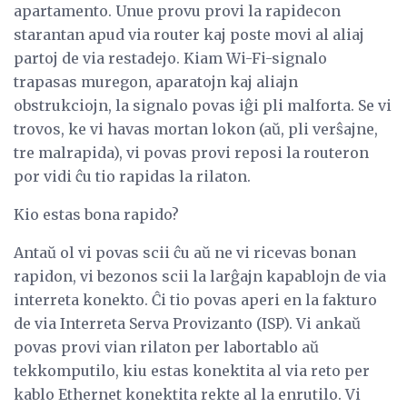
apartamento. Unue provu provi la rapidecon
starantan apud via router kaj poste movi al aliaj
partoj de via restadejo. Kiam Wi-Fi-signalo
trapasas muregon, aparatojn kaj aliajn
obstrukciojn, la signalo povas iĝi pli malforta. Se vi
trovos, ke vi havas mortan lokon (aŭ, pli verŝajne,
tre malrapida), vi povas provi reposi la routeron
por vidi ĉu tio rapidas la rilaton.
Kio estas bona rapido?
Antaŭ ol vi povas scii ĉu aŭ ne vi ricevas bonan
rapidon, vi bezonos scii la larĝajn kapablojn de via
interreta konekto. Ĉi tio povas aperi en la fakturo
de via Interreta Serva Provizanto (ISP). Vi ankaŭ
povas provi vian rilaton per labortablo aŭ
tekkomputilo, kiu estas konektita al via reto per
kablo Ethernet konektita rekte al la enrutilo. Vi