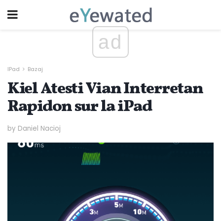
ad
IPad
Bazaj
Kiel Atesti Vian Interretan
Rapidon sur la iPad
by Daniel Nacioj