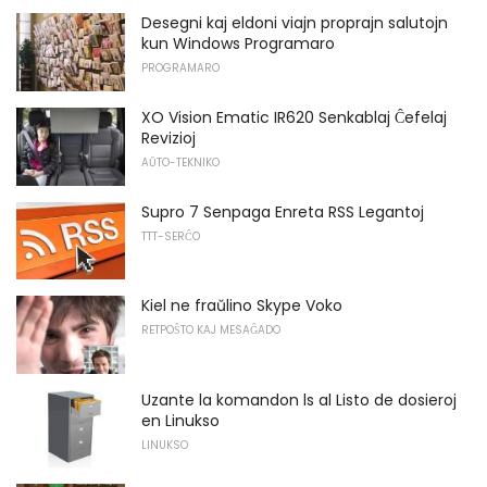
Desegni kaj eldoni viajn proprajn salutojn
kun Windows Programaro
PROGRAMARO
XO Vision Ematic IR620 Senkablaj Ĉefelaj
Revizioj
AŬTO-TEKNIKO
Supro 7 Senpaga Enreta RSS Legantoj
TTT-SERĈO
Kiel ne fraŭlino Skype Voko
RETPOŜTO KAJ MESAĜADO
Uzante la komandon ls al Listo de dosieroj
en Linukso
LINUKSO