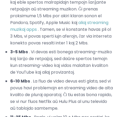
kaj eble spertos malrapidajn tempojn ŝarĝante
retpaĝojn aŭ streaming muzikon. Ĝi prenas
proksimume 1,5 Mbs por akiri klaran sonon el
Pandora, Spotify, Apple Music kaj
aliaj streaming
muzikaj apps
. Tamen, se vi konstante havas pli ol
3 Mbs, vi povas sperti iujn aferojn, ĉar via interreta
konekto povas resalti inter 1 kaj 2 Mbs.
3-5 Mbs
. Vi devas esti bonega streaming-muziko
kaj ŝarĝo de retpaĝoj, sed daŭre spertos temojn
kun streaming-video kaj vidos malaltan kvaliton
de YouTube kaj aliaj provizantoj.
6-10 Mbs
. La fluo de video devus esti glata, sed vi
povus havi problemojn en streaming video de alta
kvalito de pluraj aparatoj. Ĉi tiu estas bona rapido,
se vi nur fluos Netflix aŭ Hulu Plus al unu televido
aŭ tablojdo samtempe.