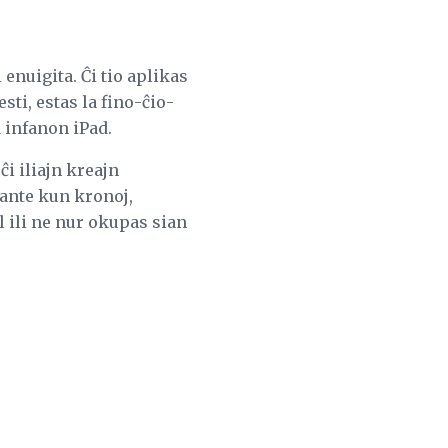
enuigita. Ĉi tio aplikas
sti, estas la fino-ĉio-
 infanon iPad.
ĉi iliajn kreajn
nante kun kronoj,
l ili ne nur okupas sian