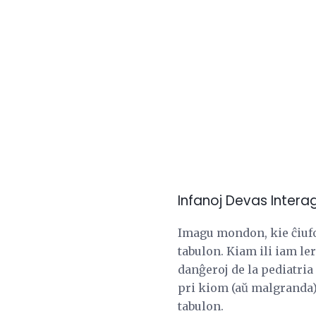
Infanoj Devas Interagi
Imagu mondon, kie ĉiufo
tabulon. Kiam ili iam lern
danĝeroj de la pediatria
pri kiom (aŭ malgranda) 
tabulon.