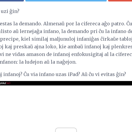
 uzi ĝin?
o estas la demando. Almenaŭ por la cifereca aĝo patro. Ĉu 
listo aŭ lernejaĝa infano, la demando pri ĉu la infano d
 precipe, kiel similaj maljunuloj infaniĝas ĉirkaŭe tabloj
oj kaj preskaŭ ajna loko, kie ambaŭ infanoj kaj plenkres
vi ne vidas amason de infanoj enfokusigitaj al la ciferec
infanon: la ludejon aŭ la naĝejon.
j infanoj? Ĉu via infano uzas iPad? Aŭ ĉu vi evitas ĝin?