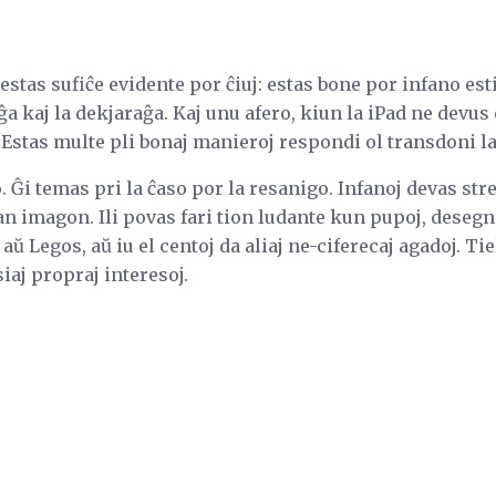
stas sufiĉe evidente por ĉiuj: estas bone por infano esti 
aĝa kaj la dekjaraĝa. Kaj unu afero, kiun la iPad ne devus e
 Estas multe pli bonaj manieroj respondi ol transdoni la
 Ĝi temas pri la ĉaso por la resanigo. Infanoj devas stre
an imagon. Ili povas fari tion ludante kun pupoj, deseg
 Legos, aŭ iu el centoj da aliaj ne-ciferecaj agadoj. Tie
siaj propraj interesoj.