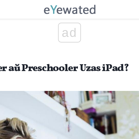
ad
er aŭ Preschooler Uzas iPad?