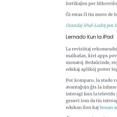
fortikaĵon per litkovril
Ĝi estas ĉi tiu movo de l
Grandaj iPad-Ludoj por I
Lernado Kun la iPad
La reviziitaj rekomendo
malkaŝas, kiel apps povas
monatoj. Bedaŭrinde, es
edukaj aplikoj preter le
Por komparo, la studo r
avantaĝojn ĝis la infano
interagi kun la televido
generi iom da tiu intera
edukan ilon kaj
bonan a