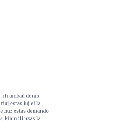
, ili ambaŭ donis
iuj estas iuj el la
 Ne nur estas demando
s,
kiam ili uzas la