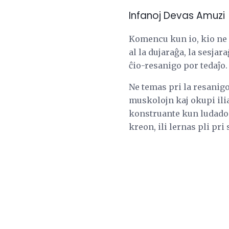
Infanoj Devas Amuzi
Komencu kun io, kio ne e
al la dujaraĝa, la sesjar
ĉio-resanigo por tedaĵo.
Ne temas pri la resanigo.
muskolojn kaj okupi ili
konstruante kun ludado aŭ
kreon, ili lernas pli pri 