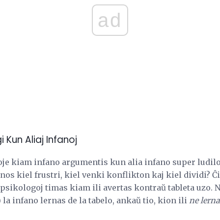
ad
 Kun Aliaj Infanoj
je kiam infano argumentis kun alia infano super ludilo
os kiel frustri, kiel venki konflikton kaj kiel dividi? Ĉi t
 psikologoj timas kiam ili avertas kontraŭ tableta uzo.
la infano lernas de la tabelo, ankaŭ tio, kion ili
ne lerna