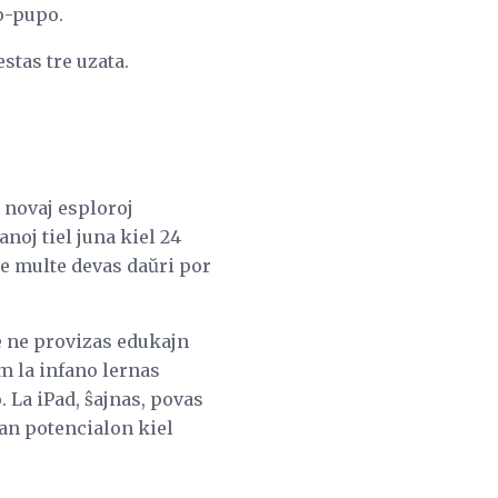
bo-pupo.
stas tre uzata.
 novaj esploroj
anoj tiel juna kiel 24
ne multe devas daŭri por
e ne provizas edukajn
m la infano lernas
 La iPad, ŝajnas, povas
ian potencialon kiel