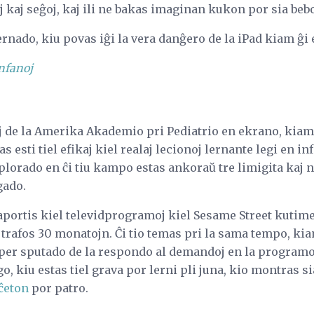
oj kaj seĝoj, kaj ili ne bakas imaginan kukon por sia be
ernado, kiu povas iĝi la vera danĝero de la iPad kiam ĝi e
nfanoj
j de la Amerika Akademio pri Pediatrio en ekrano, kiam
 esti tiel efikaj kiel realaj lecionoj lernante legi en inf
plorado en ĉi tiu kampo estas ankoraŭ tre limigita kaj 
gado.
aportis kiel televidprogramoj kiel Sesame Street kutim
 trafos 30 monatojn. Ĉi tio temas pri la sama tempo, kia
 per sputado de la respondo al demandoj en la programo.
go, kiu estas tiel grava por lerni pli juna, kio montras s
ĉeton
por patro.