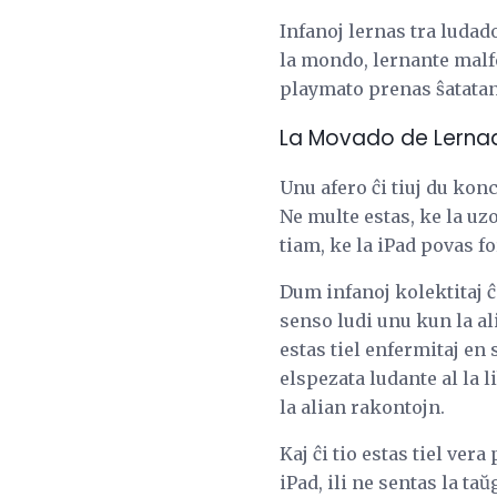
Infanoj lernas tra ludad
la mondo, lernante malf
playmato prenas ŝatatan 
La Movado de Lerna
Unu afero ĉi tiuj du kon
Ne multe estas, ke la uzo
tiam, ke la iPad povas fo
Dum infanoj kolektitaj ĉi
senso ludi unu kun la al
estas tiel enfermitaj en
elspezata ludante al la 
la alian rakontojn.
Kaj ĉi tio estas tiel ver
iPad, ili ne sentas la ta