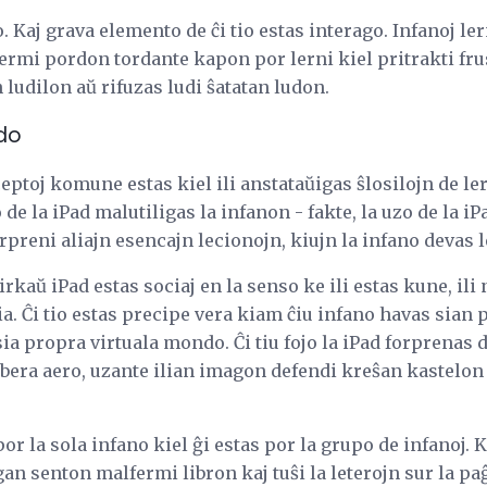
o. Kaj grava elemento de ĉi tio estas interago. Infanoj l
ermi pordon tordante kapon por lerni kiel pritrakti fr
ludilon aŭ rifuzas ludi ŝatatan ludon.
do
ceptoj komune estas kiel ili anstataŭigas ŝlosilojn de l
 de la iPad malutiligas la infanon - fakte, la uzo de la iP
rpreni aliajn esencajn lecionojn, kiujn la infano devas l
rkaŭ iPad estas sociaj en la senso ke ili estas kune, ili 
ia. Ĉi tio estas precipe vera kiam ĉiu infano havas sian
 sia propra virtuala mondo. Ĉi tiu fojo la iPad forprenas 
libera aero, uzante ilian imagon defendi kreŝan kastelo
a por la sola infano kiel ĝi estas por la grupo de infanoj
ŭgan senton malfermi libron kaj tuŝi la leterojn sur la pa