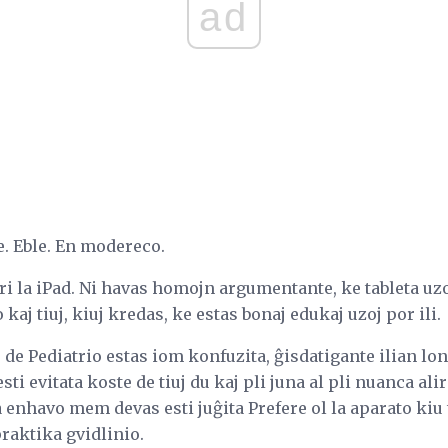
ad
e. Eble. En modereco.
pri la iPad. Ni havas homojn argumentante, ke tableta uzo
kaj tiuj, kiuj kredas, ke estas bonaj edukaj uzoj por ili.
e Pediatrio estas iom konfuzita, ĝisdatigante ilian lon
i evitata koste de tiuj du kaj pli juna al pli nuanca alir
 enhavo mem devas esti juĝita Prefere ol la aparato kiu
praktika gvidlinio.