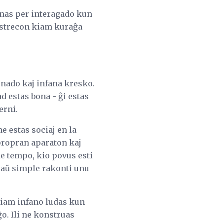
ernas per interagado kun
ustrecon kiam kuraĝa
ernado kaj infana kresko.
ad estas bona - ĝi estas
erni.
ne estas sociaj en la
 propran aparaton kaj
de tempo, kio povus esti
n aŭ simple rakonti unu
. Kiam infano ludas kun
ĝo. Ili ne konstruas