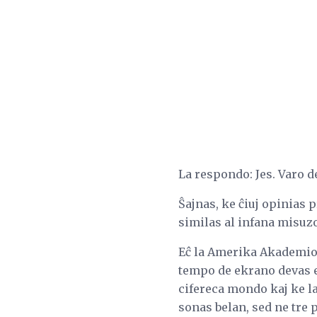
La respondo: Jes. Varo d
Ŝajnas, ke ĉiuj opinias 
similas al infana misuzo 
Eĉ la Amerika Akademio d
tempo de ekrano devas est
cifereca mondo kaj ke la
sonas belan, sed ne tre 