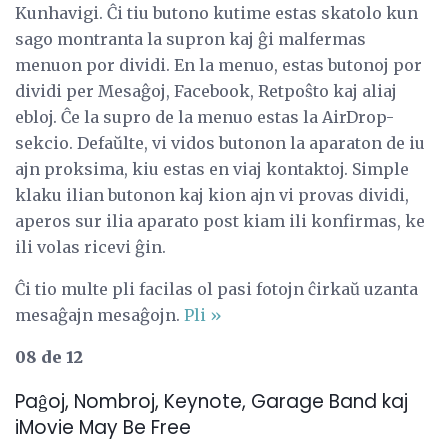
Kunhavigi. Ĉi tiu butono kutime estas skatolo kun
sago montranta la supron kaj ĝi malfermas
menuon por dividi. En la menuo, estas butonoj por
dividi per Mesaĝoj, Facebook, Retpoŝto kaj aliaj
ebloj. Ĉe la supro de la menuo estas la AirDrop-
sekcio. Defaŭlte, vi vidos butonon la aparaton de iu
ajn proksima, kiu estas en viaj kontaktoj. Simple
klaku ilian butonon kaj kion ajn vi provas dividi,
aperos sur ilia aparato post kiam ili konfirmas, ke
ili volas ricevi ĝin.
Ĉi tio multe pli facilas ol pasi fotojn ĉirkaŭ uzanta
mesaĝajn mesaĝojn.
Pli »
08 de 12
Paĝoj, Nombroj, Keynote, Garage Band kaj
iMovie May Be Free