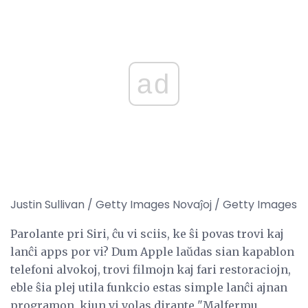
ad
Justin Sullivan / Getty Images Novaĵoj / Getty Images
Parolante pri Siri, ĉu vi sciis, ke ŝi povas trovi kaj
lanĉi apps por vi? Dum Apple laŭdas sian kapablon
telefoni alvokoj, trovi filmojn kaj fari restoraciojn,
eble ŝia plej utila funkcio estas simple lanĉi ajnan
programon, kiun vi volas dirante "Malfermu