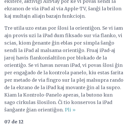
ekstere, aktivigi AirPlay por ke vi povas sendi la
ekranon de via iPad al via Apple-TV, ŝanĝi la brilon
kaj multajn aliajn bazajn funkciojn.
Tre utila uzo estas por ŝlosi la orientiĝon. Se vi iam
ajn provis uzi la iPad dum fiksado sur via flanko, vi
scias, kiom ĝenante ĝin eblas por simpla ŝanĝo
sendi la iPad al malsama orientiĝo. Fruaj iPad-aj
jaroj havis flankonŝaltilon por blokado de la
orientiĝo. Se vi havas novan iPad, vi povas ŝlosi ĝin
per engaĝado de la kontrola panelo, kiu estas farita
per metado de via fingro sur la plej malsupra rando
de la ekrano de la iPad kaj movante ĝin al la supro.
Kiam la Kontrolo-Panelo aperas, la butono kun
sago cirkulas ŝlosilon. Ĉi tio konservos la iPad
ŝanĝante ĝian orientiĝon.
Pli »
07 de 12