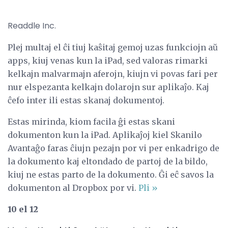
Readdle Inc.
Plej multaj el ĉi tiuj kaŝitaj gemoj uzas funkciojn aŭ
apps, kiuj venas kun la iPad, sed valoras rimarki
kelkajn malvarmajn aferojn, kiujn vi povas fari per
nur elspezanta kelkajn dolarojn sur aplikaĵo. Kaj
ĉefo inter ili estas skanaj dokumentoj.
Estas mirinda, kiom facila ĝi estas skani
dokumenton kun la iPad. Aplikaĵoj kiel Skanilo
Avantaĝo faras ĉiujn pezajn por vi per enkadrigo de
la dokumento kaj eltondado de partoj de la bildo,
kiuj ne estas parto de la dokumento. Ĝi eĉ savos la
dokumenton al Dropbox por vi.
Pli »
10 el 12