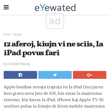
ad
IPad
Bazaj
12 aferoj, kiujn vi ne sciis, la
iPad povus fari
by Daniel Nacioj
Apple bombas novajn trajtojn en la iPad ĉiun jaron
kun grava nova ĵeto de iOS, kiu estas la mastruma
sistemo, kiu kuras la iPad, iPhone kaj Apple TV. Ili
senĉese puŝas la limojn de kiom mobile-mastruma