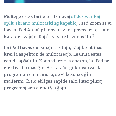
Multege estas farita pri la novaj
slide-over kaj
split-ekrano multitasking kapabloj
, sed krom se vi
havas iPad Air aŭ pli novan, vi ne povos uzi ĉi tiujn
karakterizaĵojn. Kaj ĉu vi vere bezonas ilin?
La iPad havas du bonajn trajtojn, kiuj kombinas
krei la aspekton de multitareaĵo. La unua estas
rapida apŝaltilo. Kiam vi fermas aperon, la iPad ne
efektive fermas ĝin. Anstataŭe, ĝi konservas la
programon en memoro, se vi bezonas ĝin
malfermi. Ĉi tio ebligas rapide salti inter pluraj
programoj sen atendi ŝarĝojn.