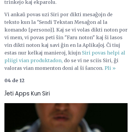
trinkejo kaj ekparolu.
Vi ankaŭ povas uzi Siri por dikti mesaĝojn de
teksto kun la "Sendi Tekstan Mesaĝon al la
komando [persono]]. Kaj se vi volas dikti noton por
vi mem, vi povas peti ŝin "Faru noton" kaj ŝi lasos
vin dikti noton kaj savi ĝin en la Aplikaĵoj. Ĉi tiuj
estas nur kelkaj manieroj, kiujn
Siri povas helpi al
pliigi vian produktadon,
do se vi ne sciis Siri, ĝi
valoras vian momenton doni al ŝi ŝancon.
Pli »
04 de 12
Ĵeti Apps Kun Siri