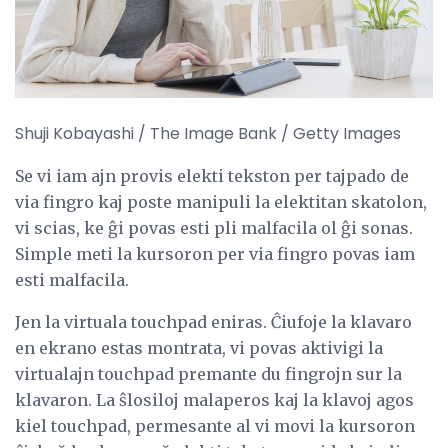
Shuji Kobayashi / The Image Bank / Getty Images
Se vi iam ajn provis elekti tekston per tajpado de
via fingro kaj poste manipuli la elektitan skatolon,
vi scias, ke ĝi povas esti pli malfacila ol ĝi sonas.
Simple meti la kursoron per via fingro povas iam
esti malfacila.
Jen la virtuala touchpad eniras. Ĉiufoje la klavaro
en ekrano estas montrata, vi povas aktivigi la
virtualajn touchpad premante du fingrojn sur la
klavaron. La ŝlosiloj malaperos kaj la klavoj agos
kiel touchpad, permesante al vi movi la kursoron