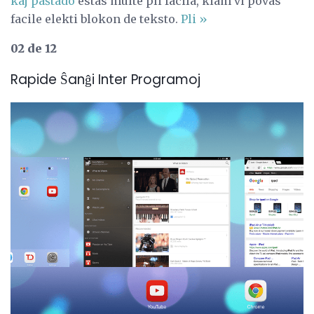
kaj paŝtado
estas multe pli facila, kiam vi povas
facile elekti blokon de teksto.
Pli »
02 de 12
Rapide Ŝanĝi Inter Programoj