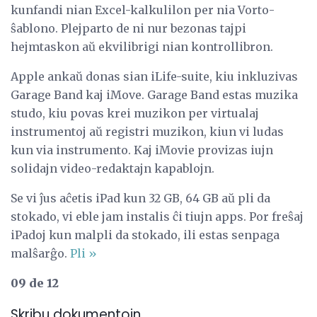
kunfandi nian Excel-kalkulilon per nia Vorto-
ŝablono. Plejparto de ni nur bezonas tajpi
hejmtaskon aŭ ekvilibrigi nian kontrollibron.
Apple ankaŭ donas sian iLife-suite, kiu inkluzivas
Garage Band kaj iMove. Garage Band estas muzika
studo, kiu povas krei muzikon per virtualaj
instrumentoj aŭ registri muzikon, kiun vi ludas
kun via instrumento. Kaj iMovie provizas iujn
solidajn video-redaktajn kapablojn.
Se vi ĵus aĉetis iPad kun 32 GB, 64 GB aŭ pli da
stokado, vi eble jam instalis ĉi tiujn apps. Por freŝaj
iPadoj kun malpli da stokado, ili estas senpaga
malŝarĝo.
Pli »
09 de 12
Skribu dokumentojn