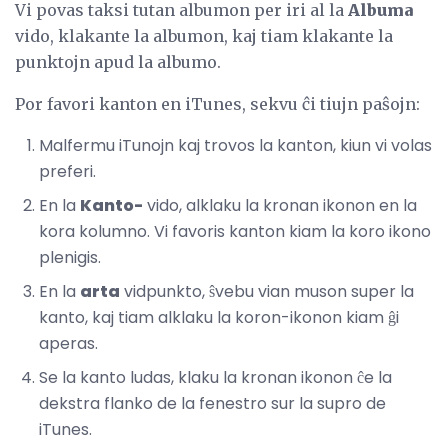
Vi povas taksi tutan albumon per iri al la
Albuma
vido, klakante la albumon, kaj tiam klakante la
punktojn apud la albumo.
Por favori kanton en iTunes, sekvu ĉi tiujn paŝojn:
Malfermu iTunojn kaj trovos la kanton, kiun vi volas
preferi.
En la
Kanto-
vido, alklaku la kronan ikonon en la
kora kolumno. Vi favoris kanton kiam la koro ikono
plenigis.
En la
arta
vidpunkto, ŝvebu vian muson super la
kanto, kaj tiam alklaku la koron-ikonon kiam ĝi
aperas.
Se la kanto ludas, klaku la kronan ikonon ĉe la
dekstra flanko de la fenestro sur la supro de
iTunes.