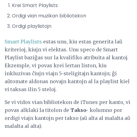
Krei Smart Playlists
Ordigi vian muzikan bibliotekon
Ordigi playlistojn
Smart Playlists
estas unu, kiu estas generita laŭ
kriterioj, kiujn vi elektas. Unu speco de Smart
Playlist baziĝas sur la kvalifiko atribuita al kantoj.
Ekzemple, vi povas krei lertan liston, kiu
inkluzivas ĉiujn viajn 5-steligitajn kantojn; ĝi
aŭtomate aldonas novajn kantojn al la playlist kiel
vi taksas ilin 5 steloj.
Se vi vidos vian bibliotekon de iTunes per kanto, vi
povas alklaki la titolon de
Takso-
kolumno por
ordigi viajn kantojn per takso (aŭ alta al malalta aŭ
malalta al alta).