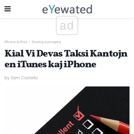
ad
IPhone & iPod
Ŝlosilaj konceptoj
Kial Vi Devas Taksi Kantojn
en iTunes kaj iPhone
by Sam Costello