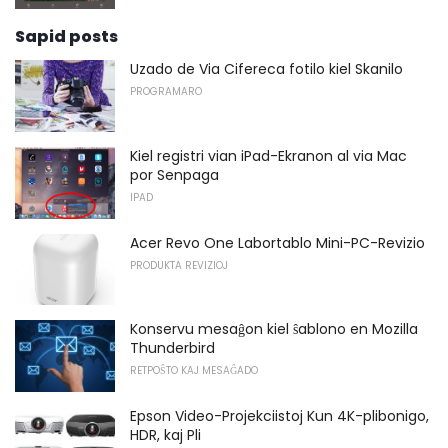
Sapid posts
Uzado de Via Cifereca fotilo kiel Skanilo
PROGRAMARO
Kiel registri vian iPad-Ekranon al via Mac
por Senpaga
IPAD
Acer Revo One Labortablo Mini-PC-Revizio
PRODUKTA REVIZIOJ
Konservu mesaĝon kiel ŝablono en Mozilla
Thunderbird
RETPOŜTO KAJ MESAĜADO
Epson Video-Projekciistoj Kun 4K-plibonigo,
HDR, kaj Pli