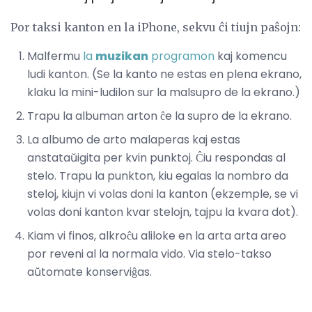
Por taksi kanton en la iPhone, sekvu ĉi tiujn paŝojn:
Malfermu
la
muzikan
programon
kaj komencu
ludi kanton. (Se la kanto ne estas en plena ekrano,
klaku la mini-ludilon sur la malsupro de la ekrano.)
Trapu la albuman arton ĉe la supro de la ekrano.
La albumo de arto malaperas kaj estas
anstataŭigita per kvin punktoj. Ĉiu respondas al
stelo. Trapu la punkton, kiu egalas la nombro da
steloj, kiujn vi volas doni la kanton (ekzemple, se vi
volas doni kanton kvar stelojn, tajpu la kvara dot).
Kiam vi finos, alkroĉu aliloke en la arta arta areo
por reveni al la normala vido. Via stelo-takso
aŭtomate konserviĝas.