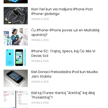
Kion fari kun via maljuna iPhone Post
iPhone-ĝisdatigo
IPHONE & IPOD
Ĉu iPhone-iPhone povas uzi en Multoblaj
aparatoj?
IPHONE & IPOD
IPhone 5C: Trajtoj, Specs, kaj Ĉio Alia Vi
Devas Scii
IPHONE & IPOD
Kiel Donaci Preloadaŝita iPod kun Muziko
Jam Stokita
IPHONE & IPOD
Kial Iuj ITunes-Kantoj "Aĉetitaj" kaj Aliaj
"Protektitaj"?
IPHONE & IPOD