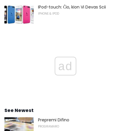
IPod-touch: Ĉio, kion Vi Devas Scii
IPHONE & IPOD
ad
See Newest
Prepremi Difino
PROGRAMARO