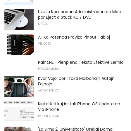
Uzu la Komandan Administradon de Mac
por Eject a Stuck KD / DVD
MACOJ
ATXa Potenca Provizo Pinout Tabloj
VINDOZO
Paint.NET Plenplena Teksto Efektive Lernilo
PROGRAMARO
Kvar Vojoj por Trakti Malbonajn Aŭtajn
Fajnojn
AŬTO-TEKNIKO
Kiel elŝuti kaj instali iPhone OS Update en
Via iPhone
IPHONE & IPOD
'La Sims 2: Universitato' Grekaj Domoj