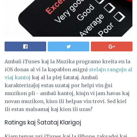
Ambaŭ iTunes kaj la Muzika programo kreita en la
iOS donas al vi la kapablon asigni
stelajn rangojn al
viaj kantoj
kaj al la plej ŝatataj. Ambaŭ
karakterizaĵoj estas uzataj por helpi vin ĝui
muzikon pli - ambaŭ kantoj, kiujn vi jam havas kaj
novan muzikon, kiun ili helpas vin trovi. Sed kiel
ili estas malsamaj kaj kion ili uzas?
Ratings kaj Ŝatataj Klarigoj
Kiam temas pri iTunes kaj la iPhone, taksadoj kaj