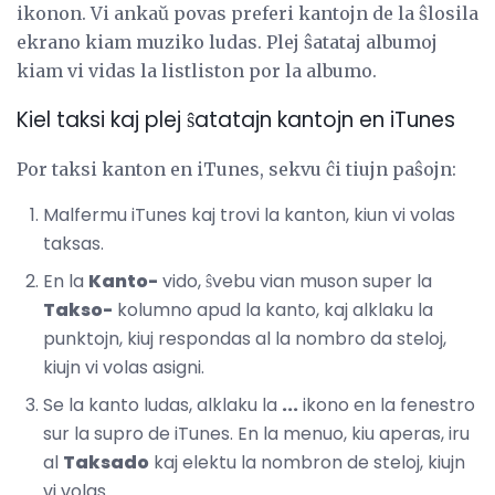
ikonon. Vi ankaŭ povas preferi kantojn de la ŝlosila
ekrano kiam muziko ludas. Plej ŝatataj albumoj
kiam vi vidas la listliston por la albumo.
Kiel taksi kaj plej ŝatatajn kantojn en iTunes
Por taksi kanton en iTunes, sekvu ĉi tiujn paŝojn:
Malfermu iTunes kaj trovi la kanton, kiun vi volas
taksas.
En la
Kanto-
vido, ŝvebu vian muson super la
Takso-
kolumno apud la kanto, kaj alklaku la
punktojn, kiuj respondas al la nombro da steloj,
kiujn vi volas asigni.
Se la kanto ludas, alklaku la
...
ikono en la fenestro
sur la supro de iTunes. En la menuo, kiu aperas, iru
al
Taksado
kaj elektu la nombron de steloj, kiujn
vi volas.