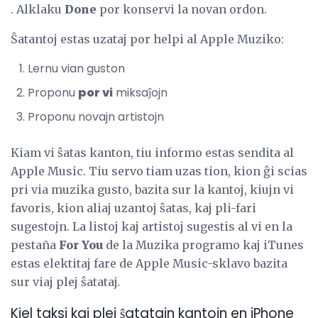
. Alklaku
Done
por konservi la novan ordon.
Ŝatantoj estas uzataj por helpi al Apple Muziko:
Lernu vian guston
Proponu
por vi
miksaĵojn
Proponu novajn artistojn
Kiam vi ŝatas kanton, tiu informo estas sendita al
Apple Music. Tiu servo tiam uzas tion, kion ĝi scias
pri via muzika gusto, bazita sur la kantoj, kiujn vi
favoris, kion aliaj uzantoj ŝatas, kaj pli-fari
sugestojn. La listoj kaj artistoj sugestis al vi en la
pestaña
For You
de la Muzika programo kaj iTunes
estas elektitaj fare de Apple Music-sklavo bazita
sur viaj plej ŝatataj.
Kiel taksi kaj plej ŝatatajn kantojn en iPhone