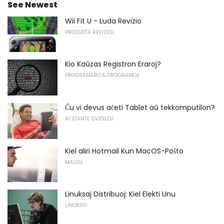
See Newest
Wii Fit U - Luda Revizio
PRODUKTA REVIZIOJ
Kio Kaŭzas Registron Eraroj?
PROGRAMARO & PROGRAMOJ
Ĉu vi devus aĉeti Tablet aŭ tekkomputilon?
AĈETANTE GVIDILOJ
Kiel aliri Hotmail Kun MacOS-Poŝto
MACOJ
Linuksaj Distribuoj: Kiel Elekti Unu
LINUKSO