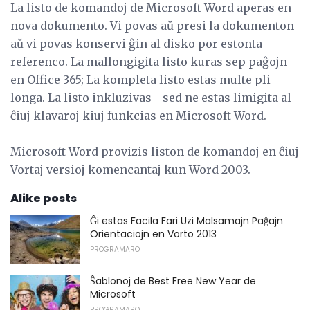
La listo de komandoj de Microsoft Word aperas en
nova dokumento. Vi povas aŭ presi la dokumenton
aŭ vi povas konservi ĝin al disko por estonta
referenco. La mallongigita listo kuras sep paĝojn
en Office 365; La kompleta listo estas multe pli
longa. La listo inkluzivas - sed ne estas limigita al -
ĉiuj klavaroj kiuj funkcias en Microsoft Word.
Microsoft Word provizis liston de komandoj en ĉiuj
Vortaj versioj komencantaj kun Word 2003.
Alike posts
Ĝi estas Facila Fari Uzi Malsamajn Paĝajn
Orientaciojn en Vorto 2013
PROGRAMARO
Ŝablonoj de Best Free New Year de
Microsoft
PROGRAMARO