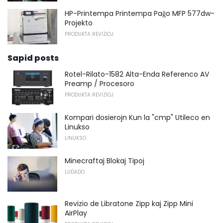
HP-Printempa Printempa Paĝo MFP 577dw-
Projekto
PRODUKTA REVIZIOJ
Sapid posts
Rotel-Rilato-1582 Alta-Enda Referenco AV
Preamp / Procesoro
PRODUKTA REVIZIOJ
Kompari dosierojn Kun la "cmp" Utileco en
Linukso
LINUKSO
Minecraftaj Blokaj Tipoj
LUDADO
Revizio de Libratone Zipp kaj Zipp Mini
AirPlay