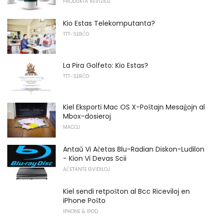
PRODUKTA REVIZIOJ
Kio Estas Telekomputanta?
TTT-SERĈO
La Pira Golfeto: Kio Estas?
TTT-SERĈO
Kiel Eksporti Mac OS X-Poŝtajn Mesaĝojn al
Mbox-dosieroj
MACOJ
Antaŭ Vi Aĉetas Blu-Radian Diskon-Ludilon
- Kion Vi Devas Scii
AĈETANTE GVIDILOJ
Kiel sendi retpoŝton al Bcc Riceviloj en
iPhone Poŝto
IPHONE & IPOD