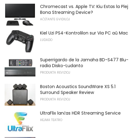
Chromecast vs. Apple TV: Kiu Estas la Plej
Bona Streaming Device?
AĈETANTE GVIDILOJ
Kiel Uzi PS4-Kontrolilon sur Via PC aŭ Mac
LUDADO
Superrigardo de la Jamaha BD-S477 Blu-
radia Disko-Ludanto
PRODUKTA REVIZIOJ
Boston Acoustics SoundWare XS 5.1
Surround Speaker Review
PRODUKTA REVIZIOJ
UltraFlix lanĉas HDR Streaming Service
HEJMA TEATRO