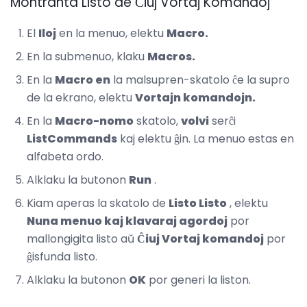
Montranta Listo de Ĉiuj Vortaj Komandoj
El
Iloj
en la menuo, elektu
Macro.
En la submenuo, klaku
Macros.
En la
Macro en
la malsupren-skatolo ĉe la supro
de la ekrano, elektu
Vortajn komandojn.
En la
Macro-nomo
skatolo,
volvi
serĉi
ListCommands
kaj elektu ĝin. La menuo estas en
alfabeta ordo.
Alklaku la butonon
Run
.
Kiam aperas la skatolo de
Listo Listo
, elektu
Nuna menuo kaj klavaraj agordoj
por
mallongigita listo aŭ
Ĉiuj Vortaj komandoj
por
ĝisfunda listo.
Alklaku la butonon
OK
por generi la liston.