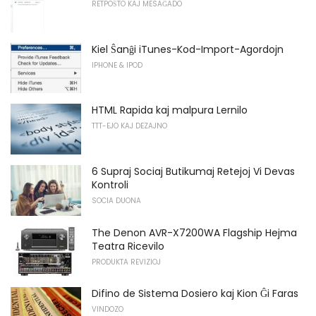
RETPOŜTO KAJ MESAĜADO
Kiel Ŝanĝi iTunes-Kod-Import-Agordojn
IPHONE & IPOD
HTML Rapida kaj malpura Lernilo
TTT-EJO KAJ DEZAJNO
6 Supraj Sociaj Butikumaj Retejoj Vi Devas
Kontroli
SOCIA DUONA
The Denon AVR-X7200WA Flagship Hejma
Teatra Ricevilo
PRODUKTA REVIZIOJ
Difino de Sistema Dosiero kaj Kion Ĝi Faras
VINDOZO