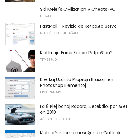
Sid Meier's Civilization V Cheats-PC
LUDADO
FastMail - Revizio de Retpoŝta Servo
RETPOŜTO KAJ MESAĜADO
Kial Iu ajn Farus Falsan Retpoŝton?
TTT-SERĈO
Krei kaj Uzanta Proprajn Brusojn en
Photoshop Elementoj
PROGRAMARO
La 8 Plej bonaj Radaraj Detektiloj por Aĉeti
en 2018
AĈETANTE GVIDILOJ
Kiel serĉi interne mesaĝon en Outlook