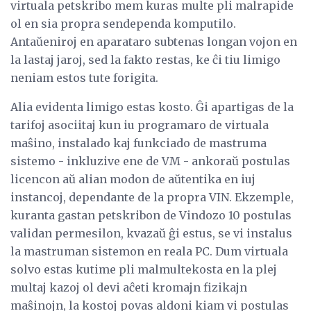
virtuala petskribo mem kuras multe pli malrapide
ol en sia propra sendependa komputilo.
Antaŭeniroj en aparataro subtenas longan vojon en
la lastaj jaroj, sed la fakto restas, ke ĉi tiu limigo
neniam estos tute forigita.
Alia evidenta limigo estas kosto. Ĝi apartigas de la
tarifoj asociitaj kun iu programaro de virtuala
maŝino, instalado kaj funkciado de mastruma
sistemo - inkluzive ene de VM - ankoraŭ postulas
licencon aŭ alian modon de aŭtentika en iuj
instancoj, dependante de la propra VIN. Ekzemple,
kuranta gastan petskribon de Vindozo 10 postulas
validan permesilon, kvazaŭ ĝi estus, se vi instalus
la mastruman sistemon en reala PC. Dum virtuala
solvo estas kutime pli malmultekosta en la plej
multaj kazoj ol devi aĉeti kromajn fizikajn
maŝinojn, la kostoj povas aldoni kiam vi postulas