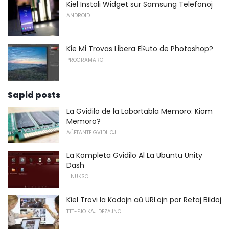
Kiel Instali Widget sur Samsung Telefonoj
ANDROID
Kie Mi Trovas Libera Elŝuto de Photoshop?
PROGRAMARO
Sapid posts
La Gvidilo de la Labortabla Memoro: Kiom
Memoro?
AĈETANTE GVIDILOJ
La Kompleta Gvidilo Al La Ubuntu Unity
Dash
LINUKSO
Kiel Trovi la Kodojn aŭ URLojn por Retaj Bildoj
TTT-EJO KAJ DEZAJNO