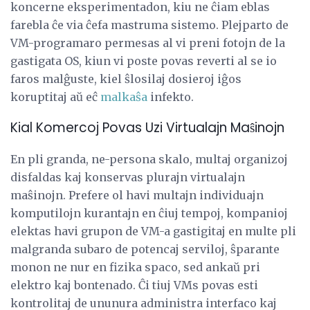
koncerne eksperimentadon, kiu ne ĉiam eblas
farebla ĉe via ĉefa mastruma sistemo. Plejparto de
VM-programaro permesas al vi preni fotojn de la
gastigata OS, kiun vi poste povas reverti al se io
faros malĝuste, kiel ŝlosilaj dosieroj iĝos
koruptitaj aŭ eĉ
malkaŝa
infekto.
Kial Komercoj Povas Uzi Virtualajn Maŝinojn
En pli granda, ne-persona skalo, multaj organizoj
disfaldas kaj konservas plurajn virtualajn
maŝinojn. Prefere ol havi multajn individuajn
komputilojn kurantajn en ĉiuj tempoj, kompanioj
elektas havi grupon de VM-a gastigitaj en multe pli
malgranda subaro de potencaj serviloj, ŝparante
monon ne nur en fizika spaco, sed ankaŭ pri
elektro kaj bontenado. Ĉi tiuj VMs povas esti
kontrolitaj de ununura administra interfaco kaj