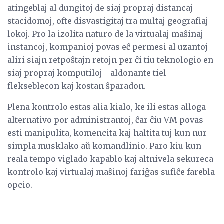
atingeblaj al dungitoj de siaj propraj distancaj
stacidomoj, ofte disvastigitaj tra multaj geografiaj
lokoj. Pro la izolita naturo de la virtualaj maŝinaj
instancoj, kompanioj povas eĉ permesi al uzantoj
aliri siajn retpoŝtajn retojn per ĉi tiu teknologio en
siaj propraj komputiloj - aldonante tiel
flekseblecon kaj kostan ŝparadon.
Plena kontrolo estas alia kialo, ke ili estas alloga
alternativo por administrantoj, ĉar ĉiu VM povas
esti manipulita, komencita kaj haltita tuj kun nur
simpla musklako aŭ komandlinio. Paro kiu kun
reala tempo viglado kapablo kaj altnivela sekureca
kontrolo kaj virtualaj maŝinoj fariĝas sufiĉe farebla
opcio.