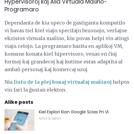
Hypervisoroj kaj Alia Virtuala Maŝino-
Programaro
Dependanta de kia speco de gastiganta komputilo
vi havas tiel kiel viajn specifajn bezonojn, verŝajne
ekzistos virtuala maŝino, kiu povas helpi vin atingi
viajn celojn. La programaro bazita en aplikoj VM,
komune konata kiel hipervisoro, venas en ĉiuj
formoj kaj grandecoj kaj kutime estas adaptita al
ambaŭ personaj kaj komercaj uzoj.
Nia
listo de la plej bonaj virtualaj maŝinoj
helpos
vin fari la ĝustan elekton.
Alike posts
Kiel Esplori Kion Google Scias Pri Vi
NOVA & SEKVA