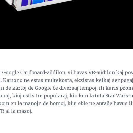
j Google Cardboard-aŭdilon, vi havas VR-aŭdilon kaj pov
 Kartono ne estas multekosta, ekzistas kelkaj senpaga
jn de kartoj de Google ĉe diversaj tempoj; ili kuris pro
oj, kiuj estis tre popularaj, kio kun la tuta Star Wars-
jn en la manojn de homoj, kiuj eble ne antaŭe havus ilin
 al la masoj.