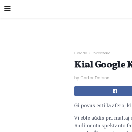
Ludado
Poŝtelefono
Kial Google K
by Carter Dotson
Ĝi povus esti la afero, 
Vi eble aŭdis pri multaj e
Rudimenta spektanto fariĝ