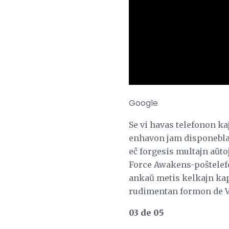
Google
Se vi havas telefonon ka
enhavon jam disponebla.
eĉ forgesis multajn aŭto
Force Awakens-poŝtelefon
ankaŭ metis kelkajn kapo
rudimentan formon de VR
03 de 05