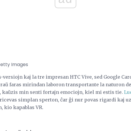
 Getty Images
s-versiojn kaj la tre impresan HTC Vive, sed Google Car
oraŭ faras mirindan laboron transportante la naturon de 
, kaŭzis min senti fortajn emociojn, kiel mi estis tie.
Lu
icevas simplan sperton, ĉar ĝi nur povas rigardi kaj uzi
n, kio kapablas VR.