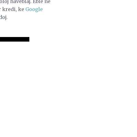
loj haveblaj. Eble ne
r kredi, ke
Google
doj.