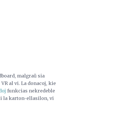
dboard, malgraŭ sia
VR al vi. La donacoj, kie
doj
funkcias nekredeble
 la karton-ellasilon, vi