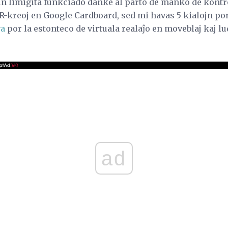
un limigita funkciado danke al parto de manko de kontro
VR-kreoj en Google Cardboard, sed mi havas 5 kialojn po
va
por la estonteco de virtuala realaĵo en moveblaj kaj lu
ad