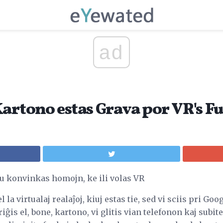
ad
artono estas Grava por VR's F
kiu konvinkas homojn, ke ili volas VR
l la virtualaj realaĵoj, kiuj estas tie, sed vi sciis pri Go
is el, bone, kartono, vi glitis vian telefonon kaj subite