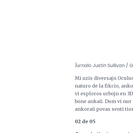
Ĵurnalo Justin Sullivan /
Mi uzis diversajn Oculu
naturo de la fikcio, ank
vi esploros urbojn en 3D
bone ankaŭ. Dum vi nur r
ankoraŭ povas senti tio
02 de 05