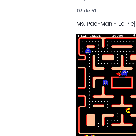
02 de 51
Ms. Pac-Man - La Ple