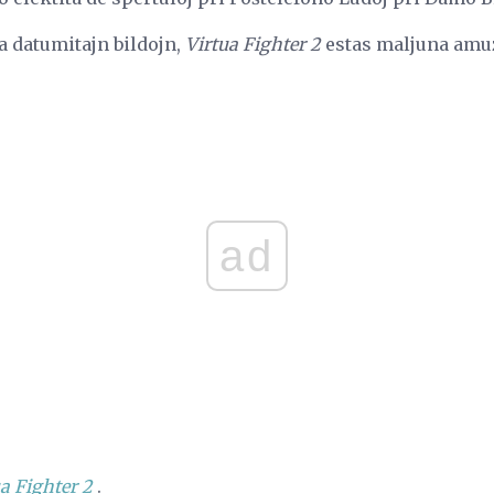
a datumitajn bildojn,
Virtua Fighter 2
estas maljuna amuz
ad
a Fighter 2
.