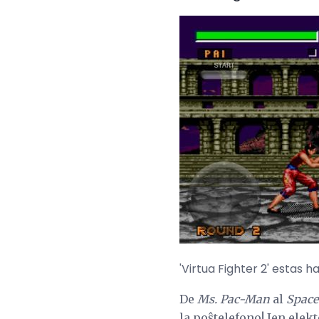
'Virtua Fighter 2' estas 
De
Ms. Pac-Man
al
Space
la poŝtelefono! Jen elek