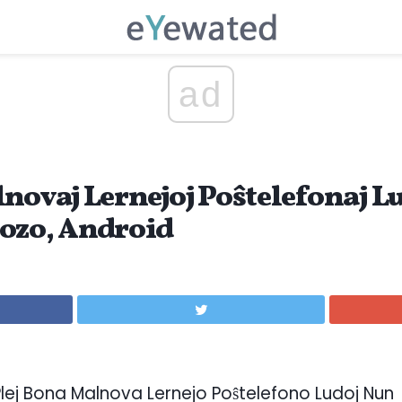
ad
novaj Lernejoj Poŝtelefonaj Lu
ozo, Android
 Plej Bona Malnova Lernejo Poŝtelefono Ludoj Nun