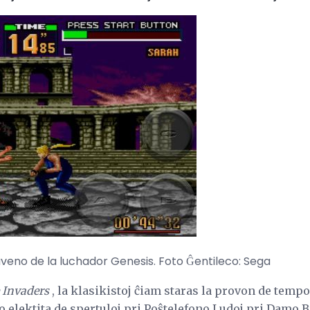
haveno de la luchador Genesis. Foto Ĝentileco: Sega
 Invaders
, la klasikistoj ĉiam staras la provon de tempo .
to elektita de spertuloj pri Poŝtelefono Ludoj pri Damo 