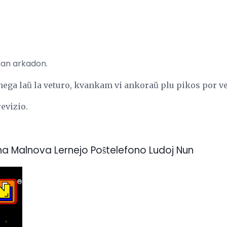
kan arkadon.
nega laŭ la veturo, kvankam vi ankoraŭ plu pikos por v
evizio.
na Malnova Lernejo Poŝtelefono Ludoj Nun