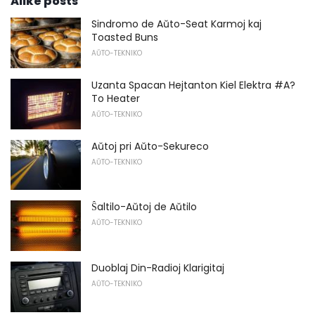
Alike posts
Sindromo de Aŭto-Seat Karmoj kaj
Toasted Buns
AŬTO-TEKNIKO
Uzanta Spacan Hejtanton Kiel Elektra #A?
To Heater
AŬTO-TEKNIKO
Aŭtoj pri Aŭto-Sekureco
AŬTO-TEKNIKO
Ŝaltilo-Aŭtoj de Aŭtilo
AŬTO-TEKNIKO
Duoblaj Din-Radioj Klarigitaj
AŬTO-TEKNIKO