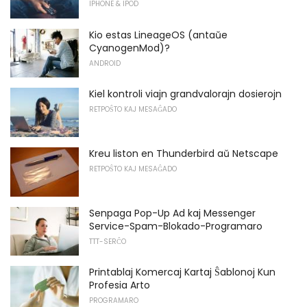
IPHONE & IPOD
Kio estas LineageOS (antaŭe
CyanogenMod)?
ANDROID
Kiel kontroli viajn grandvalorajn dosierojn
RETPOŜTO KAJ MESAĜADO
Kreu liston en Thunderbird aŭ Netscape
RETPOŜTO KAJ MESAĜADO
Senpaga Pop-Up Ad kaj Messenger
Service-Spam-Blokado-Programaro
TTT-SERĈO
Printablaj Komercaj Kartaj Ŝablonoj Kun
Profesia Arto
PROGRAMARO