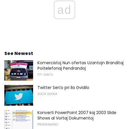
ad
See Newest
Komercistoj Nun ofertas Uzantojn Branditaj
Poŝtelefonaj Pendrandoj
TTT-SERĈO
Twitter Serĉo pri Ila Gvidilo
SOCIA DUONA
Konverti PowerPoint 2007 kaj 2003 Slide
Shows al Vortaj Dokumentoj
PROGRAMARO