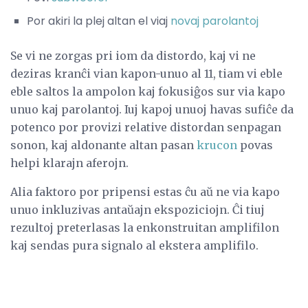
Por akiri la plej altan el viaj
novaj parolantoj
Se vi ne zorgas pri iom da distordo, kaj vi ne
deziras kranĉi vian kapon-unuo al 11, tiam vi eble
eble saltos la ampolon kaj fokusiĝos sur via kapo
unuo kaj parolantoj. Iuj kapoj unuoj havas sufiĉe da
potenco por provizi relative distordan senpagan
sonon, kaj aldonante altan pasan
krucon
povas
helpi klarajn aferojn.
Alia faktoro por pripensi estas ĉu aŭ ne via kapo
unuo inkluzivas antaŭajn ekspoziciojn. Ĉi tiuj
rezultoj preterlasas la enkonstruitan amplifilon
kaj sendas pura signalo al ekstera amplifilo.