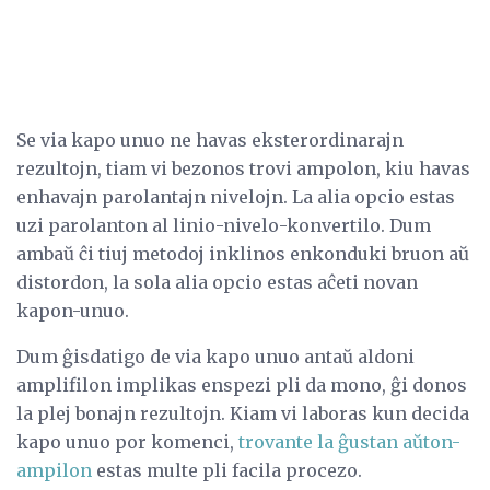
Se via kapo unuo ne havas eksterordinarajn
rezultojn, tiam vi bezonos trovi ampolon, kiu havas
enhavajn parolantajn nivelojn. La alia opcio estas
uzi parolanton al linio-nivelo-konvertilo. Dum
ambaŭ ĉi tiuj metodoj inklinos enkonduki bruon aŭ
distordon, la sola alia opcio estas aĉeti novan
kapon-unuo.
Dum ĝisdatigo de via kapo unuo antaŭ aldoni
amplifilon implikas enspezi pli da mono, ĝi donos
la plej bonajn rezultojn. Kiam vi laboras kun decida
kapo unuo por komenci,
trovante la ĝustan aŭton-
ampilon
estas multe pli facila procezo.