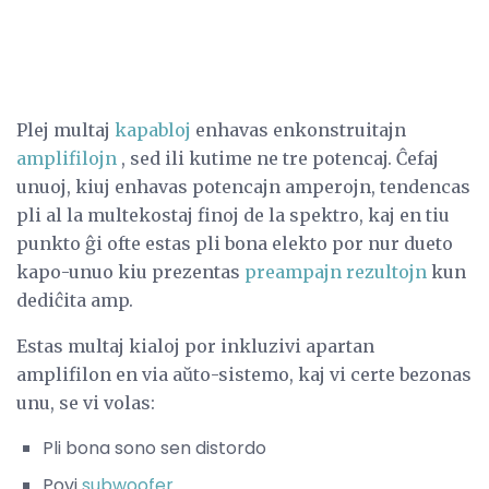
Plej multaj
kapabloj
enhavas enkonstruitajn
amplifilojn
, sed ili kutime ne tre potencaj. Ĉefaj
unuoj, kiuj enhavas potencajn amperojn, tendencas
pli al la multekostaj finoj de la spektro, kaj en tiu
punkto ĝi ofte estas pli bona elekto por nur dueto
kapo-unuo kiu prezentas
preampajn rezultojn
kun
dediĉita amp.
Estas multaj kialoj por inkluzivi apartan
amplifilon en via aŭto-sistemo, kaj vi certe bezonas
unu, se vi volas:
Pli bona sono sen distordo
Povi
subwoofer