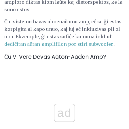
amploro diktas kiom laŭte kaj distorspektos, ke la
sono estos.
Ĉiu sistemo havas almenaŭ unu amp, eĉ se ĝi estas
korpigita al kapo unuo, kaj iuj eĉ inkluzivas pli ol
unu. Ekzemple, ĝi estas sufiĉe komuna inkludi
dediĉitan aŭtan-amplifilon por stiri subwoofer
.
Ĉu Vi Vere Devas Aŭton-Aŭdan Amp?
ad