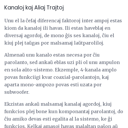
Kanaloj kaj Aliaj Trajtoj
Unu el la ĉefaj diferencaj faktoroj inter ampoj estas
kiom da kanaloj ili havas. Ili estas haveblaj en
diversaj agordoj, de mono ĝis ses kanaloj, ĉiu el
kiuj plej taŭgas por malsamaj laŭtparoliloj.
Almenaŭ unu kanalo estas necesa por ĉiu
parolanto, sed ankaŭ eblas uzi pli ol unu ampulon
en sola aŭto-sistemo. Ekzemple, 4-kanala amplo
povas funkciigi kvar coaxial-parolantojn, kaj
aparta mono-ampozo povas esti uzata por
subwoofer.
Ekzistas ankaŭ malsamaj kanalaj agordoj, kiuj
funkcios plej bone kun komponantaj parolantoj, do
ĉiu amiko devas esti egalita al la sistemo, ke ĝi
funkcios. Kelkaj amasoj havas malaltan paŝon aŭ