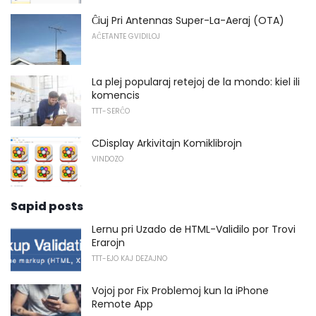
Ĉiuj Pri Antennas Super-La-Aeraj (OTA)
AĈETANTE GVIDILOJ
La plej popularaj retejoj de la mondo: kiel ili
komencis
TTT-SERĈO
CDisplay Arkivitajn Komiklibrojn
VINDOZO
Sapid posts
Lernu pri Uzado de HTML-Validilo por Trovi
Erarojn
TTT-EJO KAJ DEZAJNO
Vojoj por Fix Problemoj kun la iPhone
Remote App