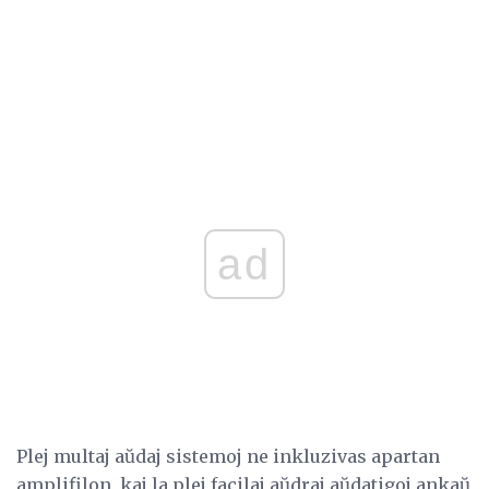
ad
Plej multaj aŭdaj sistemoj ne inkluzivas apartan
amplifilon, kaj la plej facilaj aŭdraj aŭdatigoj ankaŭ