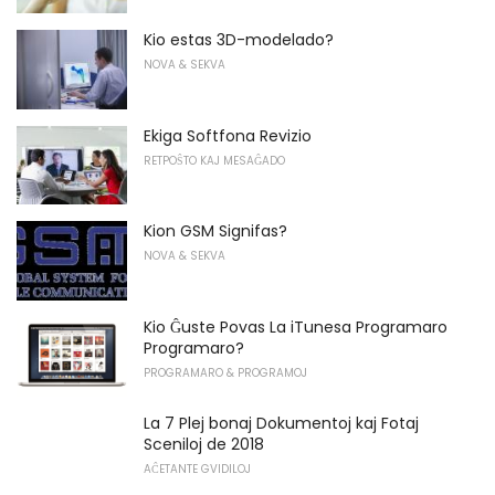
Kio estas 3D-modelado?
NOVA & SEKVA
Ekiga Softfona Revizio
RETPOŜTO KAJ MESAĜADO
Kion GSM Signifas?
NOVA & SEKVA
Kio Ĝuste Povas La iTunesa Programaro
Programaro?
PROGRAMARO & PROGRAMOJ
La 7 Plej bonaj Dokumentoj kaj Fotaj
Sceniloj de 2018
AĈETANTE GVIDILOJ