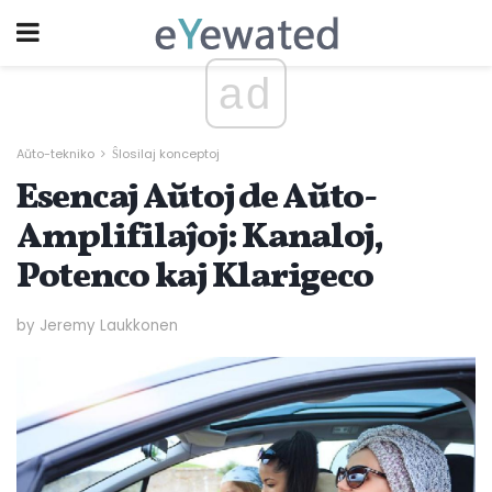
ad
Aŭto-tekniko
Ŝlosilaj konceptoj
Esencaj Aŭtoj de Aŭto-
Amplifilaĵoj: Kanaloj,
Potenco kaj Klarigeco
by Jeremy Laukkonen