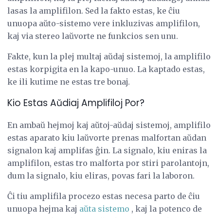
lasas la amplifilon. Sed la fakto estas, ke ĉiu
unuopa aŭto-sistemo vere inkluzivas amplifilon,
kaj via stereo laŭvorte ne funkcios sen unu.
Fakte, kun la plej multaj aŭdaj sistemoj, la amplifilo
estas korpigita en la kapo-unuo. La kaptado estas,
ke ili kutime ne estas tre bonaj.
Kio Estas Aŭdiaj Amplifiloj Por?
En ambaŭ hejmoj kaj aŭtoj-aŭdaj sistemoj, amplifilo
estas aparato kiu laŭvorte prenas malfortan aŭdan
signalon kaj amplifas ĝin. La signalo, kiu eniras la
amplifilon, estas tro malforta por stiri parolantojn,
dum la signalo, kiu eliras, povas fari la laboron.
Ĉi tiu amplifila procezo estas necesa parto de ĉiu
unuopa hejma kaj
aŭta sistemo
, kaj la potenco de