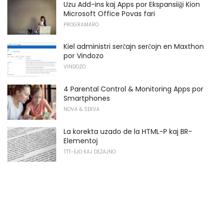
Uzu Add-ins kaj Apps por Ekspansiiĝi ​​Kion
Microsoft Office Povas fari
PROGRAMARO
Kiel administri serĉajn serĉojn en Maxthon
por Vindozo
VINDOZO
4 Parental Control & Monitoring Apps por
Smartphones
NOVA & SEKVA
La korekta uzado de la HTML-P kaj BR-
Elementoj
TTT-EJO KAJ DEZAJNO