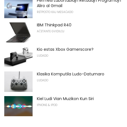
Permesi Labortablajn Retadajn Programojn
Aliro al Gmail
RETPOŜTO KAJ MESAĜADO
IBM Thinkpad R40
AĈETANTE GVIDILOJ
Kio estas Xbox Gamerscore?
LUDADO
Klasika Komputila Ludo-Datumaro
LUDADO
Kiel Ludi Vian Muzikon Kun Siri
IPHONE & IPOD