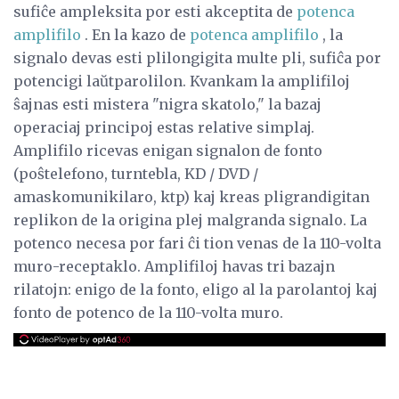
sufiĉe ampleksita por esti akceptita de
potenca
amplifilo
. En la kazo de
potenca amplifilo
, la
signalo devas esti plilongigita multe pli, sufiĉa por
potencigi laŭtparolilon. Kvankam la amplifiloj
ŝajnas esti mistera "nigra skatolo," la bazaj
operaciaj principoj estas relative simplaj.
Amplifilo ricevas enigan signalon de fonto
(poŝtelefono, turntebla, KD / DVD /
amaskomunikilaro, ktp) kaj kreas pligrandigitan
replikon de la origina plej malgranda signalo. La
potenco necesa por fari ĉi tion venas de la 110-volta
muro-receptaklo. Amplifiloj havas tri bazajn
rilatojn: enigo de la fonto, eligo al la parolantoj kaj
fonto de potenco de la 110-volta muro.