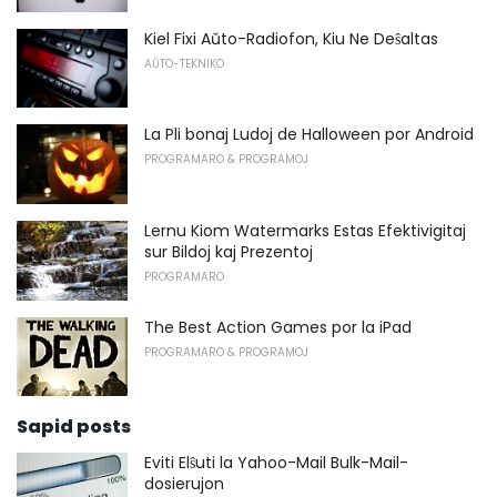
Kiel Fixi Aŭto-Radiofon, Kiu Ne Deŝaltas
AŬTO-TEKNIKO
La Pli bonaj Ludoj de Halloween por Android
PROGRAMARO & PROGRAMOJ
Lernu Kiom Watermarks Estas Efektivigitaj
sur Bildoj kaj Prezentoj
PROGRAMARO
The Best Action Games por la iPad
PROGRAMARO & PROGRAMOJ
Sapid posts
Eviti Elŝuti la Yahoo-Mail Bulk-Mail-
dosierujon