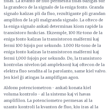
fluas. La kvanto de fluo permesita fluas baziĝas sur
la grandeco de la signalo de la eniga fonto. Granda
signalo kaŭzas pli da fluo, rezultigante pli grandan
amplifon de la pli malgranda signalo. La ofteco de
la eniga signalo ankaŭ determinas kiom rapide la
transistoro funkcias. Ekzemple, 100 Hz-tono de la
eniga fonto kaŭzas la transistoron malfermi kaj
fermi 100 fojojn por sekundo. 1.000 Hz-tono de la
eniga fonto kaŭzas la transistoron malfermi kaj
fermi 1,000 fojojn por sekundo. Do, la transistoro
kontrolas nivelon (aŭ amplekson) kaj oftecon de la
elektra fluo sendita al la parolanto, same kiel valvo.
Jen kiel ĝi atingas la amplifigan agon.
Aldonu potenciometron - ankaŭ konata kiel
voluma kontrolo - al la sistemo kaj vi havas
amplifilon. La potenciometro permesas al la
uzanto kontroli la kvanton de fluo, kiu iras al la