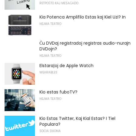
RETPOŜTO KAJ MESAĜADO
Kia Potenca Amplifilo Estas kaj Kiel Uzi? In
HEJMA TEATRO
Ĉu DVDaj registradoj registras audio-nurajn
DVDojn?
HEJMA TEATRO
Elstaraĵoj de Apple Watch
WEARABLES
Kio estas fuboTV?
HEJMA TEATRO
Kio Estas Twitter, Kaj Kial Estas? I Tiel
Populara?
SOCIA DUONA