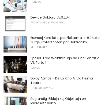
LINUKSO
Device Doktoro v5.0.204
PROGRAMARO & PROGRAMOJ
Esencaj Konsiletoj por Elektanta la #? Usta
Surge Protektanton por Elektroniko
HEJMA TEATRO
Spoiler-Free Walkthrough de Fina Fantazio
VII, Parto 1
LUDADO
Dolby Atmos - De La Kino Al Via Hejma
Teatro
PRODUKTA REVIZIOJ
Regrandigi Bildojn kaj Objektojn en
Microsoft Vorto