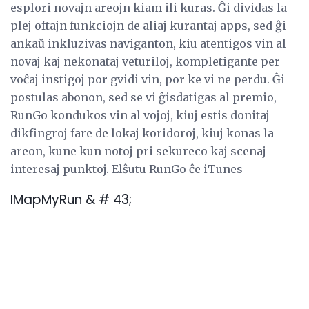
esplori novajn areojn kiam ili kuras. Ĝi dividas la
plej oftajn funkciojn de aliaj kurantaj apps, sed ĝi
ankaŭ inkluzivas naviganton, kiu atentigos vin al
novaj kaj nekonataj veturiloj, kompletigante per
voĉaj instigoj por gvidi vin, por ke vi ne perdu. Ĝi
postulas abonon, sed se vi ĝisdatigas al premio,
RunGo kondukos vin al vojoj, kiuj estis donitaj
dikfingroj fare de lokaj koridoroj, kiuj konas la
areon, kune kun notoj pri sekureco kaj scenaj
interesaj punktoj. Elŝutu RunGo ĉe iTunes
IMapMyRun & # 43;