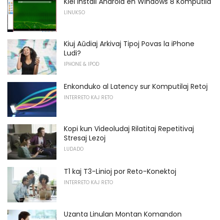
Kiel Instali Android en Windows 8 Komputila
LINUKSO
Kiuj Aŭdiaj Arkivaj Tipoj Povas la iPhone
Ludi?
IPHONE & IPOD
Enkonduko al Latency sur Komputilaj Retoj
INTERRETO KAJ RETO
Kopi kun Videoludaj Rilatitaj Repetitivaj
Stresaj Lezoj
LUDADO
T1 kaj T3-Linioj por Reto-Konektoj
INTERRETO KAJ RETO
Uzanta Linulan Montan Komandon