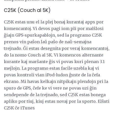
C25K (Couch al 5K)
C25K estas unu el la plej bonaj kurantaj apps por
komencantoj. Vi devos pagi iom pli por malŝlosi
ĝiajn GPS-spurkapablojn, sed la programo C25K
prenos vin paŝon laŭ paŝo de naŭ-semajna
trejnado. Ĝi estas desegnita por veraj komencantoj,
do la nomo Couch al 5K. Vi komencos alternante
kurante kaj marŝante ĝis vi povas kuri plenan 3.1
mejlojn. La programo estas facile uzebla kaj vi
povas kontroli vian iPod-ludon ĝuste de la ĉefa
ekrano. Mi havas kelkajn nitpikajn plendojn pri la
spuro de GPS, ĉefe ke vi vere ne povas uzi ĝin
sendepende de la trejnado, sed C25K estas bonega
apliko por tiuj, kiuj estas novaj por la sporto. Elŝuti
C25K ĉe iTunes