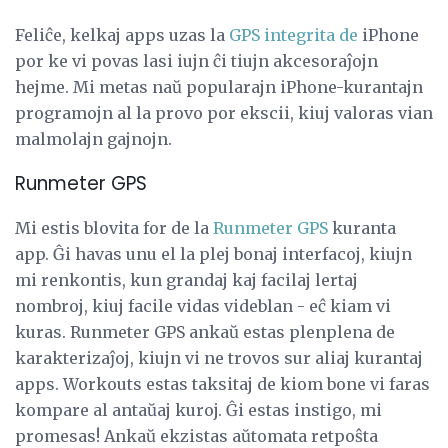
Feliĉe, kelkaj apps uzas la
GPS integrita de
iPhone
por ke vi povas lasi iujn ĉi tiujn akcesoraĵojn
hejme. Mi metas naŭ popularajn iPhone-kurantajn
programojn al la provo por ekscii, kiuj valoras vian
malmolajn gajnojn.
Runmeter GPS
Mi estis blovita for de la
Runmeter GPS
kuranta
app. Ĝi havas unu el la plej bonaj interfacoj, kiujn
mi renkontis, kun grandaj kaj facilaj lertaj
nombroj, kiuj facile vidas videblan - eĉ kiam vi
kuras. Runmeter GPS ankaŭ estas plenplena de
karakterizaĵoj, kiujn vi ne trovos sur aliaj kurantaj
apps. Workouts estas taksitaj de kiom bone vi faras
kompare al antaŭaj kuroj. Ĝi estas instigo, mi
promesas! Ankaŭ ekzistas aŭtomata retpoŝta