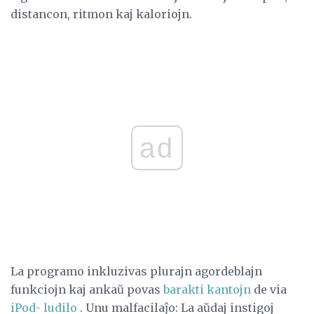
distancon, ritmon kaj kaloriojn.
ad
La programo inkluzivas plurajn agordeblajn
funkciojn kaj ankaŭ povas
barakti kantojn
de via
iPod-
ludilo
. Unu malfacilaĵo: La aŭdaj instigoj