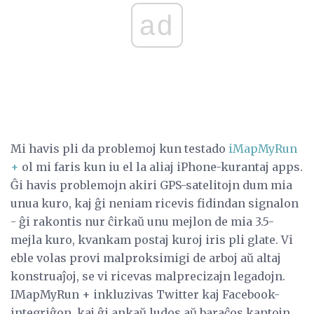
ad
Mi havis pli da problemoj kun testado
iMapMyRun
+
ol mi faris kun iu el la aliaj iPhone-kurantaj apps.
Ĝi havis problemojn akiri GPS-satelitojn dum mia
unua kuro, kaj ĝi neniam ricevis fidindan signalon
- ĝi rakontis nur ĉirkaŭ unu mejlon de mia 3.5-
mejla kuro, kvankam postaj kuroj iris pli glate. Vi
eble volas provi malproksimigi de arboj aŭ altaj
konstruaĵoj, se vi ricevas malprecizajn legadojn.
IMapMyRun + inkluzivas Twitter kaj Facebook-
integriĝon, kaj ĝi ankaŭ ludos aŭ baraĉos kantojn