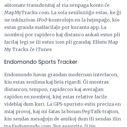
aŭtomate transdonitaj al via senpaga konto ĉe
MapMyTracks.com. La sola seniluziiĝo estas, ke ĝi
ne inkluzivas iPod-kontrolojn en la hejmpaĝo, kio
estas granda malfacilaĵo por kuranta app. La
nombroj por rapideco kaj distanco ankaŭ estus pli
facilaj legi se ili estus iom pli grandaj. Elŝutu Map
My Tracks ĉe iTunes
Endomondo Sports Tracker
Endomondo havas grandan modernan interfacon,
kiu estas senlima kaj bela rigardi. Ĝi montras
distancon, tempon, rapidecon kaj averaĝan
rapidon en nombroj, kiuj estas relative facile
videblaj dum kuri. La GPS-spuristo estis preciza en
miaj provoj, kaj mi ŝatas la bonan PepTalk-trajton,
kiu sendas mesaĝojn de amikoj dum ili sendas ilin
tra Endomondo.com. Por supozita, ĉi tiu