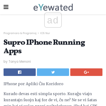
ad
Programaro & Programoj
IOS Nur
Supro IPhone Running
Apps
by Tanya Menoni
IPhone por Apliki Ĉiu Koridoro
Kurado devas esti simpla sporto. Kuraĝu viajn
kurantajn ŝuojn kaj for de vi, ĉu ne? Ne se vi ŝatas
min kaj vi volas preni poŝtelefonon, iPod kaj GPS