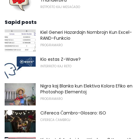
Thunderbird
RETPOŜTO KAJ MESAĜADO
Sapid posts
Kiel Generi Hazardajn Nombrojn Kun Excel-
RAND-Funkcio
PROGRAMARO
Kio estas Z-Wave?
INTERRETO KAJ RETO
Nigra kaj Blanka kun Elektiva Kolora Efiko en
Photoshop Elementoj
PROGRAMARO
Cifereca Ĉambro-Glosaro: ISO
CIFERECA ĈAMBROJ