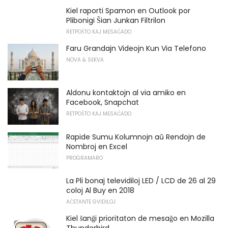
Kiel raporti Spamon en Outlook por
Plibonigi Ŝian Junkan Filtrilon
RETPOŜTO KAJ MESAĜADO
Faru Grandajn Videojn Kun Via Telefono
NOVA & SEKVA
Aldonu kontaktojn al via amiko en
Facebook, Snapchat
RETPOŜTO KAJ MESAĜADO
Rapide Sumu Kolumnojn aŭ Rendojn de
Nombroj en Excel
PROGRAMARO
La Pli bonaj televidiloj LED / LCD de 26 al 29
coloj Al Buy en 2018
AĈETANTE GVIDILOJ
Kiel ŝanĝi prioritaton de mesaĝo en Mozilla