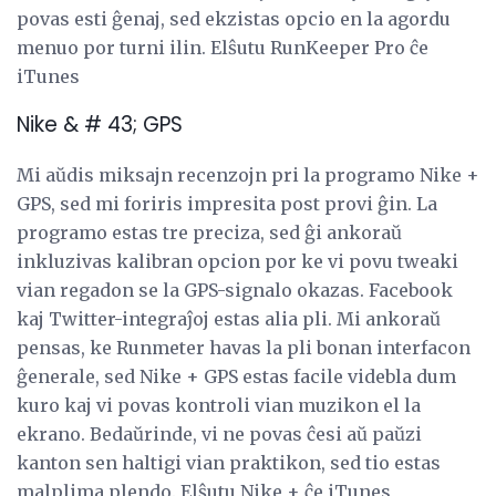
povas esti ĝenaj, sed ekzistas opcio en la agordu
menuo por turni ilin. Elŝutu RunKeeper Pro ĉe
iTunes
Nike & # 43; GPS
Mi aŭdis miksajn recenzojn pri la programo Nike +
GPS, sed mi foriris impresita post provi ĝin. La
programo estas tre preciza, sed ĝi ankoraŭ
inkluzivas kalibran opcion por ke vi povu tweaki
vian regadon se la GPS-signalo okazas. Facebook
kaj Twitter-integraĵoj estas alia pli. Mi ankoraŭ
pensas, ke Runmeter havas la pli bonan interfacon
ĝenerale, sed Nike + GPS estas facile videbla dum
kuro kaj vi povas kontroli vian muzikon el la
ekrano. Bedaŭrinde, vi ne povas ĉesi aŭ paŭzi
kanton sen haltigi vian praktikon, sed tio estas
malplima plendo. Elŝutu Nike + ĉe iTunes