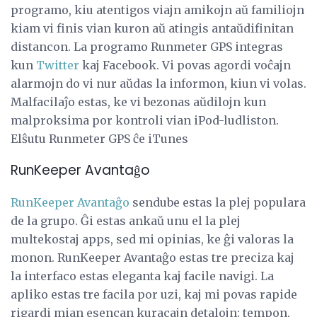
programo, kiu atentigos viajn amikojn aŭ familiojn
kiam vi finis vian kuron aŭ atingis antaŭdifinitan
distancon. La programo Runmeter GPS integras
kun
Twitter
kaj Facebook. Vi povas agordi voĉajn
alarmojn do vi nur aŭdas la informon, kiun vi volas.
Malfacilaĵo estas, ke vi bezonas aŭdilojn kun
malproksima por kontroli vian iPod-ludliston.
Elŝutu Runmeter GPS ĉe iTunes
RunKeeper Avantaĝo
RunKeeper Avantaĝo
sendube estas la plej populara
de la grupo. Ĝi estas ankaŭ unu el la plej
multekostaj apps, sed mi opinias, ke ĝi valoras la
monon. RunKeeper Avantaĝo estas tre preciza kaj
la interfaco estas eleganta kaj facile navigi. La
apliko estas tre facila por uzi, kaj mi povas rapide
rigardi mian esencan kuracajn detalojn: tempon,