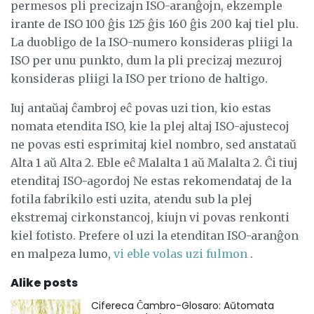
permesos pli precizajn ISO-aranĝojn, ekzemple
irante de ISO 100 ĝis 125 ĝis 160 ĝis 200 kaj tiel plu.
La duobligo de la ISO-numero konsideras pliigi la
ISO per unu punkto, dum la pli precizaj mezuroj
konsideras pliigi la ISO per triono de haltigo.
Iuj antaŭaj ĉambroj eĉ povas uzi tion, kio estas
nomata etendita ISO, kie la plej altaj ISO-ajustecoj
ne povas esti esprimitaj kiel nombro, sed anstataŭ
Alta 1 aŭ Alta 2. Eble eĉ Malalta 1 aŭ Malalta 2. Ĉi tiuj
etenditaj ISO-agordoj Ne estas rekomendataj de la
fotila fabrikilo esti uzita, atendu sub la plej
ekstremaj cirkonstancoj, kiujn vi povas renkonti
kiel fotisto. Prefere ol uzi la etenditan ISO-aranĝon
en malpeza lumo,
vi eble volas uzi fulmon
.
Alike posts
Cifereca Ĉambro-Glosaro: Aŭtomata