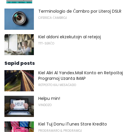
Terminologio de Ĉambro por Literoj DSLR
CIFERECA ĈAMBROJ
Kiel aldoni ekzekutojn al retejoj
TTT-SERĈO
Sapid posts
Kiel Aliri Al Yandex.Mail Konto en Retpoŝtaj
Programoj Uzanta IMAP
RETPOŜTO KAJ MESAĜADO
Helpu min!
VINDOZO
Kiel Tuj Donu iTunes Store Kredito
PROGRAMARO & PROGRAMOJ