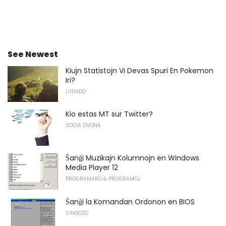
See Newest
Kiujn Statistojn Vi Devas Spuri En Pokemon
Iri?
LUDADO
Kio estas MT sur Twitter?
SOCIA DUONA
Ŝanĝi Muzikajn Kolumnojn en Windows
Media Player 12
PROGRAMARO & PROGRAMOJ
Ŝanĝi la Komandan Ordonon en BIOS
VINDOZO