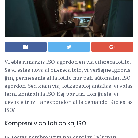
Vi eble rimarkis ISO-agordon en via cifereca fotilo.
Se vi estas nova al cifereca foto, vi verŝajne ignoris
ĝin, permesante al la fotilo nur pafi aŭtomatan ISO-
agordon. Sed kiam viaj fotkapabloj antaŭas, vi volas
lerni kontroli la ISO. Kaj por fari tion ĝuste, vi
devos eltrovi la respondon al la demando: Kio estas
ISO?
Kompreni vian fotilon kaj ISO
ISO estas nombro uzita por esprimi la luman