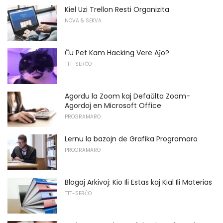
Kiel Uzi Trellon Resti Organizita
NOVA & SEKVA
Ĉu Pet Kam Hacking Vere Aĵo?
TTT-SERĈO
Agordu la Zoom kaj Defaŭlta Zoom-
Agordoj en Microsoft Office
PROGRAMARO
Lernu la bazojn de Grafika Programaro
PROGRAMARO
Blogaj Arkivoj: Kio Ili Estas kaj Kial Ili Materias
TTT-SERĈO