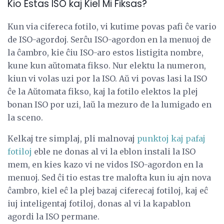
Kio Estas ISO kaj Kiel Mi Fiksas?
Kun via cifereca fotilo, vi kutime povas pafi ĉe vario
de ISO-agordoj. Serĉu ISO-agordon en la menuoj de
la ĉambro, kie ĉiu ISO-aro estos listigita nombre,
kune kun aŭtomata fikso. Nur elektu la numeron,
kiun vi volas uzi por la ISO. Aŭ vi povas lasi la ISO
ĉe la Aŭtomata fikso, kaj la fotilo elektos la plej
bonan ISO por uzi, laŭ la mezuro de la lumigado en
la sceno.
Kelkaj tre simplaj, pli malnovaj
punktoj kaj pafaj
fotiloj
eble ne donas al vi la eblon instali la ISO
mem, en kies kazo vi ne vidos ISO-agordon en la
menuoj. Sed ĉi tio estas tre malofta kun iu ajn nova
ĉambro, kiel eĉ la plej bazaj ciferecaj fotiloj, kaj eĉ
iuj inteligentaj fotiloj, donas al vi la kapablon
agordi la ISO permane.