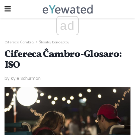
ad
Cifereca Ĉambroj
Ŝlosilaj konceptoj
Cifereca Ĉambro-Glosaro:
ISO
by Kyle Schurman