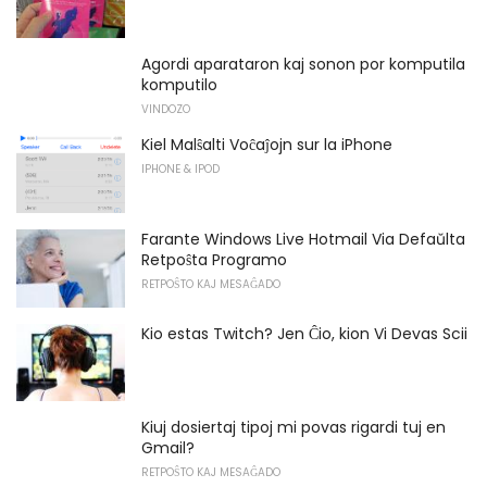
Agordi aparataron kaj sonon por komputila
komputilo
VINDOZO
Kiel Malŝalti Voĉaĵojn sur la iPhone
IPHONE & IPOD
Farante Windows Live Hotmail Via Defaŭlta
Retpoŝta Programo
RETPOŜTO KAJ MESAĜADO
Kio estas Twitch? Jen Ĉio, kion Vi Devas Scii
Kiuj dosiertaj tipoj mi povas rigardi tuj en
Gmail?
RETPOŜTO KAJ MESAĜADO