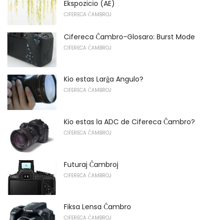
Ekspozicio (AE)
CIFERECA ĈAMBROJ
Cifereca Ĉambro-Glosaro: Burst Mode
CIFERECA ĈAMBROJ
Kio estas Larĝa Angulo?
CIFERECA ĈAMBROJ
Kio estas la ADC de Cifereca Ĉambro?
CIFERECA ĈAMBROJ
Futuraj Ĉambroj
CIFERECA ĈAMBROJ
Fiksa Lensa Ĉambro
CIFERECA ĈAMBROJ