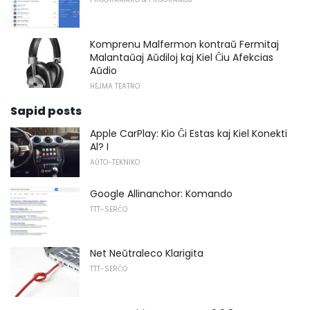
Komprenu Malfermon kontraŭ Fermitaj
Malantaŭaj Aŭdiloj kaj Kiel Ĉiu Afekcias
Aŭdio
HEJMA TEATRO
Sapid posts
Apple CarPlay: Kio Ĝi Estas kaj Kiel Konekti
Al? I
AŬTO-TEKNIKO
Google Allinanchor: Komando
TTT-SERĈO
Net Neŭtraleco Klarigita
TTT-SERĈO