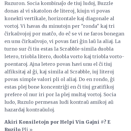
Ruzuron. Socia kombinaĵo de tiuj ludoj, Buzzle
donas al vi skatolon de literoj, kiujn vi povas
konekti vertikale, horizontale kaj diagonale al
vortoj. Vi havas du minutojn per "ronda" kaj tri
ĉirkaŭvojoj por matĉo, do eĉ se vi ne faros bonegan
en unu ĉirkaŭvojo, vi povas fari ĝin laŭ la aliaj. La
turno sur ĉi tiu estas la Scrabble-simila duobla
letero, triobla litero, duobla vorto kaj triobla vorto-
poentaroj. Ajna letero povas havi unu el ĉi tiuj
alfiksitaj al ĝi, kaj simila al Scrabble, iuj literoj
povas simple valori pli ol aliaj. Do en rondo, ĝi
estas plej bone koncentriĝi en ĉi tiuj gratifikoj
prefere ol nur iri por la plej multaj vortoj. Socia
ludo, Ruzulo permesas ludi kontraŭ amikoj aŭ
hazardaj kontraŭuloj.
Akiri Konsiletojn por Helpi Vin Gajni #? E
Ruzilo
Pli »