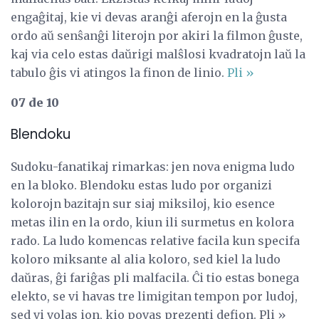
engaĝitaj, kie vi devas aranĝi aferojn en la ĝusta
ordo aŭ senŝanĝi literojn por akiri la filmon ĝuste,
kaj via celo estas daŭrigi malŝlosi kvadratojn laŭ la
tabulo ĝis vi atingos la finon de linio.
Pli »
07 de 10
Blendoku
Sudoku-fanatikaj rimarkas: jen nova enigma ludo
en la bloko. Blendoku estas ludo por organizi
kolorojn bazitajn sur siaj miksiloj, kio esence
metas ilin en la ordo, kiun ili surmetus en kolora
rado. La ludo komencas relative facila kun specifa
koloro miksante al alia koloro, sed kiel la ludo
daŭras, ĝi fariĝas pli malfacila. Ĉi tio estas bonega
elekto, se vi havas tre limigitan tempon por ludoj,
sed vi volas ion, kio povas prezenti defion. Pli »