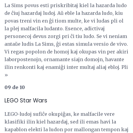
La Sims povus esti priskribitaj kiel la hazarda ludo
de ĉiuj hazardaj ludoj. Aŭ eble la hazarda ludo, kiu
povas treni vin en ĝi tiom multe, ke vi ludas pli ol
la plej malfacila ludanto. Esence, adictivaj
personecoj devus zorgi pri ĉi tiu ludo. Se vi neniam
antaŭe ludis La Sims, ĝi estas simula versio de vivo.
Vi regas popolon de homoj kaj okupas vin per akiri
laborpostenojn, ornamante siajn domojn, havante
ilin renkonti kaj enamiĝi inter multaj aliaj ebloj. Pli
»
09 de 10
LEGO Star Wars
LEGO-ludoj sufiĉe okupiĝas, ke malfacile vere
klasifiki ilin kiel hazardaj, sed ili emas havi la
kapablon elekti la ludon por mallongan tempon kaj