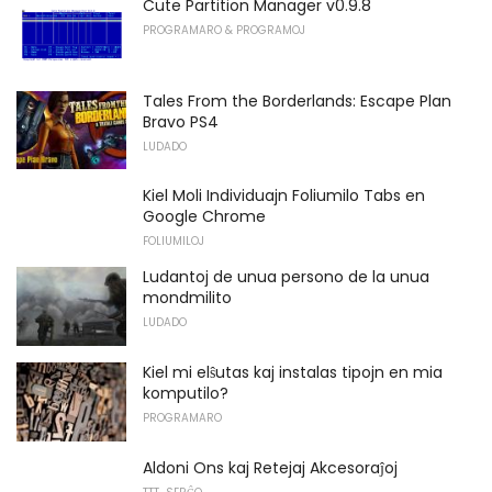
Cute Partition Manager v0.9.8
PROGRAMARO & PROGRAMOJ
Tales From the Borderlands: Escape Plan
Bravo PS4
LUDADO
Kiel Moli Individuajn Foliumilo Tabs en
Google Chrome
FOLIUMILOJ
Ludantoj de unua persono de la unua
mondmilito
LUDADO
Kiel mi elŝutas kaj instalas tipojn en mia
komputilo?
PROGRAMARO
Aldoni Ons kaj Retejaj Akcesoraĵoj