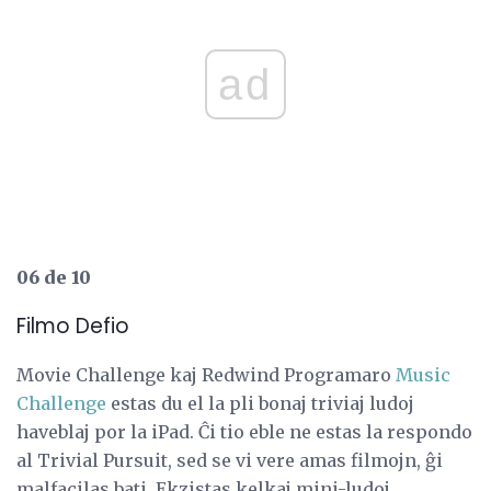
ad
06 de 10
Filmo Defio
Movie Challenge kaj Redwind Programaro
Music
Challenge
estas du el la pli bonaj triviaj ludoj
haveblaj por la iPad. Ĉi tio eble ne estas la respondo
al Trivial Pursuit, sed se vi vere amas filmojn, ĝi
malfacilas bati. Ekzistas kelkaj mini-ludoj