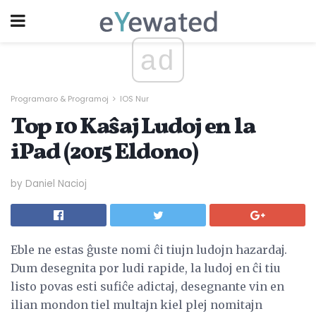
ad
Programaro & Programoj
IOS Nur
Top 10 Kaŝaj Ludoj en la
iPad (2015 Eldono)
by Daniel Nacioj
Eble ne estas ĝuste nomi ĉi tiujn ludojn hazardaj.
Dum desegnita por ludi rapide, la ludoj en ĉi tiu
listo povas esti sufiĉe adictaj, desegnante vin en
ilian mondon tiel multajn kiel plej nomitajn