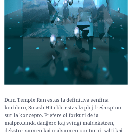
ad
Dum Temple Run estas la definitiva senfina
koridoro, Smash Hit eble estas la plej freŝa spino
sur la koncepto. Prefere ol forkuri de ia
malprofunda danĝero kaj svingi maldekstren,
dekstre, supren kaj malsupren por turni, salti kaj