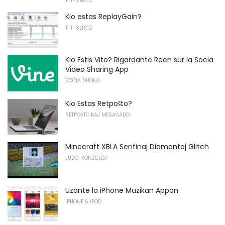
TTT-SERĈO
Kio estas ReplayGain?
TTT-SERĈO
Kio Estis Vito? Rigardante Reen sur la Socia
Video Sharing App
SOCIA DUONA
Kio Estas Retpoŝto?
RETPOŜTO KAJ MESAĜADO
Minecraft XBLA Senfinaj Diamantoj Glitch
LUDO-KONZOLOJ
Uzante la iPhone Muzikan Appon
IPHONE & IPOD