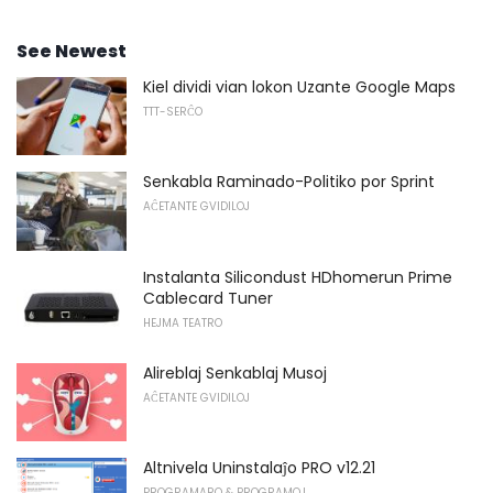
See Newest
Kiel dividi vian lokon Uzante Google Maps
TTT-SERĈO
Senkabla Raminado-Politiko por Sprint
AĈETANTE GVIDILOJ
Instalanta Silicondust HDhomerun Prime
Cablecard Tuner
HEJMA TEATRO
Alireblaj Senkablaj Musoj
AĈETANTE GVIDILOJ
Altnivela Uninstalaĵo PRO v12.21
PROGRAMARO & PROGRAMOJ