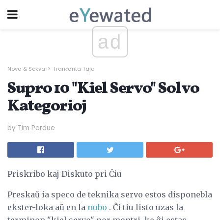
ad
Nova & Sekva
Tranĉanta Tajo
Supro 10 "Kiel Servo" Solvo
Kategorioj
by Tim Perdue
Priskribo kaj Diskuto pri Ĉiu
Preskaŭ ia speco de teknika servo estos disponebla
ekster-loka aŭ en la
nubo
. Ĉi tiu listo uzas la
terminon "kiel servo" por montri, ke ĝi estas