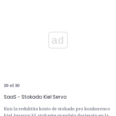
ad
10 el 10
SaaS - Stokado Kiel Servo
Kun la reduktita kosto de stokado pro konkurenco
kiel Amazon S3, stokante grandajn dosierojn en la