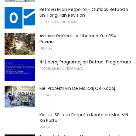
Retrovu Mian Retpoŝto - Outlook Retpoŝto
Un-Forigi Ilan Revizion
RETPOŜTO KAJ MESAĜADO
Assassin's Kredu IV: Libereco Krio PS4
Revizio
LUDADO
41 Liberaj Programoj pri Detruo-Programaro
PROGRAMARO & PROGRAMOJ
Kiel Protekti vin De Malicaj QR-Kodoj
TTT-SERĈO
Kiel Uzi SSL kun Retpoŝta Konto en Mac VIN
Xa Poŝto
MACOJ