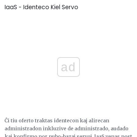
IaaS - Identeco Kiel Servo
ad
Ĉi tiu oferto traktas identecon kaj alirecan
administradon inkluzive de administrado, audado
kaj konfirmo por nubo-bazaj servoj. IaaS venas post