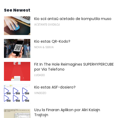
See Newest
Kio scii antaŭ aĉetado de komputila muso
AĈETANTE GVIDILOJ
Kio estas QR-Kodo?
NOVA & SEKVA
Fit In The Hole Reimagines SUPERHYPERCUBE
por Via Telefono
LUDADO
Kio estas ASF-dosiero?
VINDOZO
Uzu la Finaran Aplikon por Aliri Kaŝajn
Trajtojn