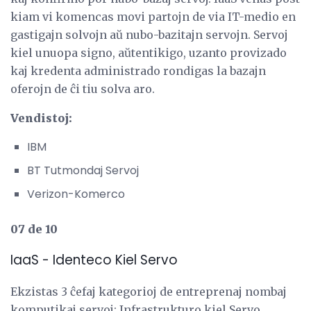
kiam vi komencas movi partojn de via IT-medio en
gastigajn solvojn aŭ nubo-bazitajn servojn. Servoj
kiel unuopa signo, aŭtentikigo, uzanto provizado
kaj kredenta administrado rondigas la bazajn
oferojn de ĉi tiu solva aro.
Vendistoj:
IBM
BT Tutmondaj Servoj
Verizon-Komerco
07 de 10
IaaS - Identeco Kiel Servo
Ekzistas 3 ĉefaj kategorioj de entreprenaj nombaj
komputikaj servoj: Infrastrukturo kiel Servo,