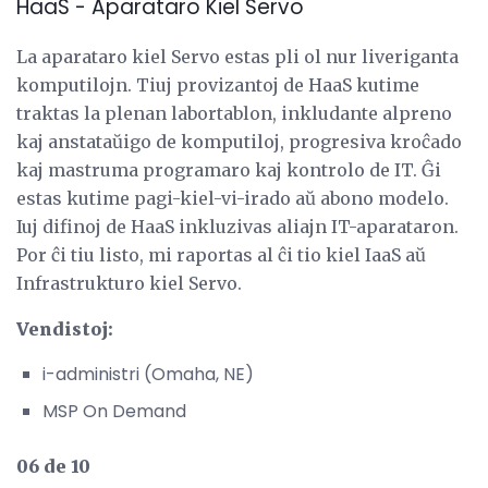
HaaS - Aparataro Kiel Servo
La aparataro kiel Servo estas pli ol nur liveriganta
komputilojn. Tiuj provizantoj de HaaS kutime
traktas la plenan labortablon, inkludante alpreno
kaj anstataŭigo de komputiloj, progresiva kroĉado
kaj mastruma programaro kaj kontrolo de IT. Ĝi
estas kutime pagi-kiel-vi-irado aŭ abono modelo.
Iuj difinoj de HaaS inkluzivas aliajn IT-aparataron.
Por ĉi tiu listo, mi raportas al ĉi tio kiel IaaS aŭ
Infrastrukturo kiel Servo.
Vendistoj:
i-administri (Omaha, NE)
MSP On Demand
06 de 10