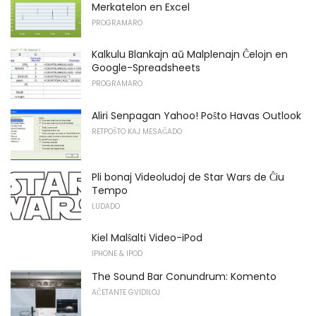
Merkatelon en Excel
PROGRAMARO
Kalkulu Blankajn aŭ Malplenajn Ĉelojn en
Google-Spreadsheets
PROGRAMARO
Aliri Senpagan Yahoo! Poŝto Havas Outlook
RETPOŜTO KAJ MESAĜADO
Pli bonaj Videoludoj de Star Wars de Ĉiu
Tempo
LUDADO
Kiel Malŝalti Video-iPod
IPHONE & IPOD
The Sound Bar Conundrum: Komento
AĈETANTE GVIDILOJ