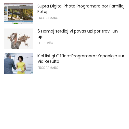
Supra Digital Photo Programaro por Familiaj
Fotoj
PROGRAMARO
6 Homaj serĉiloj Vi povas uzi por trovi iun
ajn
TTT-SERĈO
Kiel listigi Office-Programaro-Kapablojn sur
Via Rezulto
PROGRAMARO