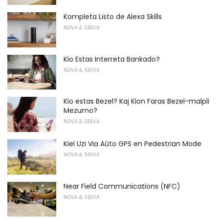
Kompleta Listo de Alexa Skills
NOVA & SEKVA
Kio Estas Interreta Bankado?
NOVA & SEKVA
Kio estas Bezel? Kaj Kion Faras Bezel-malpli
Mezumo?
NOVA & SEKVA
Kiel Uzi Via Aŭto GPS en Pedestrian Mode
NOVA & SEKVA
Near Field Communications (NFC)
NOVA & SEKVA