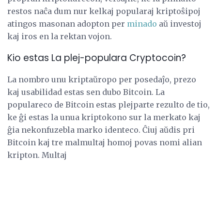
restos naĉa dum nur kelkaj popularaj kriptoŝipoj
atingos masonan adopton per
minado
aŭ investoj
kaj iros en la rektan vojon.
Kio estas La plej-populara Cryptocoin?
La nombro unu kriptaŭropo per posedaĵo, prezo
kaj usabilidad estas sen dubo Bitcoin. La
populareco de Bitcoin estas plejparte rezulto de tio,
ke ĝi estas la unua kriptokono sur la merkato kaj
ĝia nekonfuzebla marko identeco. Ĉiuj aŭdis pri
Bitcoin kaj tre malmultaj homoj povas nomi alian
kripton. Multaj