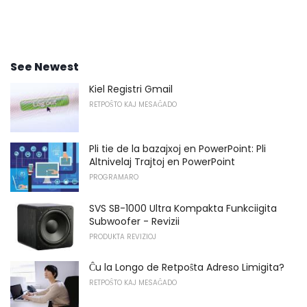
See Newest
Kiel Registri Gmail
RETPOŜTO KAJ MESAĜADO
Pli tie de la bazajxoj en PowerPoint: Pli
Altnivelaj Trajtoj en PowerPoint
PROGRAMARO
SVS SB-1000 Ultra Kompakta Funkciigita
Subwoofer - Revizii
PRODUKTA REVIZIOJ
Ĉu la Longo de Retpoŝta Adreso Limigita?
RETPOŜTO KAJ MESAĜADO