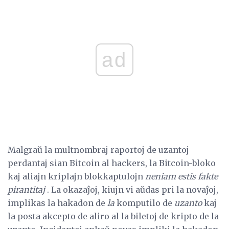
ad
Malgraŭ la multnombraj raportoj de uzantoj
perdantaj sian Bitcoin al hackers, la Bitcoin-bloko
kaj aliajn kriplajn blokkaptulojn
neniam estis fakte
pirantitaj
. La okazaĵoj, kiujn vi aŭdas pri la novaĵoj,
implikas la hakadon de
la
komputilo de
uzanto
kaj
la posta akcepto de aliro al la biletoj de kripto de la