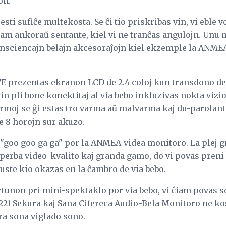
on.
sti sufiĉe multekosta. Se ĉi tio priskribas vin, vi eble 
m ankoraŭ sentante, kiel vi ne tranĉas angulojn. Unu ma
nsciencajn belajn akcesoraĵojn kiel ekzemple la ANMEA
prezentas ekranon LCD de 2.4 coloj kun transdono de v
 vin pli bone konektitaj al via bebo inkluzivas nokta vizi
armoj se ĝi estas tro varma aŭ malvarma kaj du-parolant
 8 horojn sur akuzo.
"goo goo ga ga" por la ANMEA-videa monitoro. La plej g
 superba video-kvalito kaj granda gamo, do vi povas preni
uste kio okazas en la ĉambro de via bebo.
ortunon pri mini-spektaklo por via bebo, vi ĉiam povas s
1 Sekura kaj Sana Cifereca Audio-Bela Monitoro ne kos
ra sona viglado sono.