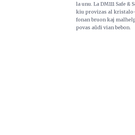
la unu. La DM111 Safe &
kiu provizas al kristalo
fonan bruon kaj malhelpa
povas aŭdi vian bebon.