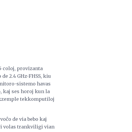
 coloj, provizanta
o de 2.4 GHz-FHSS, kiu
onitoro-sistemo havas
 kaj ses horoj kun la
 ekzemple tekkomputiloj
voĉo de via bebo kaj
i volas trankviligi vian