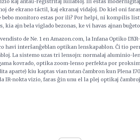
io kaj antaŭ-registritaj lullabioj. Ili estas modernigita
oj de ekrano táctil, kaj ekranaj vidaĵoj. Do kiel oni far
 bebo monitoro estas por ili? Por helpi, ni kompilis list
, kia ajn bela viglado bezonas, ke vi havas ajnan buĝeto
a vendisto de Ne. 1 en Amazon.com, la Infana Optiko DXR
eco havi interŝanĝeblan optikan lenskapablon. Ĉi tio p
oj. La sistemo uzas tri lensojn: normalaj aluminio-len
gama kovrado, optika zoom-lenso perfekta por proksi
dita aparte) kiu kaptas vian tutan ĉambron kun Plena 1
la IR-nokta vizio, faras ĝin unu el la plej optikaj ĉambr