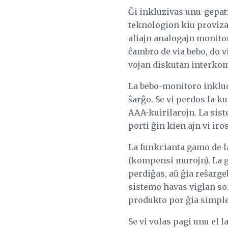
Ĝi inkluzivas unu-gepa
teknologion kiu proviza
aliajn analogajn monitor
ĉambro de via bebo, do v
vojan diskutan interkom
La bebo-monitoro inkluda
ŝarĝo. Se vi perdos la k
AAA-kuirilarojn. La sist
porti ĝin kien ajn vi ir
La funkcianta gamo de la
(kompensi murojn). La ge
perdiĝas, aŭ ĝia reŝarge
sistemo havas viglan son
produkto por ĝia simplec
Se vi volas pagi unu el l