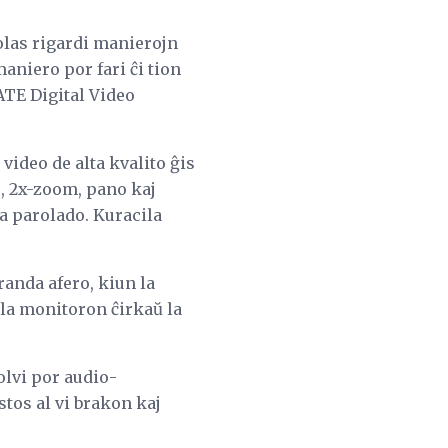
volas rigardi manierojn
niero por fari ĉi tion
TE Digital Video
ideo de alta kvalito ĝis
o, 2x-zoom, pano kaj
a parolado. Kuracila
randa afero, kiun la
 la monitoron ĉirkaŭ la
olvi por audio-
tos al vi brakon kaj