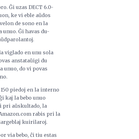
ro. Ĝi uzas DECT 6.0-
on, ke vi eble aŭdos
ivelon de sono en la
a unuo. Ĝi havas du-
aŭdparolantoj.
da viglado en unu sola
povas anstataŭigi du
a unuo, do vi povas
umo.
 150 piedoj en la interno
ĝi kaj la bebo unuo
i pri aŭskultado, la
 Amazon.com rabis pri la
argeblaj kuirilaroj.
r via bebo, ĉi tiu estas