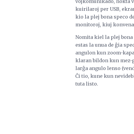
vojkomunikado, nokta viz
kuirilaroj per USB, ekran
kio la plej bona speco de
monitoroj, kiuj konvenas
Nomita kiel la plej bon
estas la unua de ĝia sp
angulon kun zoom-kapabl
klaran bildon kun mez-
larĝa angulo lenso (ven
Ĉi tio, kune kun nevideb
tuta listo.