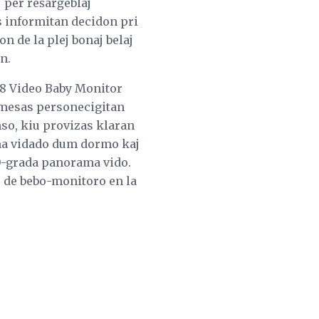
j per reŝarĝeblaj
as informitan decidon pri
on de la plej bonaj belaj
n.
-8 Video Baby Monitor
ermesas personecigitan
so, kiu provizas klaran
ma vidado dum dormo kaj
70-grada panorama vido.
oj de bebo-monitoro en la