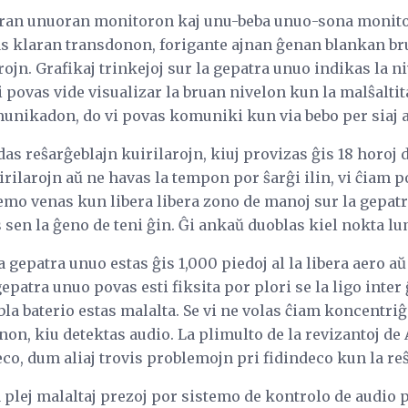
tran unuoran monitoron kaj unu-beba unuo-sona monito
s klaran transdonon, forigante ajnan ĝenan blankan bru
ojn. Grafikaj trinkejoj sur la gepatra unuo indikas la n
i povas vide visualizar la bruan nivelon kun la malŝaltit
unikadon, do vi povas komuniki kun via bebo per siaj 
s reŝarĝeblajn kuirilarojn, kiuj provizas ĝis 18 horoj 
uirilarojn aŭ ne havas la tempon por ŝarĝi ilin, vi ĉiam 
emo venas kun libera libera zono de manoj sur la gepatr
os sen la ĝeno de teni ĝin. Ĝi ankaŭ duoblas kiel nokta l
 gepatra unuo estas ĝis 1,000 piedoj al la libera aero aŭ
patra unuo povas esti fiksita por plori se la ligo inter 
bla baterio estas malalta. Se vi ne volas ĉiam koncentriĝ
on, kiu detektas audio. La plimulto de la revizantoj de
o, dum aliaj trovis problemojn pri fidindeco kun la reŝ
a plej malaltaj prezoj por sistemo de kontrolo de audio po