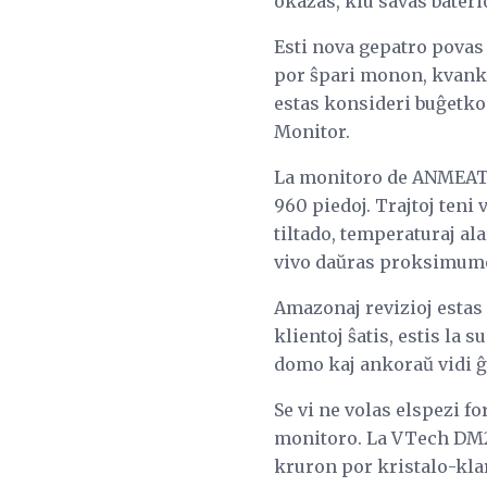
okazas, kiu savas bateri
Esti nova gepatro povas e
por ŝpari monon, kvanka
estas konsideri buĝetko
Monitor.
La monitoro de ANMEATE 
960 piedoj. Trajtoj teni
tiltado, temperaturaj al
vivo daŭras proksimume
Amazonaj revizioj estas 
klientoj ŝatis, estis la
domo kaj ankoraŭ vidi ĝ
Se vi ne volas elspezi f
monitoro. La VTech DM22
kruron por kristalo-kla