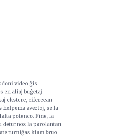
sdoni video ĝis
 en aliaj buĝetaj
aj ekstere, ciferecan
 helpema avertoj, se la
alta potenco. Fine, la
iu deturnos la parolantan
ate turniĝas kiam bruo