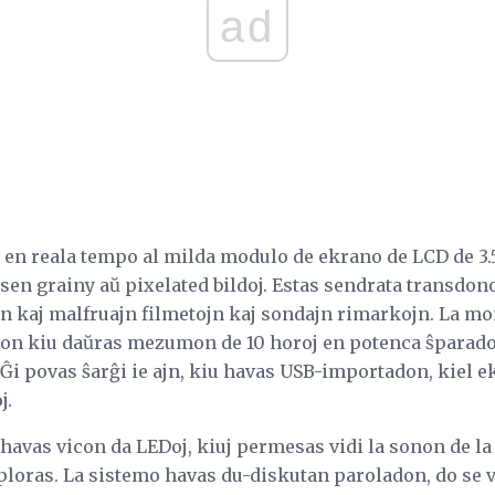
ad
 en reala tempo al milda modulo de ekrano de LCD de 3.5
sen grainy aŭ pixelated bildoj. Estas sendrata transdon
n kaj malfruajn filmetojn kaj sondajn rimarkojn. La m
on kiu daŭras mezumon de 10 horoj en potenca ŝparado,
Ĝi povas ŝarĝi ie ajn, kiu havas USB-importadon, kiel
j.
havas vicon da LEDoj, kiuj permesas vidi la sonon de la 
i ploras. La sistemo havas du-diskutan paroladon, do se v