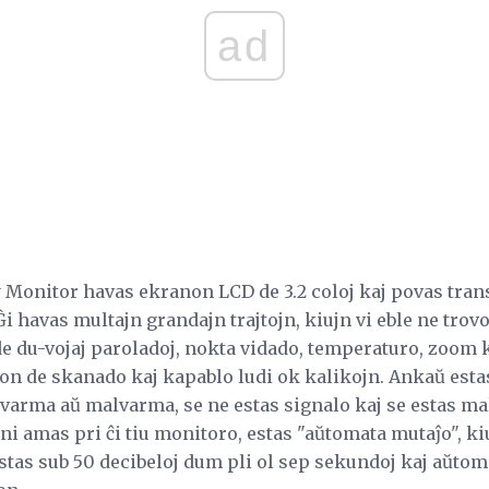
ad
 Monitor havas ekranon LCD de 3.2 coloj kaj povas tran
 havas multajn grandajn trajtojn, kiujn vi eble ne trovos
e du-vojaj paroladoj, nokta vidado, temperaturo, zoom k
on de skanado kaj kapablo ludi ok kalikojn. Ankaŭ estas
varma aŭ malvarma, se ne estas signalo kaj se estas mal
 ni amas pri ĉi tiu monitoro, estas "aŭtomata mutaĵo", k
tas sub 50 decibeloj dum pli ol sep sekundoj kaj aŭtom