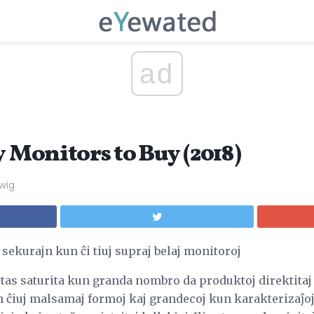
ad
y Monitors to Buy (2018)
dwig
sekurajn kun ĉi tiuj supraj belaj monitoroj
tas saturita kun granda nombro da produktoj direktitaj 
n ĉiuj malsamaj formoj kaj grandecoj kun karakterizaĵoj