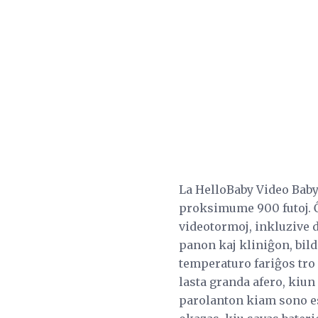
La HelloBaby Video Baby
proksimume 900 futoj. Ĝi
videotormoj, inkluzive d
panon kaj kliniĝon, bild
temperaturo fariĝos tro 
lasta granda afero, kiun
parolanton kiam sono es