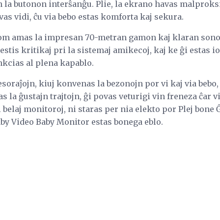
en la butonon interŝanĝu. Plie, la ekrano havas malpro
vas vidi, ĉu via bebo estas komforta kaj sekura.
om amas la impresan 70-metran gamon kaj klaran sonon 
tis kritikaj pri la sistemaj amikecoj, kaj ke ĝi estas 
unkcias al plena kapablo.
esoraĵojn, kiuj konvenas la bezonojn por vi kaj via bebo, 
s la ĝustajn trajtojn, ĝi povas veturigi vin freneza ĉar v
 belaj monitoroj, ni staras per nia elekto por Plej bone 
aby Video Baby Monitor estas bonega eblo.