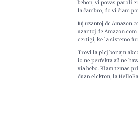
bebon, vi povas paroli 
la ĉambro, do vi ĉiam po
Iuj uzantoj de Amazon.c
uzantoj de Amazon.com es
certigi, ke la sistemo f
Trovi la plej bonajn akc
io ne perfekta aŭ ne hava
via bebo. Kiam temas pri
duan elekton, la HelloB