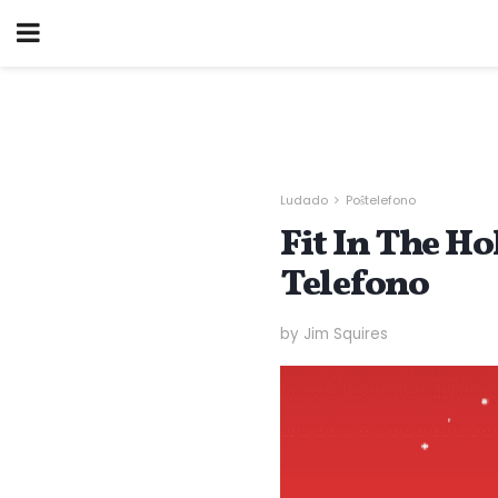
Ludado
Poŝtelefono
Fit In The 
Telefono
by Jim Squires