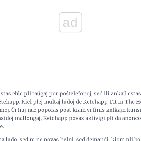
ad
estas eble pli taŭgaj por poŝtelefonoj, sed ili ankaŭ est
chapp. Kiel plej multaj ludoj de Ketchapp, Fit In The H
oj. Ĉi tiuj nur popolas post kiam vi finis kelkajn kuns
idoj mallongaj, Ketchapp povas aktivigi pli da anoncoj o
e.
na ludo, sed ni ne povas helpi, sed demandi, kiom pli bo