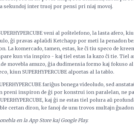
a sekundoj inter truoj por pensi pri niaj movoj.
SUPERHYPERCUBE veni al poŝtelefono, la lasta afero, kiun
gulo, ĝi pravas aplaŭdi Ketchapp por meti la penadon be
n. La komercado, tamen, estas, ke ĉi tiu speco de kree
e kun via inspiro - kaj tiel estas la kazo ĉi tie. Tiel 
pide movebla amuzo, ĝia dudimensia formo kaj fokuso al
co, kiun SUPERHYPERCUBE alportas al la tablo.
UPERHYPERCUBE fariĝus bonega videoludo, sed anstataŭ t
n preni inspiron de ĝi por konstrui ion paralelan, ne pa
SUPERHYPERCUBE, kaj ĝi ne estas tiel polura aŭ profunda
e certan diron, ke fanoj de unu trovos multajn ĝuadon e
ponebla en la App Store kaj Google Play.