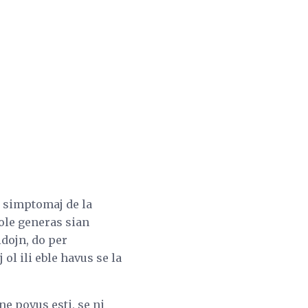
as simptomaj de la
ole generas sian
idojn, do per
l ili eble havus se la
ne povus esti, se ni