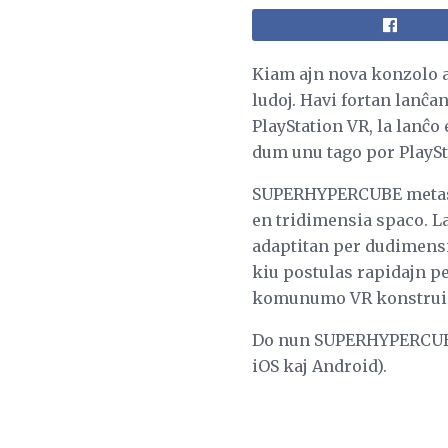
Kiam ajn nova konzolo aŭ
ludoj. Havi fortan lanĉa
PlayStation VR, la lanĉo 
dum unu tago por PlaySta
SUPERHYPERCUBE metas lu
en tridimensia spaco. La
adaptitan per dudimensia
kiu postulas rapidajn pe
komunumo VR konstruis 
Do nun SUPERHYPERCUBE 
iOS kaj Android).