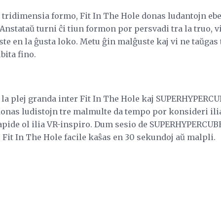
n tridimensia formo, Fit In The Hole donas ludantojn e
 Anstataŭ turni ĉi tiun formon por persvadi tra la truo, 
te en la ĝusta loko. Metu ĝin malĝuste kaj vi ne taŭgas t
bita fino.
 la plej granda inter Fit In The Hole kaj SUPERHYPERCUB
donas ludistojn tre malmulte da tempo por konsideri ilia
 rapide ol ilia VR-inspiro. Dum sesio de SUPERHYPERCUBE
 Fit In The Hole facile kaŝas en 30 sekundoj aŭ malpli.