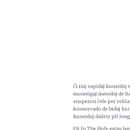
Ĉi tiuj rapidaj kunsidoj 
monetigaj metodoj de Ket
enspezon ĉefe per reklam
konservado de ludaj kuns
kunsidoj daŭris pli long
Fit In The Hole estas bo