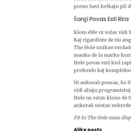
povus havi kelkajn pli d
Ŝanĝi Povas Esti Riĉa
Kiom eble ni volas vidi 
Kaj rigardinte de tiu an
The Hole unikan tordado
manko de la marko kompar
Hole povas esti kiel ra
profundo kaj komplekse
Ni ankoraŭ pensas, ke S
vidi aliajn programistoj
Hole ne estas klono de 
ankoraŭ sentas nekredebl
Fit In The Hole estas dis
Alike posts