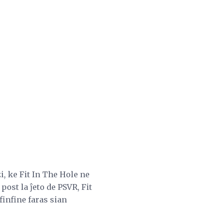
, ke Fit In The Hole ne
post la ĵeto de PSVR, Fit
infine faras sian