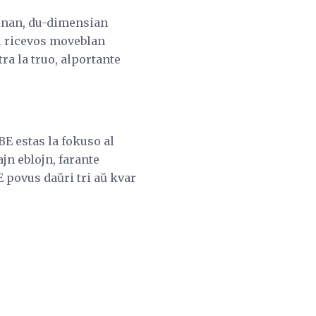
benan, du-dimensian
vi ricevos moveblan
ra la truo, alportante
E estas la fokuso al
jn eblojn, farante
 povus daŭri tri aŭ kvar