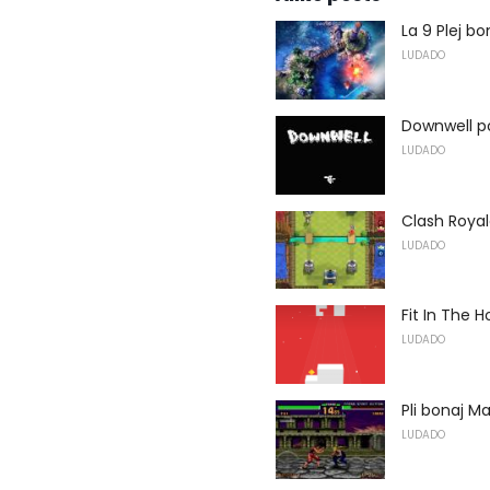
La 9 Plej bo
LUDADO
Downwell po
LUDADO
Clash Royal
LUDADO
Fit In The 
LUDADO
Pli bonaj M
LUDADO