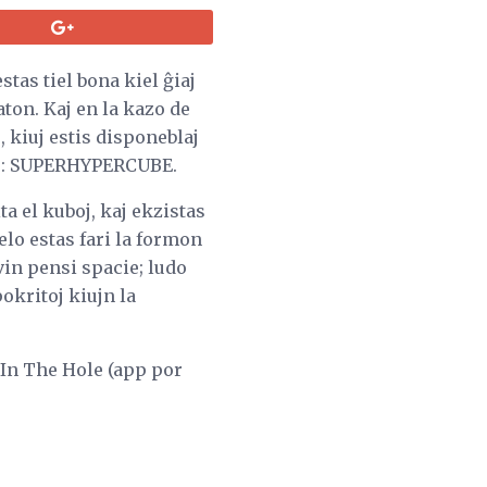
tas tiel bona kiel ĝiaj
aton. Kaj en la kazo de
, kiuj estis disponeblaj
poj: SUPERHYPERCUBE.
 el kuboj, kaj ekzistas
elo estas fari la formon
vin pensi spacie; ludo
okritoj kiujn la
In The Hole (app por