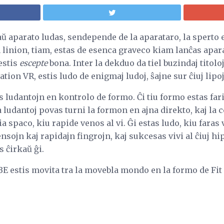
 aparato ludas, sendepende de la aparataro, la sperto es
n linion, tiam, estas de esenca graveco kiam lanĉas apar
estis
escepte
bona. Inter la dekduo da tiel buzindaj titoloj
tion VR, estis ludo de enigmaj ludoj, ŝajne sur ĉiuj li
dantojn en kontrolo de formo. Ĉi tiu formo estas farita
 ludantoj povas turni la formon en ajna direkto, kaj la c
 spaco, kiu rapide venos al vi. Ĝi estas ludo, kiu faras 
nsojn kaj rapidajn fingrojn, kaj sukcesas vivi al ĉiuj hip
ĉirkaŭ ĝi.
estis movita tra la movebla mondo en la formo de Fit 