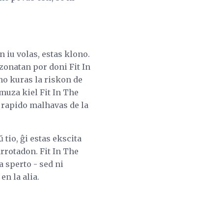
 iu volas, estas klono.
zonatan por doni Fit In
mo kuras la riskon de
amuza kiel Fit In The
 rapido malhavas de la
io, ĝi estas ekscita
rrotadon. Fit In The
 sperto - sed ni
n la alia.