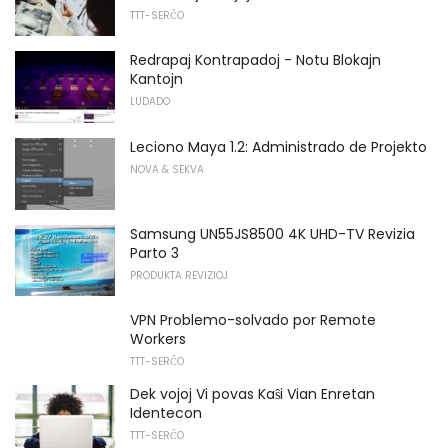
TTT-SERĈO
Redrapaj Kontrapadoj - Notu Blokajn
Kantojn
LUDADO
Leciono Maya 1.2: Administrado de Projekto
NOVA & SEKVA
Samsung UN55JS8500 4K UHD-TV Revizia
Parto 3
PRODUKTA REVIZIOJ
VPN Problemo-solvado por Remote
Workers
TTT-SERĈO
Dek vojoj Vi povas Kaŝi Vian Enretan
Identecon
TTT-SERĈO