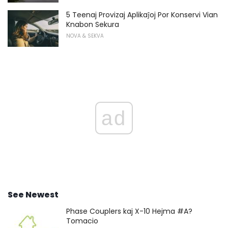
5 Teenaj Provizaj Aplikaĵoj Por Konservi Vian
Knabon Sekura
NOVA & SEKVA
ad
See Newest
Phase Couplers kaj X-10 Hejma #A?
Tomacio