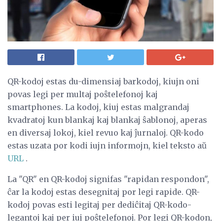
QR-kodoj estas du-dimensiaj barkodoj, kiujn oni
povas legi per multaj poŝtelefonoj kaj
smartphones. La kodoj, kiuj estas malgrandaj
kvadratoj kun blankaj kaj blankaj ŝablonoj, aperas
en diversaj lokoj, kiel revuo kaj ĵurnaloj. QR-kodo
estas uzata por kodi iujn informojn, kiel teksto aŭ
URL
.
La "QR" en QR-kodoj signifas "rapidan respondon",
ĉar la kodoj estas desegnitaj por legi rapide. QR-
kodoj povas esti legitaj per dediĉitaj QR-kodo-
legantoj kaj per iuj poŝtelefonoj. Por legi QR-kodon,