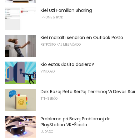
Kiel Uzi Familion Sharing
IPHONE & IPOD
Kiel malŝalti sendilon en Outlook Poŝto
RETPOŜTO KAJ MESAĜADO
Kio estas ŝlosita dosiero?
VINDOZO
Dek Bazaj Reta Serĉaj Terminoj Vi Devas Scii
TTT-SERĈO
Problemo pri Bazaj Problemoj de
PlayStation VR-Ŝlosila
LUDADO