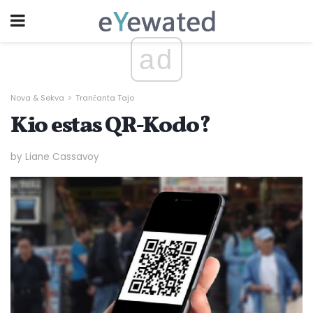
ad
Nova & Sekva
Tranĉanta Tajo
Kio estas QR-Kodo?
by Liane Cassavoy