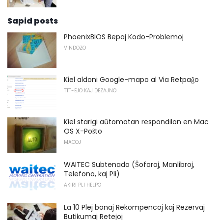
Sapid posts
PhoenixBIOS Bepaj Kodo-Problemoj
VINDOZO
Kiel aldoni Google-mapo al Via Retpaĝo
TTT-EJO KAJ DEZAJNO
Kiel starigi aŭtomatan respondilon en Mac
OS X-Poŝto
MACOJ
WAITEC Subtenado (Ŝoforoj, Manlibroj,
Telefono, kaj Pli)
AKIRI PLI HELPO
La 10 Plej bonaj Rekompencoj kaj Rezervaj
Butikumaj Retejoj