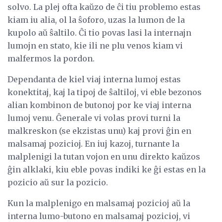
solvo. La plej ofta kaŭzo de ĉi tiu problemo estas
kiam iu alia, ol la ŝoforo, uzas la lumon de la
kupolo aŭ ŝaltilo. Ĉi tio povas lasi la internajn
lumojn en stato, kie ili ne plu venos kiam vi
malfermos la pordon.
Dependanta de kiel viaj interna lumoj estas
konektitaj, kaj la tipoj de ŝaltiloj, vi eble bezonos
alian kombinon de butonoj por ke viaj interna
lumoj venu. Ĝenerale vi volas provi turni la
malkreskon (se ekzistas unu) kaj provi ĝin en
malsamaj pozicioj. En iuj kazoj, turnante la
malplenigi la tutan vojon en unu direkto kaŭzos
ĝin alklaki, kiu eble povas indiki ke ĝi estas en la
pozicio aŭ sur la pozicio.
Kun la malplenigo en malsamaj pozicioj aŭ la
interna lumo-butono en malsamaj pozicioj, vi