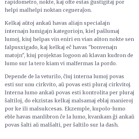
rapidometro, nokte, kaj ofte estas ĝustigitaj por
helpi malhelpi noktan cegueraĵon.
Kelkaj aŭtoj ankaŭ havas aliajn specialajn
internajn lumigajn kategoriojn, kiel paŝlumaj
lumoj, kiuj helpas vin eniri en vian aŭton nokte sen
falpusxigado, kaj kelkaj eĉ havas "bonvenajn
matojn", kiuj projektas logoon aŭ klavan kudron de
lumo sur la tero kiam vi malfermas la pordo.
Depende de la veturilo, ĉiuj interna lumoj povas
esti sur unu cirkvito, aŭ povas esti pluraj cirkvitoj.
Interna lumo ankaŭ povas esti kontrolita per pluraj
ŝaltiloj, do ekzistas kelkaj malsamaj eblaj manieroj
por ke ili malsukcesas. Ekzemple, kupolo-lumo
eble havas manlibron ĉe la lumo, kvankam ĝi ankaŭ
povas ŝalti aŭ malŝalti, per ŝaltilo sur la dash.