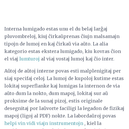
Interna lumigado estas unu el du belaj larĝaj
pluvombreloj, kiuj ĉirkaŭprenas ĉiujn malsamajn
tipojn de lumoj en kaj ĉirkaŭ via aŭto. La alia
kategorio estas ekstera lumigado, kiu kovras ĉion
el viaj
lumturoj
al viaj vostaj lumoj kaj ĉio inter.
Aŭtoj de aŭtoj interne povas esti malplenigitaj per
siaj specifaj celoj. La lumoj de kupoloj kutime estas
lokitaj superflanke kaj lumigas la internon de via
aŭto dum la nokto, dum mapoj, lokitaj sur aŭ
proksime de la sunaj pizoj, estis originale
desegnitaj por laŭvorte faciligi la legadon de fizikaj
mapoj (ligoj al PDF) nokte. La labordaŭroj povas
helpi vin vidi viajn instrumentojn
, kiel la