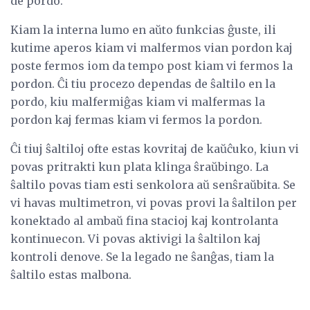
de pordo.
Kiam la interna lumo en aŭto funkcias ĝuste, ili
kutime aperos kiam vi malfermos vian pordon kaj
poste fermos iom da tempo post kiam vi fermos la
pordon. Ĉi tiu procezo dependas de ŝaltilo en la
pordo, kiu malfermiĝas kiam vi malfermas la
pordon kaj fermas kiam vi fermos la pordon.
Ĉi tiuj ŝaltiloj ofte estas kovritaj de kaŭĉuko, kiun vi
povas pritrakti kun plata klinga ŝraŭbingo. La
ŝaltilo povas tiam esti senkolora aŭ senŝraŭbita. Se
vi havas multimetron, vi povas provi la ŝaltilon per
konektado al ambaŭ fina stacioj kaj kontrolanta
kontinuecon. Vi povas aktivigi la ŝaltilon kaj
kontroli denove. Se la legado ne ŝanĝas, tiam la
ŝaltilo estas malbona.