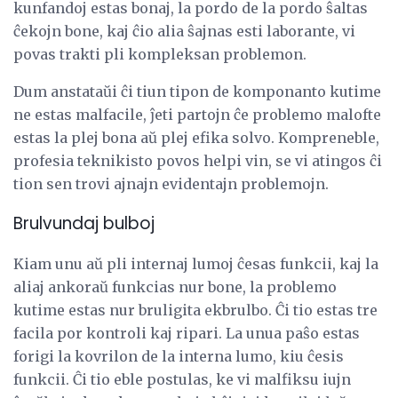
kunfandoj estas bonaj, la pordo de la pordo ŝaltas
ĉekojn bone, kaj ĉio alia ŝajnas esti laborante, vi
povas trakti pli kompleksan problemon.
Dum anstataŭi ĉi tiun tipon de komponanto kutime
ne estas malfacile, ĵeti partojn ĉe problemo malofte
estas la plej bona aŭ plej efika solvo. Kompreneble,
profesia teknikisto povos helpi vin, se vi atingos ĉi
tion sen trovi ajnajn evidentajn problemojn.
Brulvundaj bulboj
Kiam unu aŭ pli internaj lumoj ĉesas funkcii, kaj la
aliaj ankoraŭ funkcias nur bone, la problemo
kutime estas nur bruligita ekbrulbo. Ĉi tio estas tre
facila por kontroli kaj ripari. La unua paŝo estas
forigi la kovrilon de la interna lumo, kiu ĉesis
funkcii. Ĉi tio eble postulas, ke vi malfiksu iujn