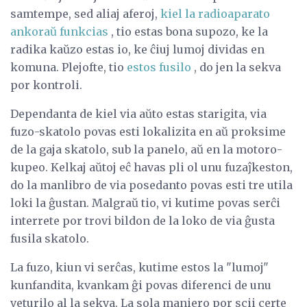
samtempe, sed aliaj aferoj,
kiel la radioaparato
ankoraŭ funkcias
, tio estas bona supozo, ke la
radika kaŭzo estas io, ke ĉiuj lumoj dividas en
komuna. Plejofte, tio
estos fusilo
, do jen la sekva
por kontroli.
Dependanta de kiel via aŭto estas starigita, via
fuzo-skatolo povas esti lokalizita en aŭ proksime
de la gaja skatolo, sub la panelo, aŭ en la motoro-
kupeo. Kelkaj aŭtoj eĉ havas pli ol unu fuzaĵkeston,
do la manlibro de via posedanto povas esti tre utila
loki la ĝustan. Malgraŭ tio, vi kutime povas serĉi
interrete por trovi bildon de la loko de via ĝusta
fusila skatolo.
La fuzo, kiun vi serĉas, kutime estos la "lumoj"
kunfandita, kvankam ĝi povas diferenci de unu
veturilo al la sekva. La sola maniero por scii certe