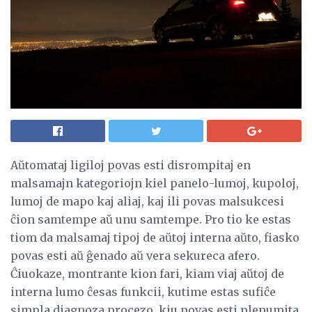
Aŭtomataj ligiloj povas esti disrompitaj en
malsamajn kategoriojn kiel panelo-lumoj, kupoloj,
lumoj de mapo kaj aliaj, kaj ili povas malsukcesi
ĉion samtempe aŭ unu samtempe. Pro tio ke estas
tiom da malsamaj tipoj de aŭtoj interna aŭto, fiasko
povas esti aŭ ĝenado aŭ vera sekureca afero.
Ĉiuokaze, montrante kion fari, kiam viaj aŭtoj de
interna lumo ĉesas funkcii, kutime estas sufiĉe
simpla diagnoza procezo, kiu povas esti plenumita