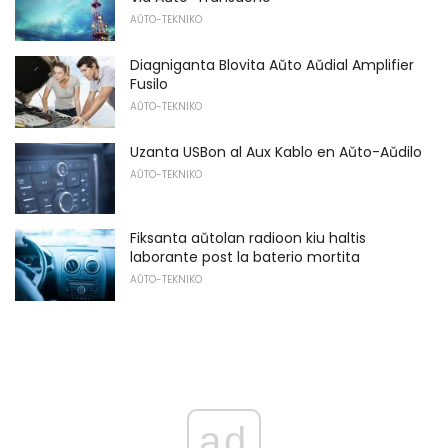
AŬTO-TEKNIKO
Diagniganta Blovita Aŭto Aŭdial Amplifier
Fusilo
AŬTO-TEKNIKO
Uzanta USBon al Aux Kablo en Aŭto-Aŭdilo
AŬTO-TEKNIKO
Fiksanta aŭtolan radioon kiu haltis
laborante post la baterio mortita
AŬTO-TEKNIKO
ad