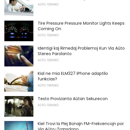
AŬTO-TEKNIKO
Tire Pressure Pressure Monitor Lights Keeps
Coming On
AŬTO-TEKNIKO
Identigi kaj Rimedaj Problemoj Kun Via Aŭto
Stereo Parolanto
AŬTO-TEKNIKO
Kial ne mia ELM327 iPhone adaptilo
funkcias?
AŬTO-TEKNIKO
Testo Provizanta Aŭtan Sekurecon
AŬTO-TEKNIKO
Kiel Trovi la Plej Bonajn FM-Frekvencojn por
Via Aŭto-Transdono