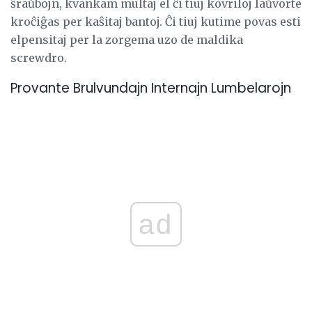
ŝraŭbojn, kvankam multaj el ĉi tiuj kovriloj laŭvorte
kroĉiĝas per kaŝitaj bantoj. Ĉi tiuj kutime povas esti
elpensitaj per la zorgema uzo de maldika
screwdro.
Provante Brulvundajn Internajn Lumbelarojn
ad