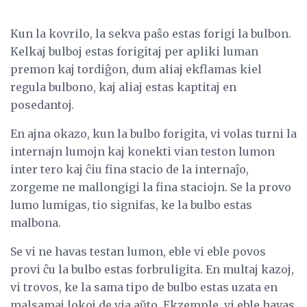
Kun la kovrilo, la sekva paŝo estas forigi la bulbon.
Kelkaj bulboj estas forigitaj per apliki luman
premon kaj tordiĝon, dum aliaj ekflamas kiel
regula bulbono, kaj aliaj estas kaptitaj en
posedantoj.
En ajna okazo, kun la bulbo forigita, vi volas turni la
internajn lumojn kaj konekti vian teston lumon
inter tero kaj ĉiu fina stacio de la internaĵo,
zorgeme ne mallongigi la fina staciojn. Se la provo
lumo lumigas, tio signifas, ke la bulbo estas
malbona.
Se vi ne havas testan lumon, eble vi eble povos
provi ĉu la bulbo estas forbruligita. En multaj kazoj,
vi trovos, ke la sama tipo de bulbo estas uzata en
malsamaj lokoj de via aŭto. Ekzemple, vi eble havas