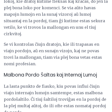
lokoj, kie dratoj kutime fleksas kaj kraĉas, do jen la
plej bona loko por komenci. Se via aŭto havas
mapojn lumojn en la sunaj vizoroj aŭ lumoj
situantaj en la pordoj, tiam ĝi kutime estas sekura
vetilo, ke vi trovos la mallongan en unu el tiuj
cirkvitoj.
Se vi kontrolas ĉiujn dratojn, kie ili trapasas en
viajn pordojn, aŭ en sunajn vizojn, kaj ne povas
trovi la mallongan, tiam via plej bona vetas estas
nomi profesian.
Malbona Pordo Ŝaltas kaj Internaj Lumoj
La lasta punkto de fiasko, kiu povas influi ĉiujn
viajn internajn lumojn samtempe, estas malbona
pordoŝaltilo. Ĉi tiuj ŝaltiloj troviĝas en la pordoj de
la plej multaj aŭtoj, do ili ofte estas nomataj pordoj