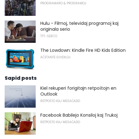
PROGRAMARO & PROGRAMOJ
Hulu - Filmoj, televidaj programoj kaj
originala serio
TTT-SERĈO
The Lowdown: Kindle Fire HD Kids Edition
AĈETANTE GVIDILOJ
Sapid posts
Kiel rekuperi forigitajn retpoŝtojn en
Outlook
RETPOŜTO KAJ MESAĜADO
Facebook Babilejo Konsiloj kaj Trukoj
RETPOŜTO KAJ MESAĜADO