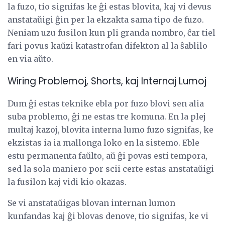
la fuzo, tio signifas ke ĝi estas blovita, kaj vi devus
anstataŭigi ĝin per la ekzakta sama tipo de fuzo.
Neniam uzu fusilon kun pli granda nombro, ĉar tiel
fari povus kaŭzi katastrofan difekton al la ŝablilo
en via aŭto.
Wiring Problemoj, Shorts, kaj Internaj Lumoj
Dum ĝi estas teknike ebla por fuzo blovi sen alia
suba problemo, ĝi ne estas tre komuna. En la plej
multaj kazoj, blovita interna lumo fuzo signifas, ke
ekzistas ia ia mallonga loko en la sistemo. Eble
estu permanenta faŭlto, aŭ ĝi povas esti tempora,
sed la sola maniero por scii certe estas anstataŭigi
la fusilon kaj vidi kio okazas.
Se vi anstataŭigas blovan internan lumon
kunfandas kaj ĝi blovas denove, tio signifas, ke vi