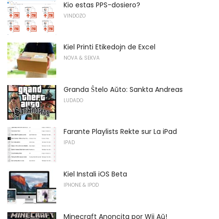
Kio estas PPS-dosiero?
VINDOZO
Kiel Printi Etikedojn de Excel
NOVA & SEKVA
Granda Ŝtelo Aŭto: Sankta Andreas
LUDADO
Farante Playlists Rekte sur La iPad
IPAD
Kiel Instali iOS Beta
IPHONE & IPOD
Minecraft Anoncita por Wii Aŭ!