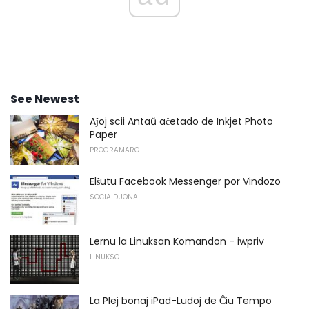
See Newest
Aĵoj scii Antaŭ aĉetado de Inkjet Photo
Paper
PROGRAMARO
Elŝutu Facebook Messenger por Vindozo
SOCIA DUONA
Lernu la Linuksan Komandon - iwpriv
LINUKSO
La Plej bonaj iPad-Ludoj de Ĉiu Tempo