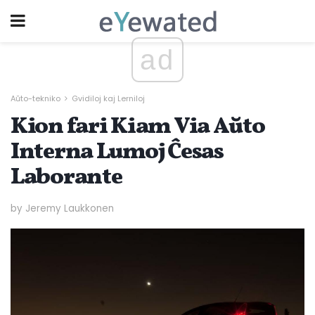
ad
Aŭto-tekniko
Gvidiloj kaj Lerniloj
Kion fari Kiam Via Aŭto
Interna Lumoj Ĉesas
Laborante
by Jeremy Laukkonen