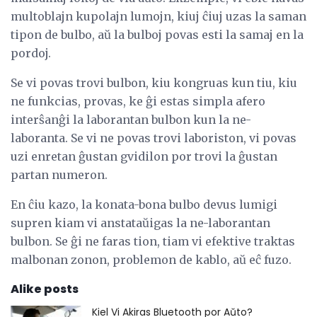
multoblajn kupolajn lumojn, kiuj ĉiuj uzas la saman
tipon de bulbo, aŭ la bulboj povas esti la samaj en la
pordoj.
Se vi povas trovi bulbon, kiu kongruas kun tiu, kiu
ne funkcias, provas, ke ĝi estas simpla afero
interŝanĝi la laborantan bulbon kun la ne-
laboranta. Se vi ne povas trovi laboriston, vi povas
uzi enretan ĝustan gvidilon por trovi la ĝustan
partan numeron.
En ĉiu kazo, la konata-bona bulbo devus lumigi
supren kiam vi anstataŭigas la ne-laborantan
bulbon. Se ĝi ne faras tion, tiam vi efektive traktas
malbonan zonon, problemon de kablo, aŭ eĉ fuzo.
Alike posts
Kiel Vi Akiras Bluetooth por Aŭto?