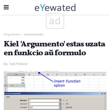
ad
Programaro
Spreadsheets
Kiel 'Argumento' estas uzata
en funkcio aŭ formulo
by Ted franca