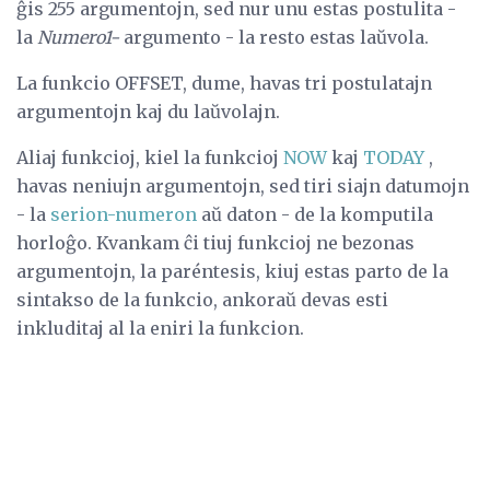
ĝis 255 argumentojn, sed nur unu estas postulita -
la
Numero1-
argumento - la resto estas laŭvola.
La funkcio OFFSET, dume, havas tri postulatajn
argumentojn kaj du laŭvolajn.
Aliaj funkcioj, kiel la funkcioj
NOW
kaj
TODAY
,
havas neniujn argumentojn, sed tiri siajn datumojn
- la
serion-numeron
aŭ daton - de la komputila
horloĝo. Kvankam ĉi tiuj funkcioj ne bezonas
argumentojn, la paréntesis, kiuj estas parto de la
sintakso de la funkcio, ankoraŭ devas esti
inkluditaj al la eniri la funkcion.