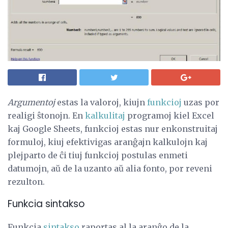
Argumentoj
estas la valoroj, kiujn
funkcioj
uzas por
realigi ŝtonojn. En
kalkulitaj
programoj kiel Excel
kaj Google Sheets, funkcioj estas nur enkonstruitaj
formuloj, kiuj efektivigas aranĝajn kalkulojn kaj
plejparto de ĉi tiuj funkcioj postulas enmeti
datumojn, aŭ de la uzanto aŭ alia fonto, por reveni
rezulton.
Funkcia sintakso
Funkcia
sintakso
raportas al la aranĝo de la