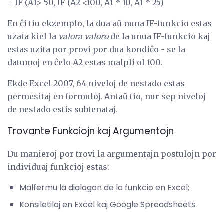
= IF (A1> 50, IF (A2 <100, A1 * 10, A1 * 25)
En ĉi tiu ekzemplo, la dua aŭ nuna IF-funkcio estas
uzata kiel la
valora valoro
de la unua IF-funkcio kaj
estas uzita por provi por dua kondiĉo - se la
datumoj en ĉelo A2 estas malpli ol 100.
Ekde Excel 2007, 64 niveloj de nestado estas
permesitaj en formuloj. Antaŭ tio, nur sep niveloj
de nestado estis subtenataj.
Trovante Funkciojn kaj Argumentojn
Du manieroj por trovi la argumentajn postulojn por
individuaj funkcioj estas:
Malfermu la dialogon de la funkcio en Excel;
Konsiletiloj en Excel kaj Google Spreadsheets.