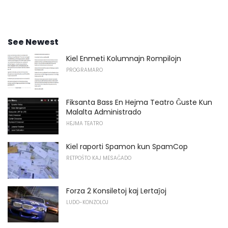
See Newest
Kiel Enmeti Kolumnajn Rompilojn
PROGRAMARO
Fiksanta Bass En Hejma Teatro Ĝuste Kun
Malalta Administrado
HEJMA TEATRO
Kiel raporti Spamon kun SpamCop
RETPOŜTO KAJ MESAĜADO
Forza 2 Konsiletoj kaj Lertaĵoj
LUDO-KONZOLOJ