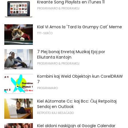
Kreante Song Playlists en iTunes 11
PROGRAMARO & PROGRAMOJ
Kial Vi Amos la 'Tard la Grumpy Cat' Meme
TTT-SERĈO
7 Plej bonaj Enretaj Muzikaj Ejoj por
Elŝutanta Kantojn
PROGRAMARO & PROGRAMOJ
Kombini kaj Weld Objektojn kun CorelDRAW
7
PROGRAMARO
Kiel Aŭtomate Cc: kaj Bcc: Ĉiuj Retpoŝtaj
Sendoj en Outlook
RETPOŜTO KAJ MESAĜADO
Kiel aldoni naskiĝojn al Google Calendar