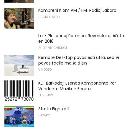
Kompreni Kiom AM / FM-Radioj Laboro
HEJMA TEATRO
La 7 Plej bonaj Potencaj Reversiloj al Aĉeto
en 2018
AĈETANTE GVIDILOJ
Remote Desktop povas esti utila, sed Vi
povas facile malŝalti ĝin
VINDOZO
KD-Barkodoj: Esenca Komponanto Por
Vendanta Muzikon Enreta
TTT-SERĈO
Strato Fighter II
LUDADO