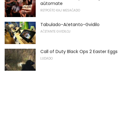
aŭtomate
RETPOŜTO KAJ MESAĜADO
Tabulado-Aĉetanto-Gvidilo
AĈETANTE GVIDILOJ
Call of Duty Black Ops 2 Easter Eggs
LUDADO