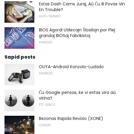
Estas Dash Cams Juraj, Aŭ Ĉu Ili Povas Vin
En Trouble?
AŬTO-TEKNIKO
BIOS Agordi Utilecajn Ŝlosilojn por Plej
grandaj BIOSaj Fabrikistoj
VINDOZO
Sapid posts
OUYA-Android Konzolo-Ludado
ANDROID
Ĉu Google pensas, ke vi estas vira aŭ
virina?
TTT-SERĈO
Bezonas Rapida Revizio (XONE)
LUDADO