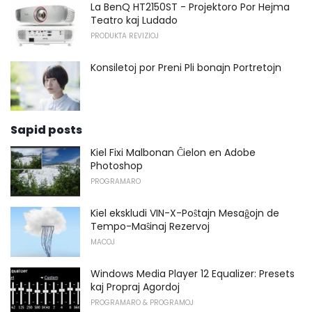
La BenQ HT2150ST - Projektoro Por Hejma
Teatro kaj Ludado
PRODUKTA REVIZIOJ
Konsiletoj por Preni Pli bonajn Portretojn
Sapid posts
Kiel Fixi Malbonan Ĉielon en Adobe
Photoshop
PROGRAMARO
Kiel ekskludi VIN-X-Poŝtajn Mesaĝojn de
Tempo-Maŝinaj Rezervoj
MACOJ
Windows Media Player 12 Equalizer: Presets
kaj Propraj Agordoj
PROGRAMARO & PROGRAMOJ