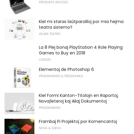
PRODUKTA REVIZIOJ
Kiel mi staras laŭtparoliloj por mia hejma
teatra sistemo?
HEJMA TEATRO
La 8 Plej bonaj PlayStation 4 Role Playing
Games to Buy en 2018
LUDADO
Elementoj de Photoshop 6
PROGRAMARO & PROGRAMOJ
Kiel Formi Kanton-Titolojn en Raportoj,
Novaĵleteroj kaj Aliaj Dokumentoj
PROGRAMARO
Frambaj Pi Projektoj por Komencantoj
NOVA & SEKVA