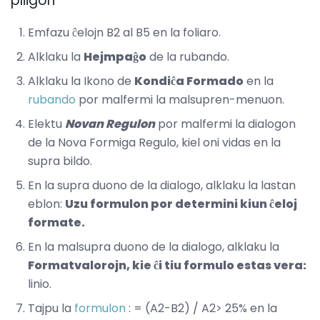
pliigon
Emfazu ĉelojn B2 al B5 en la foliaro.
Alklaku la
Hejmpaĝo
de la rubando.
Alklaku la Ikono de
Kondiĉa Formado
en la
rubando
por malfermi la malsupren-menuon.
Elektu
Novan Regulon
por malfermi la dialogon
de la Nova Formiga Regulo, kiel oni vidas en la
supra bildo.
En la supra duono de la dialogo, alklaku la lastan
eblon:
Uzu formulon por determini kiun ĉeloj
formate.
En la malsupra duono de la dialogo, alklaku la
Formatvalorojn, kie ĉi tiu formulo estas vera:
linio.
Tajpu la
formulon
: = (A2-B2) / A2> 25% en la