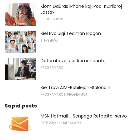
Kiom Daŭras iPhone kaj iPod-Kuirilaroj
Lasta?
IPHONE & IPOD
Kiel Evoluigi Teaman Blogon
TTT-SERĈO
Datumbazoj por komencantoj
PROGRAMARO
Kie Trovi AIM-Babilejon-Salonojn
PROGRAMARO & PROGRAMOJ
Sapid posts
MSN Hotmail - Senpaga Retpoŝto-servo
RETPOŜTO KAJ MESAĜADO