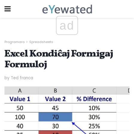
ad
Programaro
Spreadsheets
Excel Kondiĉaj Formigaj
Formuloj
by Ted franca