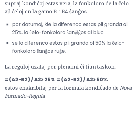
supraj kondiĉoj estas vera, la fonkoloro de la ĉelo
aŭ ĉeloj en la gamo B1: B4 ŝanĝos.
por datumoj, kie la diferenco estas pli granda ol
25%, la ĉelo-fonkoloro ŝanĝiĝos al bluo.
se la diferenco estas pli granda ol 50% la ĉelo-
fonkoloro ŝanĝos ruĝe.
La reguloj uzataj por plenumi ĉi tiun taskon,
= (A2-B2) / A2> 25%
= (A2-B2) / A2> 50%
estos enskribitaj per la formala kondiĉado de
Nova
Formado-Regula