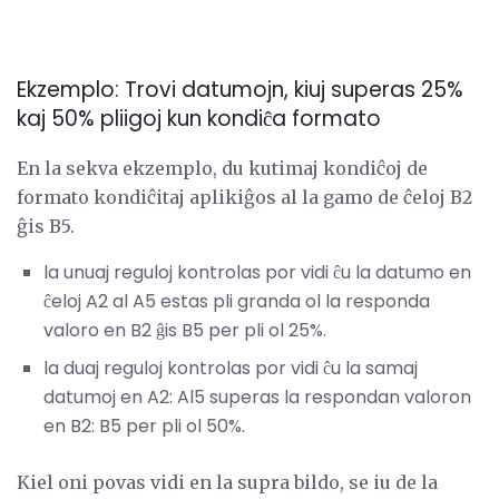
Ekzemplo: Trovi datumojn, kiuj superas 25%
kaj 50% pliigoj kun kondiĉa formato
En la sekva ekzemplo, du kutimaj kondiĉoj de
formato kondiĉitaj aplikiĝos al la gamo de ĉeloj B2
ĝis B5.
la unuaj reguloj kontrolas por vidi ĉu la datumo en
ĉeloj A2 al A5 estas pli granda ol la responda
valoro en B2 ĝis B5 per pli ol 25%.
la duaj reguloj kontrolas por vidi ĉu la samaj
datumoj en A2: Al5 superas la respondan valoron
en B2: B5 per pli ol 50%.
Kiel oni povas vidi en la supra bildo, se iu de la