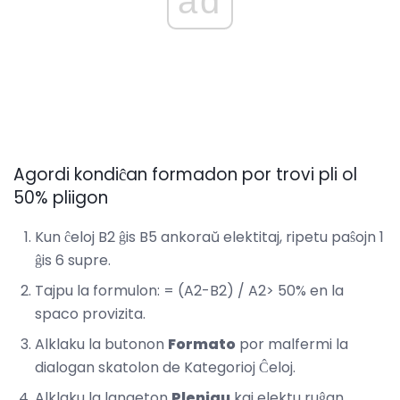
ad
Agordi kondiĉan formadon por trovi pli ol
50% pliigon
Kun ĉeloj B2 ĝis B5 ankoraŭ elektitaj, ripetu paŝojn 1
ĝis 6 supre.
Tajpu la formulon: = (A2-B2) / A2> 50% en la
spaco provizita.
Alklaku la butonon
Formato
por malfermi la
dialogan skatolon de Kategorioj Ĉeloj.
Alklaku la langeton
Plenigu
kaj elektu ruĝan