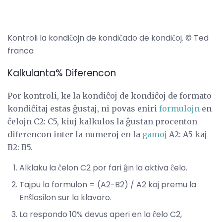
Kontroli la kondiĉojn de kondiĉado de kondiĉoj. © Ted
franca
Kalkulanta% Diferencon
Por kontroli, ke la kondiĉoj de kondiĉoj de formato
kondiĉitaj estas ĝustaj, ni povas eniri
formulojn
en
ĉelojn C2: C5, kiuj kalkulos la ĝustan procenton
diferencon inter la numeroj en la
gamoj
A2: A5 kaj
B2: B5.
Alklaku la ĉelon C2 por fari ĝin la aktiva ĉelo.
Tajpu la formulon = (A2-B2) / A2 kaj premu la
Enŝlosilon sur la klavaro.
La respondo 10% devus aperi en la ĉelo C2,