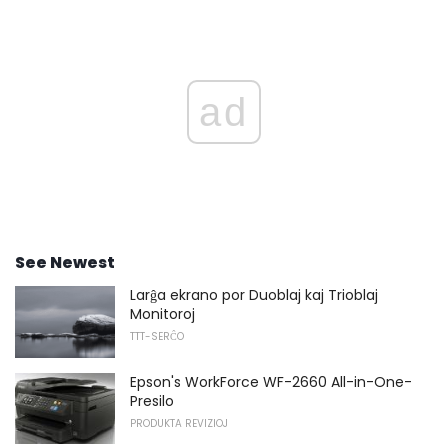
ad
See Newest
Larĝa ekrano por Duoblaj kaj Trioblaj
Monitoroj
TTT-SERĈO
Epson's WorkForce WF-2660 All-in-One-
Presilo
PRODUKTA REVIZIOJ