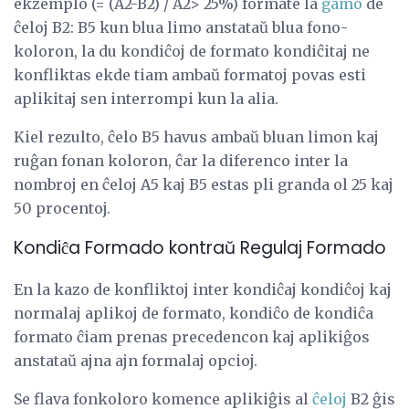
ekzemplo (= (A2-B2) / A2> 25%) formate la
gamo
de
ĉeloj B2: B5 kun blua limo anstataŭ blua fono-
koloron, la du kondiĉoj de formato kondiĉitaj ne
konfliktas ekde tiam ambaŭ formatoj povas esti
aplikitaj sen interrompi kun la alia.
Kiel rezulto, ĉelo B5 havus ambaŭ bluan limon kaj
ruĝan fonan koloron, ĉar la diferenco inter la
nombroj en ĉeloj A5 kaj B5 estas pli granda ol 25 kaj
50 procentoj.
Kondiĉa Formado kontraŭ Regulaj Formado
En la kazo de konfliktoj inter kondiĉaj kondiĉoj kaj
normalaj aplikoj de formato, kondiĉo de kondiĉa
formato ĉiam prenas precedencon kaj aplikiĝos
anstataŭ ajna ajn formalaj opcioj.
Se flava fonkoloro komence aplikiĝis al
ĉeloj
B2 ĝis