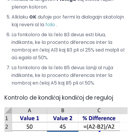
plenan koloron.
Alklaku
OK
dufoje por fermi la dialogajn skatolojn
kaj reveni al la
folio
.
La fonkoloro de la ĉelo B3 devus esti blua,
indikante, ke la procento diferencas inter la
nombroj en ĉeloj Al3 kaj B3 pli ol 25% sed malpli ol
aŭ egala al 50%.
La fonkoloro de la ĉelo B5 devus ŝanĝi al ruĝa
indikante, ke la procento diferencas inter la
nombroj en ĉeloj A5 kaj B5 pli ol 50%.
Kontrolo de kondiĉaj kondiĉoj de reguloj