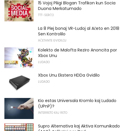
15 Vojoj Pliigi Blogan Trafikon kun Socia
Duona Merkatumado
TTT-SERĈO
La 8 Plej bonaj VR-Ludoj al Aĉeto en 2018
Sen Kontrolilo
AĈETANTE GVIDILOJ
Kolekto de Malofta Reziro Anoncita por
Xbox Unu
LUDADO
Xbox Unu Ekstera HDDa Gvidilo
LUDADO
Kio estas Universala Kromlo kaj Ludado
(UPnP)?
INTERRETO KAJ RETO
Supro Alternativa kaj Aktiva Komunikado