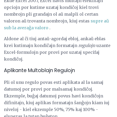
Ekde Excel 2007, Excel havis multajn elektitajn
opciojn por kutime uzataj kondiĉoj kiel trovi
nombrojn pli grandajn ol aŭ malpli ol certan
valoron aŭ trovanta nombrojn, kiuj estas
supre aŭ
sub la averaĝa valoro
.
Aldone al ĉi tiuj antaŭ-agordaj ebloj, ankaŭ eblas
krei kutimajn kondiĉajn formatajn
regulojn
uzante
Excel-formulojn por provi por uzataj specifaj
kondiĉoj.
Aplikante Multoblajn Regulojn
Pli ol unu regulo povas esti aplikata al la samaj
datumoj por provi por malsamaj kondiĉoj.
Ekzemple, buĝaj datumoj povus havi kondiĉojn
difinitajn, kiuj aplikas formatajn ŝanĝojn kiam iuj
niveloj - kiel ekzemple 50%, 75% kaj 100% -
elspezas la tutan buĝeton.