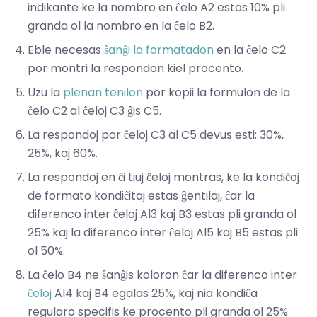
indikante ke la nombro en ĉelo A2 estas 10% pli
granda ol la nombro en la ĉelo B2.
Eble necesas
ŝanĝi la formatadon
en la ĉelo C2
por montri la respondon kiel procento.
Uzu la
plenan tenilon
por kopii la formulon de la
ĉelo C2 al ĉeloj C3 ĝis C5.
La respondoj por ĉeloj C3 al C5 devus esti: 30%,
25%, kaj 60%.
La respondoj en ĉi tiuj ĉeloj montras, ke la kondiĉoj
de formato kondiĉitaj estas ĝentilaj, ĉar la
diferenco inter ĉeloj Al3 kaj B3 estas pli granda ol
25% kaj la diferenco inter ĉeloj Al5 kaj B5 estas pli
ol 50%.
La ĉelo B4 ne ŝanĝis koloron ĉar la diferenco inter
ĉeloj
Al4 kaj B4 egalas 25%, kaj nia kondiĉa
regularo specifis ke procento pli granda ol 25%