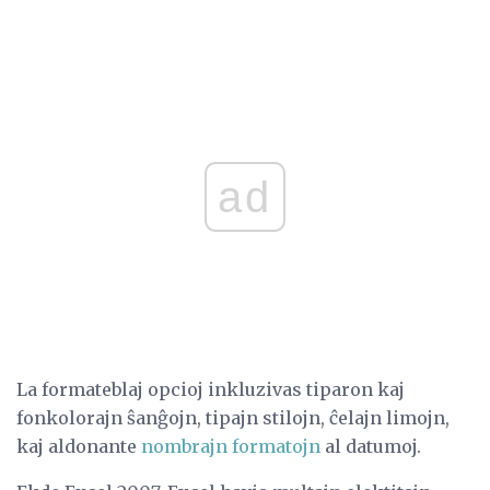
ad
La formateblaj opcioj inkluzivas tiparon kaj
fonkolorajn ŝanĝojn, tipajn stilojn, ĉelajn limojn,
kaj aldonante
nombrajn formatojn
al datumoj.