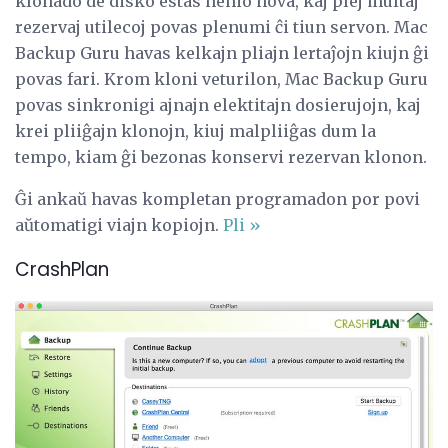
klonado de disko estas nenio nova, kaj plej multaj
rezervaj utilecoj povas plenumi ĉi tiun servon. Mac
Backup Guru havas kelkajn pliajn lertaĵojn kiujn ĝi
povas fari. Krom kloni veturilon, Mac Backup Guru
povas sinkronigi ajnajn elektitajn dosierujojn, kaj
krei pliiĝajn klonojn, kiuj malpliiĝas dum la
tempo, kiam ĝi bezonas konservi rezervan klonon.
Ĝi ankaŭ havas kompletan programadon por povi
aŭtomatigi viajn kopiojn.
Pli »
CrashPlan