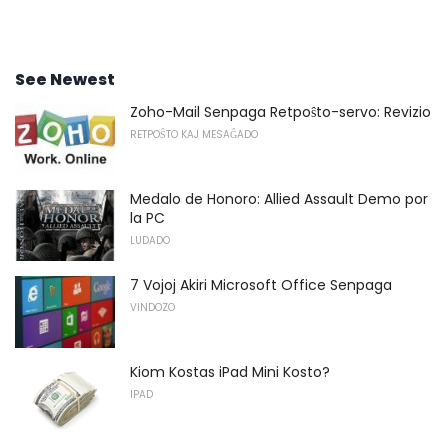
See Newest
Zoho-Mail Senpaga Retpoŝto-servo: Revizio
RETPOŜTO KAJ MESAĜADO
Medalo de Honoro: Allied Assault Demo por
la PC
LUDADO
7 Vojoj Akiri Microsoft Office Senpaga
VINDOZO
Kiom Kostas iPad Mini Kosto?
IPAD