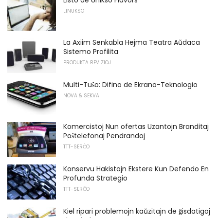
Listo de Unikso Flavors
LINUKSO
La Axiim Senkabla Hejma Teatra Aŭdaca
Sistemo Profilita
PRODUKTA REVIZIOJ
Multi-Tuŝo: Difino de Ekrano-Teknologio
NOVA & SEKVA
Komercistoj Nun ofertas Uzantojn Branditaj
Poŝtelefonaj Pendrandoj
TTT-SERĈO
Konservu Hakistojn Ekstere Kun Defendo En
Profunda Strategio
TTT-SERĈO
Kiel ripari problemojn kaŭzitajn de ĝisdatigoj