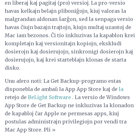
en liberaj kaj pagitaj (pro) versioj. La pro-versio
havas kelkajn belajn pliboniĝojn, kiuj valoras la
malgrandan aldonan ŝarĝon, sed la senpaga versio
havas ĉiujn bazajn trajtojn, kiujn multaj uzantoj de
Mac iam bezonos. Ĉi tio inkluzivas la kapablon krei
kompletajn kaj versionitajn kopiojn, ekskludi
dosierojn kaj dosierujojn, sinkronigi dosierojn kaj
dosierujojn, kaj krei starteblajn klonas de starta
disko.
Unu afero noti: La Get Backup-programo estas
disponebla de ambaŭ la App App Store kaj de
la
retejo de
BeLight Software
. La versio de Windows
App Store de Get Backup ne inkluzivas la klonadon
de kapabloj ĉar Apple ne permesas apps, kiuj
postulas administrajn privilegiojn por vendi tra
Mac App Store. Pli »