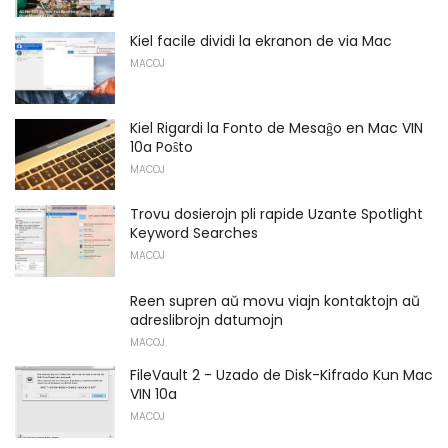
Kiel facile dividi la ekranon de via Mac
MACOJ
Kiel Rigardi la Fonto de Mesaĝo en Mac VIN
10a Poŝto
MACOJ
Trovu dosierojn pli rapide Uzante Spotlight
Keyword Searches
MACOJ
Reen supren aŭ movu viajn kontaktojn aŭ
adreslibrojn datumojn
MACOJ
FileVault 2 - Uzado de Disk-Kifrado Kun Mac
VIN 10a
MACOJ