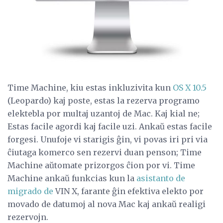
Time Machine, kiu estas inkluzivita kun
OS X 10.5
(Leopardo) kaj poste, estas la rezerva programo
elektebla por multaj uzantoj de Mac. Kaj kial ne;
Estas facile agordi kaj facile uzi. Ankaŭ estas facile
forgesi. Unufoje vi starigis ĝin, vi povas iri pri via
ĉiutaga komerco sen rezervi duan penson; Time
Machine aŭtomate prizorgos ĉion por vi. Time
Machine ankaŭ funkcias kun la
asistanto de
migrado de
VIN X, farante ĝin efektiva elekto por
movado de datumoj al nova Mac kaj ankaŭ realigi
rezervojn.