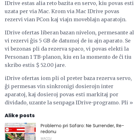
IDrive estas alia reto bazita en servo, kiu povas esti
uzata per via Mac. Krom via Mac IDrive povas
rezervi vian PCon kaj viajn moveblajn aparatojn.
IDrive ofertas liberan bazan nivelon, permesante al
vi rezervi ĝis 5 GB de datumoj de iu ajn aparato. Se
vi bezonas pli da rezerva spaco, vi povas elekti la
Personan 1 TB-planon, kiu en la momento de ĉi tiu
skribo estis $ 52.00 jare.
iDrive ofertas iom pli ol preter baza rezerva servo,
ĝi permesas vin sinkronigi dosierojn inter
aparatoj, kaj dosieroj povas esti markitaj por
dividado, uzante la senpaga IDrive-programo. Pli »
Alike posts
Problemo pri Safaro: Ne Surrender, Re-
redonu
MACOJ