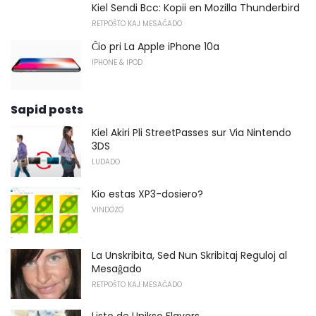
Kiel Sendi Bcc: Kopii en Mozilla Thunderbird
RETPOŜTO KAJ MESAĜADO
Ĉio pri La Apple iPhone 10a
IPHONE & IPOD
Sapid posts
Kiel Akiri Pli StreetPasses sur Via Nintendo
3DS
LUDADO
Kio estas XP3-dosiero?
VINDOZO
La Unskribita, Sed Nun Skribitaj Reguloj al
Mesaĝado
RETPOŜTO KAJ MESAĜADO