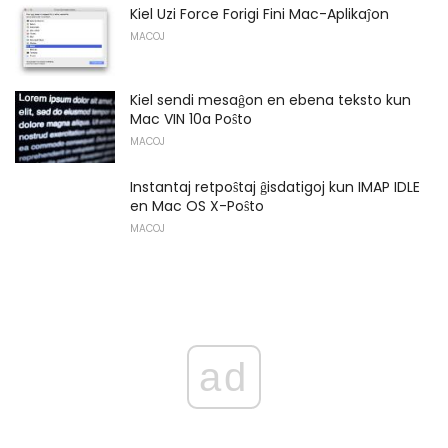
Kiel Uzi Force Forigi Fini Mac-Aplikaĵon
MACOJ
Kiel sendi mesaĝon en ebena teksto kun
Mac VIN 10a Poŝto
MACOJ
Instantaj retpoŝtaj ĝisdatigoj kun IMAP IDLE
en Mac OS X-Poŝto
MACOJ
ad