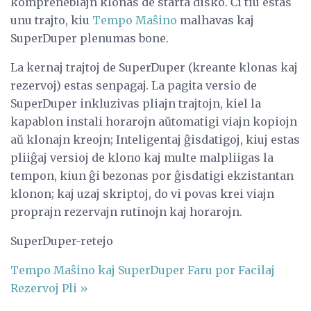
kompreneblajn klonas de starta disko. Ĉi tiu estas
unu trajto, kiu
Tempo Maŝino
malhavas kaj
SuperDuper plenumas bone.
La kernaj trajtoj de SuperDuper (kreante klonas kaj
rezervoj) estas senpagaj. La pagita versio de
SuperDuper inkluzivas pliajn trajtojn, kiel la
kapablon instali horarojn aŭtomatigi viajn kopiojn
aŭ klonajn kreojn; Inteligentaj ĝisdatigoj, kiuj estas
pliiĝaj versioj de klono kaj multe malpliigas la
tempon, kiun ĝi bezonas por ĝisdatigi ekzistantan
klonon; kaj uzaj skriptoj, do vi povas krei viajn
proprajn rezervajn rutinojn kaj horarojn.
SuperDuper-retejo
Tempo Maŝino kaj SuperDuper Faru por Facilaj
Rezervoj
Pli »