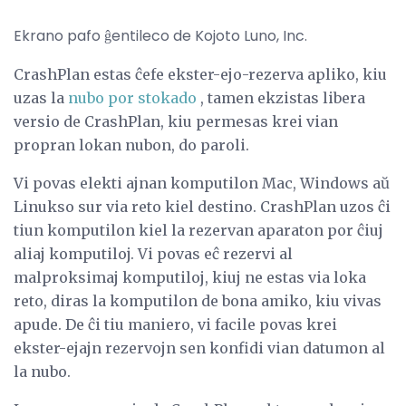
Ekrano pafo ĝentileco de Kojoto Luno, Inc.
CrashPlan estas ĉefe ekster-ejo-rezerva apliko, kiu
uzas la
nubo por stokado
, tamen ekzistas libera
versio de CrashPlan, kiu permesas krei vian
propran lokan nubon, do paroli.
Vi povas elekti ajnan komputilon Mac, Windows aŭ
Linukso sur via reto kiel destino. CrashPlan uzos ĉi
tiun komputilon kiel la rezervan aparaton por ĉiuj
aliaj komputiloj. Vi povas eĉ rezervi al
malproksimaj komputiloj, kiuj ne estas via loka
reto, diras la komputilon de bona amiko, kiu vivas
apude. De ĉi tiu maniero, vi facile povas krei
ekster-ejajn rezervojn sen konfidi vian datumon al
la nubo.