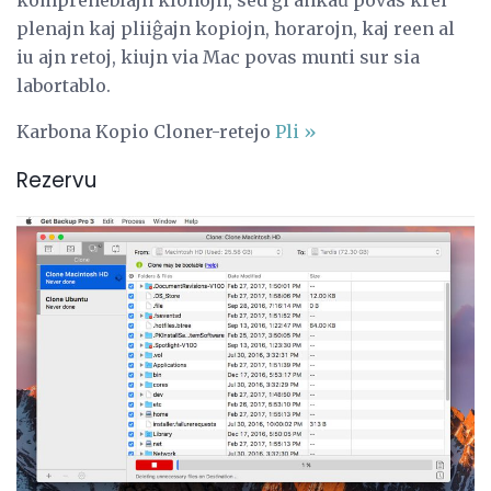
kompreneblajn klonojn, sed ĝi ankaŭ povas krei
plenajn kaj pliiĝajn kopiojn, horarojn, kaj reen al
iu ajn retoj, kiujn via Mac povas munti sur sia
labortablo.
Karbona Kopio Cloner-retejo
Pli »
Rezervu