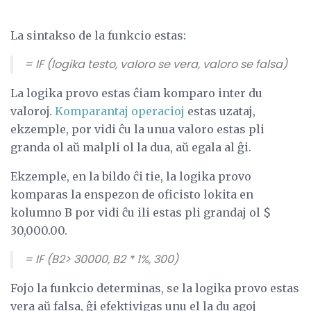
La sintakso de la funkcio estas:
= IF (logika testo, valoro se vera, valoro se falsa)
La logika provo estas ĉiam komparo inter du
valoroj.
Komparantaj operacioj
estas uzataj,
ekzemple, por vidi ĉu la unua valoro estas pli
granda ol aŭ malpli ol la dua, aŭ egala al ĝi.
Ekzemple, en la bildo ĉi tie, la logika provo
komparas la enspezon de oficisto lokita en
kolumno B por vidi ĉu ili estas pli grandaj ol $
30,000.00.
= IF (B2> 30000, B2 * 1%, 300)
Fojo la funkcio determinas, se la logika provo estas
vera aŭ falsa, ĝi efektivigas unu el la du agoj