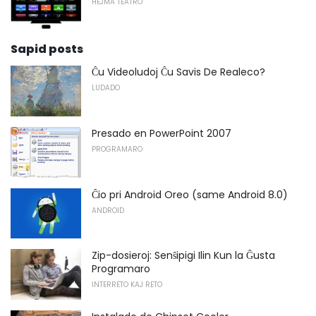
HEJMA TEATRO
Sapid posts
Ĉu Videoludoj Ĉu Savis De Realeco?
LUDADO
Presado en PowerPoint 2007
PROGRAMARO
Ĉio pri Android Oreo (same Android 8.0)
ANDROID
Zip-dosieroj: Senŝipigi Ilin Kun la Ĝusta
Programaro
INTERRETO KAJ RETO