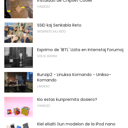
Instalado de Chipset Cooler
VINDOZO
SSID kaj Senkabla Reto
INTERRETO KAJ RETO
Esprimo de 'IBTL' Uzita en Interretaj Forumoj
SOCIA DUONA
Bunzip2 - Linuksa Komando - Unikso-
Komando
LINUKSO
Kio estas kunpremita dosiero?
VINDOZO
Kiel elŝalti ĉiun modelon de la iPod nano