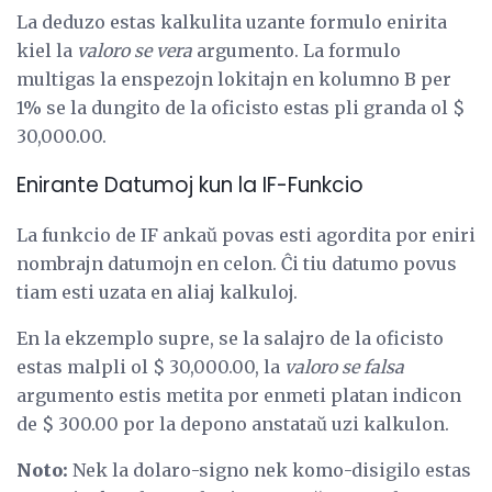
La deduzo estas kalkulita uzante formulo enirita
kiel la
valoro se vera
argumento. La formulo
multigas la enspezojn lokitajn en kolumno B per
1% se la dungito de la oficisto estas pli granda ol $
30,000.00.
Enirante Datumoj kun la IF-Funkcio
La funkcio de IF ankaŭ povas esti agordita por eniri
nombrajn datumojn en celon. Ĉi tiu datumo povus
tiam esti uzata en aliaj kalkuloj.
En la ekzemplo supre, se la salajro de la oficisto
estas malpli ol $ 30,000.00, la
valoro se falsa
argumento estis metita por enmeti platan indicon
de $ 300.00 por la depono anstataŭ uzi kalkulon.
Noto:
Nek la dolaro-signo nek komo-disigilo estas