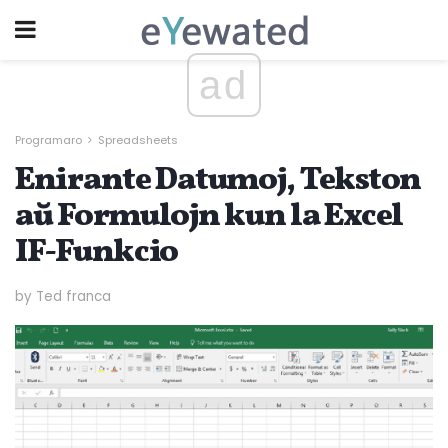
ad
Programaro
Spreadsheets
Enirante Datumoj, Tekston
aŭ Formulojn kun la Excel
IF-Funkcio
by Ted franca