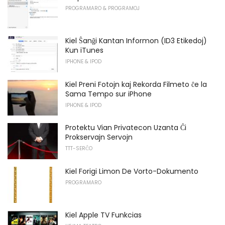
PROGRAMARO & PROGRAMOJ
Kiel Ŝanĝi Kantan Informon (ID3 Etikedoj)
Kun iTunes
IPHONE & IPOD
Kiel Preni Fotojn kaj Rekorda Filmeto ĉe la
Sama Tempo sur iPhone
IPHONE & IPOD
Protektu Vian Privatecon Uzanta Ĉi
Prokservajn Servojn
TTT-SERĈO
Kiel Forigi Limon De Vorto-Dokumento
PROGRAMARO
Kiel Apple TV Funkcias