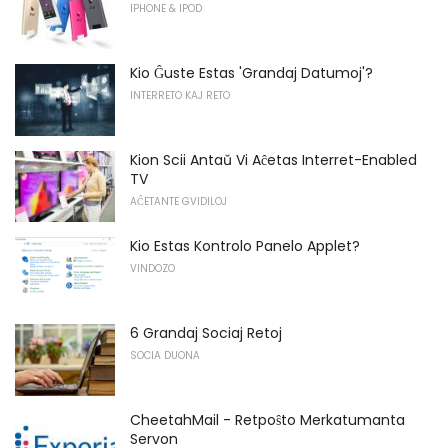
IPHONE & IPOD
Kio Ĝuste Estas 'Grandaj Datumoj'?
INTERRETO KAJ RETO
Kion Scii Antaŭ Vi Aĉetas Interret-Enabled
TV
AĈETANTE GVIDILOJ
Kio Estas Kontrolo Panelo Applet?
VINDOZO
6 Grandaj Sociaj Retoj
SOCIA DUONA
CheetahMail - Retpoŝto Merkatumanta
Servon