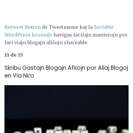
Retweet Button
de Tweetmeme kaj la
Sociable
WordPress kromaĵo
havigas facilajn manierojn por
fari viajn blogajn afiŝojn shareable.
11 de 15
Skribu Gastajn Blogajn Afiŝojn por Aliaj Blogoj
en Via Niĉo