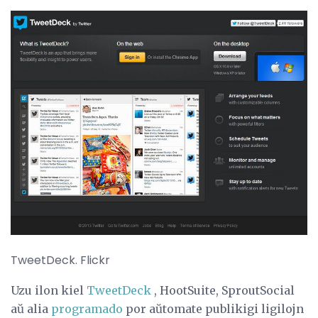
TweetDeck. Flickr
Uzu ilon kiel
TweetDeck
, HootSuite, SproutSocial
aŭ alia
programado
por aŭtomate publikigi ligilojn