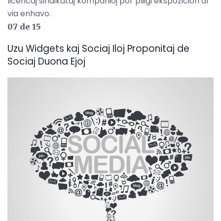
licencaj sindikataj kompanioj por pliigi ekspozicion al
via enhavo.
07 de 15
Uzu Widgets kaj Sociaj Iloj Proponitaj de
Sociaj Duona Ejoj