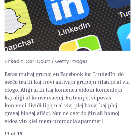
LinkedIn. Carl Court / Getty Images
Estas multaj grupoj en Facebook kaj LinkedIn, do
serĉu tra ili kaj trovi aktivajn grupojn rilatajn al via
blogo. Aliĝi al ili kaj komencu eldoni komentojn
kaj aliĝi al konversacioj. En tempo, vi povas
komenci dividi ligojn al viaj plej bonaj kaj plej
gravaj blogaj afiŝoj. Nur ne overdo ĝin aŭ homoj
vidos vin kiel mem-promocia spammer!
13 el 15