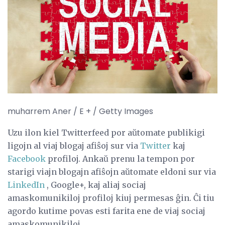
muharrem Aner / E + / Getty Images
Uzu ilon kiel Twitterfeed por aŭtomate publikigi
ligojn al viaj blogaj afiŝoj sur via
Twitter
kaj
Facebook
profiloj. Ankaŭ prenu la tempon por
starigi viajn blogajn afiŝojn aŭtomate eldoni sur via
LinkedIn
, Google+, kaj aliaj sociaj
amaskomunikiloj profiloj kiuj permesas ĝin. Ĉi tiu
agordo kutime povas esti farita ene de viaj sociaj
amaskomunikiloj.