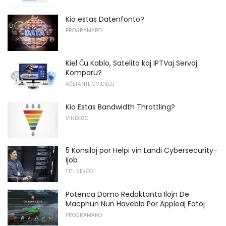
Kio estas Datenfonto?
PROGRAMARO
Kiel Ĉu Kablo, Satelito kaj IPTVaj Servoj
Komparu?
AĈETANTE GVIDILOJ
Kio Estas Bandwidth Throttling?
VINDOZO
5 Konsiloj por Helpi vin Landi Cybersecurity-
Ijob
TTT-SERĈO
Potenca Domo Redaktanta Ilojn De
Macphun Nun Havebla Por Appleaj Fotoj
PROGRAMARO