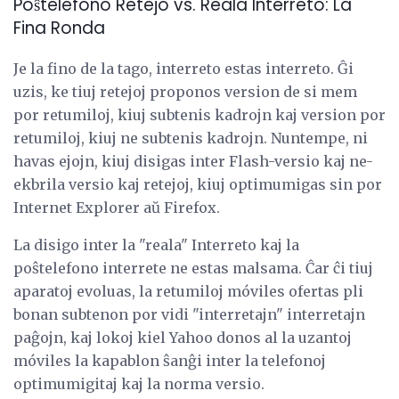
Poŝtelefono Retejo vs. Reala Interreto: La
Fina Ronda
Je la fino de la tago, interreto estas interreto. Ĝi
uzis, ke tiuj retejoj proponos version de si mem
por retumiloj, kiuj subtenis kadrojn kaj version por
retumiloj, kiuj ne subtenis kadrojn. Nuntempe, ni
havas ejojn, kiuj disigas inter Flash-versio kaj ne-
ekbrila versio kaj retejoj, kiuj optimumigas sin por
Internet Explorer aŭ Firefox.
La disigo inter la "reala" Interreto kaj la
poŝtelefono interrete ne estas malsama. Ĉar ĉi tiuj
aparatoj evoluas, la retumiloj móviles ofertas pli
bonan subtenon por vidi "interretajn" interretajn
paĝojn, kaj lokoj kiel Yahoo donos al la uzantoj
móviles la kapablon ŝanĝi inter la telefonoj
optimumigitaj kaj la norma versio.