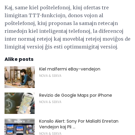
Kaj, same kiel poŝtelefonoj, kiuj ofertas tre
limigitan TTT-funkciojn, donos vojon al
poŝtelefonoj, kiuj proponas la samajn retecajn
rimedojn kiel inteligentaj telefonoj, la diferencoj
inter normaj retejoj kaj moveblaj retejoj moviĝos de
limigitaj versioj ĝis esti optimumigitaj versioj.
Alike posts
Kiel malfermi eBay-vendejon
NOVA & SEKVA
Revizio de Google Maps por iPhone
NOVA & SEKVA
Konsilo Alert: Sony Por Malŝalti Enretan
Vendejon kaj Pli ...
NOVA & SEKVA