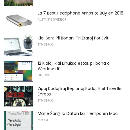
La 7 Best Headphone Amps to Buy en 2018
AĈETANTE GVIDILOJ
Kiel Serĉi Pli Bonan: Tri Eraroj Por Eviti
TTT-SERĈO
12 Kialoj, kial Linukso estas pli bona ol
Windows 10
LINUKSO
Zipaj Kodoj kaj Regionaj Kodoj: Kiel Trovi Ilin
Enreta
TTT-SERĈO
Mane Ŝanĝi la Daton kaj Tempo en Mac
MACOJ