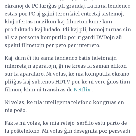
ekranoj de PC fariĝas pli grandaj. La nuna tendenco
estas por PC-aj gajni teron kiel entretaj sistemoj,
kiuj ofertas muzikon kaj filmeton kune kun
produktado kaj ludado. Pli kaj pli, homoj turnas sin
al sia persona komputilo por rigardi DVDojn aŭ
spekti filmetojn per peto per interreto.
Kaj, dum ĉi tiu sama tendenco batis telefonajn
interretajn aparatojn, ĝi ne kreas la saman efikon
sur la aparataro. Ni volas, ke nia komputila ekrano
pliiĝas kaj subtenos HDTV por ke ni vere ĝuos tiun
filmon, kiun ni transiras de
Netflix
.
Ni volas, ke nia inteligenta telefono kongruas en
nia poŝo.
Fakte mi volas, ke mia retejo-serĉilo estu parto de
la poŝtelefono. Mi volas ĝin desegnita por persvadi