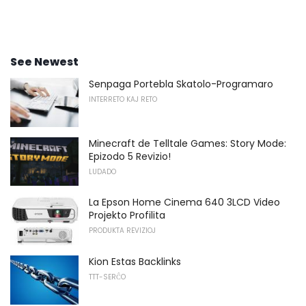
See Newest
Senpaga Portebla Skatolo-Programaro
INTERRETO KAJ RETO
Minecraft de Telltale Games: Story Mode:
Epizodo 5 Revizio!
LUDADO
La Epson Home Cinema 640 3LCD Video
Projekto Profilita
PRODUKTA REVIZIOJ
Kion Estas Backlinks
TTT-SERĈO