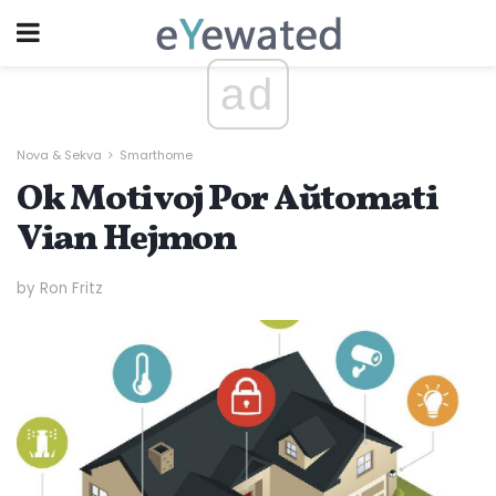
ad
Nova & Sekva
Smarthome
Ok Motivoj Por Aŭtomati
Vian Hejmon
by Ron Fritz