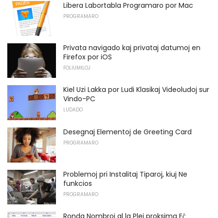
Libera Labortabla Programaro por Mac
PROGRAMARO
Privata navigado kaj privataj datumoj en
Firefox por iOS
FOLIUMILOJ
Kiel Uzi Lakka por Ludi Klasikaj Videoludoj sur
Vindo-PC
LUDADO
Desegnaj Elementoj de Greeting Card
PROGRAMARO
Problemoj pri Instalitaj Tiparoj, kiuj Ne
funkcios
PROGRAMARO
Ronda Nombroj al la Plej proksima Eĉ