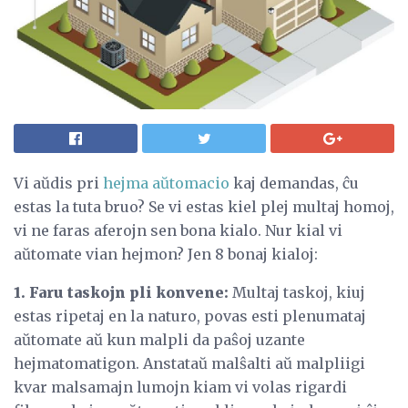
Vi aŭdis pri
hejma aŭtomacio
kaj demandas, ĉu
estas la tuta bruo? Se vi estas kiel plej multaj homoj,
vi ne faras aferojn sen bona kialo. Nur kial vi
aŭtomate vian hejmon? Jen 8 bonaj kialoj:
1. Faru taskojn pli konvene:
Multaj taskoj, kiuj
estas ripetaj en la naturo, povas esti plenumataj
aŭtomate aŭ kun malpli da paŝoj uzante
hejmatomatigon. Anstataŭ malŝalti aŭ malpliigi
kvar malsamajn lumojn kiam vi volas rigardi