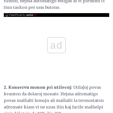
filmon, hejma aŭtomatigo ebligas al vi plenumi ĉi
tiun taskon per unu butono.
ad
2. Konservu monon pri utilecoj:
Utilaĵoj povas
kvanton da dolaroj monate. Hejma aŭtomatigo
povas malŝalti lumojn aŭ malŝalti la termostaton
aŭtomate kiam vi ne uzas ilin kaj facile malhelpi