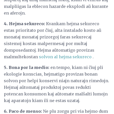
malpliigas la eblecon hazarde eksplodi aŭ kurante
en aferojn.
4. Hejma sekureco:
Kvankam hejma sekureco
estas prioritato por ĉiuj, alta instalado kosto aŭ
monataj monataj prizorgoj faras sekurecaj
sistemoj kostas malpermesaj por multaj
domposedantoj. Hejma aŭtomatigo provizas
malmultekostan
solvon al hejma sekureco
.
5. Bona por la medio:
en tempo, kiam ni ĉiuj pli
ekologie konscias, hejmatigo provizas bonan
solvon por helpi konservi niajn naturajn rimedojn.
Hejmaj aŭtomataj produktoj povas redukti
potencan konsumon kaj aŭtomate malŝalti lumojn
kaj aparatojn kiam ili ne estas uzataj.
6. Paco de menso:
Ne plu zorgu pri via hejmo dum