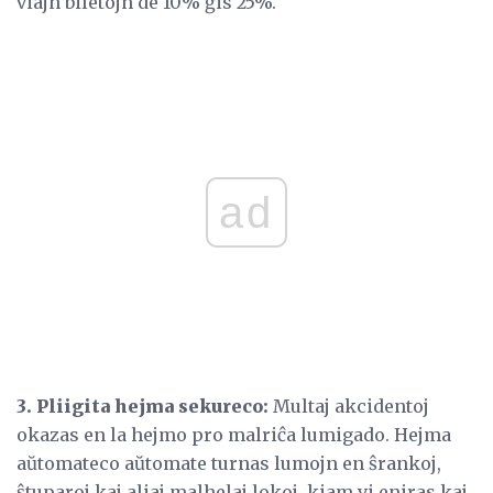
viajn biletojn de 10% ĝis 25%.
ad
3. Pliigita hejma sekureco:
Multaj akcidentoj
okazas en la hejmo pro malriĉa lumigado. Hejma
aŭtomateco aŭtomate turnas lumojn en ŝrankoj,
ŝtuparoj kaj aliaj malhelaj lokoj, kiam vi eniras kaj