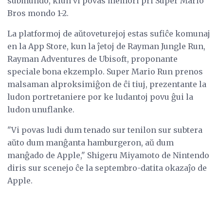
submundo, kiun vi povas memori pri Super Mario
Bros mondo 1-2.
La platformoj de aŭtoveturejoj estas sufiĉe komunaj
en la App Store, kun la ĵetoj de Rayman Jungle Run,
Rayman Adventures de Ubisoft, proponante
speciale bona ekzemplo. Super Mario Run prenos
malsaman alproksimiĝon de ĉi tiuj, prezentante la
ludon portretaniere por ke ludantoj povu ĝui la
ludon unuflanke.
"Vi povas ludi dum tenado sur tenilon sur subtera
aŭto dum manĝanta hamburgeron, aŭ dum
manĝado de Apple," Shigeru Miyamoto de Nintendo
diris sur scenejo ĉe la septembro-datita okazaĵo de
Apple.