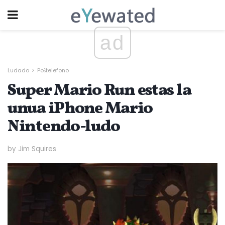
ad
Ludado
Poŝtelefono
Super Mario Run estas la
unua iPhone Mario
Nintendo-ludo
by Jim Squires