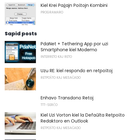
Kiel Krei Paĝajn Poŝtojn Kombini
PROGRAMARO
Sapid posts
PdaNet + Tethering App por uzi
Smartphone kiel Modemo
INTERRETO KAJ RETO
Uzu RE: kiel respondo en retpoŝtoj
RETPOŜTO KAJ MESAĜADO
Enhavo Transdono Retoj
TTT-SERĈO
Kiel Uzi Vorton kiel la Defaŭlta Retpoŝto
Redaktoro en Outlook
RETPOŜTO KAJ MESAĜADO