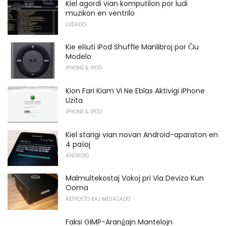
Kiel agordi vian komputilon por ludi
muzikon en ventrilo
LUDADO
Kie elŝuti iPod Shuffle Manlibroj por Ĉiu
Modelo
IPHONE & IPOD
Kion Fari Kiam Vi Ne Eblas Aktivigi iPhone
Uzita
IPHONE & IPOD
Kiel starigi vian novan Android-aparaton en
4 paŝoj
ANDROID
Malmultekostaj Vokoj pri Via Devizo Kun
Ooma
RETPOŜTO KAJ MESAĜADO
Faksi GIMP-Aranĝajn Mantelojn