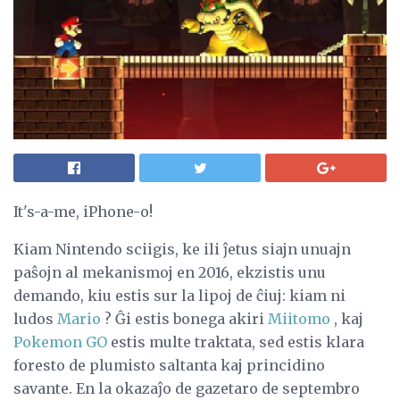
It's-a-me, iPhone-o!
Kiam Nintendo sciigis, ke ili ĵetus siajn unuajn
paŝojn al mekanismoj en 2016, ekzistis unu
demando, kiu estis sur la lipoj de ĉiuj: kiam ni
ludos
Mario
? Ĝi estis bonega akiri
Miitomo
, kaj
Pokemon GO
estis multe traktata, sed estis klara
foresto de plumisto saltanta kaj princidino
savante. En la okazaĵo de gazetaro de septembro