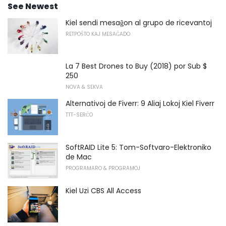
See Newest
Kiel sendi mesaĝon al grupo de ricevantoj
RETPOŜTO KAJ MESAĜADO
La 7 Best Drones to Buy (2018) por Sub $
250
NOVA & SEKVA
Alternativoj de Fiverr: 9 Aliaj Lokoj Kiel Fiverr
TTT-SERĈO
SoftRAID Lite 5: Tom-Softvaro-Elektroniko
de Mac
PROGRAMARO & PROGRAMOJ
Kiel Uzi CBS All Access