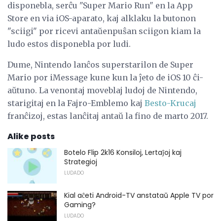
disponebla, serĉu "Super Mario Run" en la App
Store en via iOS-aparato, kaj alklaku la butonon
"sciigi" por ricevi antaŭenpuŝan sciigon kiam la
ludo estos disponebla por ludi.
Dume, Nintendo lanĉos superstarilon de Super
Mario por iMessage kune kun la ĵeto de iOS 10 ĉi-
aŭtuno. La venontaj moveblaj ludoj de Nintendo,
starigitaj en la Fajro-Emblemo kaj
Besto-Krucaj
franĉizoj, estas lanĉitaj antaŭ la fino de marto 2017.
Alike posts
Botelo Flip 2k16 Konsiloj, Lertaĵoj kaj
Strategioj
LUDADO
Kial aĉeti Android-TV anstataŭ Apple TV por
Gaming?
LUDADO