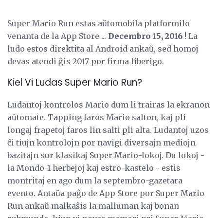
Super Mario Run estas aŭtomobila platformilo
venanta de la App Store ...
Decembro 15, 2016
! La
ludo estos direktita al Android ankaŭ, sed homoj
devas atendi ĝis 2017 por firma liberigo.
Kiel Vi Ludas Super Mario Run?
Ludantoj kontrolos Mario dum li trairas la ekranon
aŭtomate. Tapping faros Mario salton, kaj pli
longaj frapetoj faros lin salti pli alta. Ludantoj uzos
ĉi tiujn kontrolojn por navigi diversajn mediojn
bazitajn sur klasikaj Super Mario-lokoj. Du lokoj -
la Mondo-1 herbejoj kaj estro-kastelo - estis
montritaj en ago dum la septembro-gazetara
evento. Antaŭa paĝo de App Store por Super Mario
Run ankaŭ malkaŝis la malluman kaj bonan