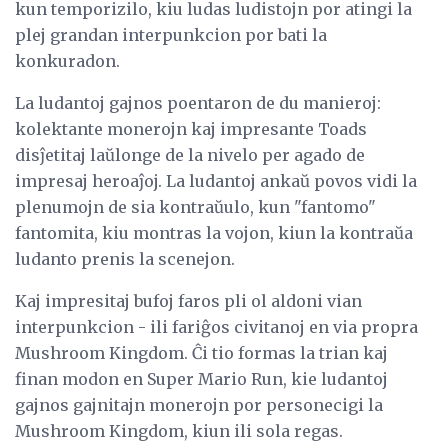
kun temporizilo, kiu ludas ludistojn por atingi la
plej grandan interpunkcion por bati la
konkuradon.
La ludantoj gajnos poentaron de du manieroj:
kolektante monerojn kaj impresante Toads
disĵetitaj laŭlonge de la nivelo per agado de
impresaj heroaĵoj. La ludantoj ankaŭ povos vidi la
plenumojn de sia kontraŭulo, kun "fantomo"
fantomita, kiu montras la vojon, kiun la kontraŭa
ludanto prenis la scenejon.
Kaj impresitaj bufoj faros pli ol aldoni vian
interpunkcion - ili fariĝos civitanoj en via propra
Mushroom Kingdom. Ĉi tio formas la trian kaj
finan modon en Super Mario Run, kie ludantoj
gajnos gajnitajn monerojn por personecigi la
Mushroom Kingdom, kiun ili sola regas.